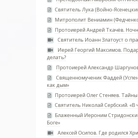
Святитель Лука (Войно-Ясенецкий
Митрополит Вениамин (Федченко
Протоиерей Андрей Ткачёв. Ноч
Святитель Иоанн Златоуст о пр
Иерей Георгий Максимов. Подар
делать?
Протоиерей Александр Шаргунов.
Священномученик Фаддей (Успенс
как дым»
Протоиерей Олег Стеняев. Тайны
Святитель Николай Сербский. «В 
Блаженный Иероним Стридонский.
Боге»
Алексей Осипов. Где родился Хри