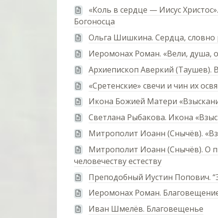
«Коль в сердце — Иисус Христос
Богоносца
Ольга Шишкина. Сердца, словно 
Иеромонах Роман. «Вели, душа, 
Архиепископ Аверкий (Таушев). 
«Сретенские» свечи и чин их осв
Икона Божией Матери «Взыскан
Светлана Рыбакова. Икона «Взы
Митрополит Иоанн (Снычёв). «В
Митрополит Иоанн (Снычёв). О 
человечеству естеству
Преподобный Иустин Попович. “Э
Иеромонах Роман. Благовещение
Иван Шмелёв. Благовещенье