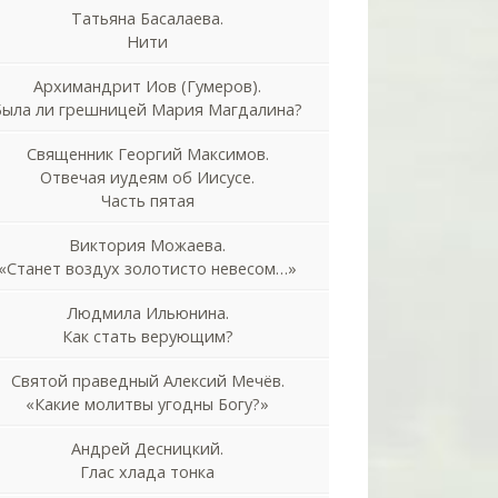
Татьяна Басалаева.
Нити
Архимандрит Иов (Гумеров).
Была ли грешницей Мария Магдалина?
Священник Георгий Максимов.
Отвечая иудеям об Иисусе.
Часть пятая
Виктория Можаева.
«Станет воздух золотисто невесом…»
Людмила Ильюнина.
Как стать верующим?
Святой праведный Алексий Мечёв.
«Какие молитвы угодны Богу?»
Андрей Десницкий.
Глас хлада тонка