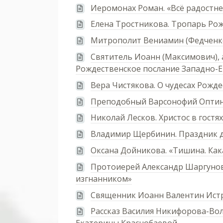
Иеромонах Роман. «Всё радостне
Елена Тростникова. Тропарь Ро
Митрополит Вениамин (Федченко
Святитель Иоанн (Максимович), 
Рождественское послание Западно-Е
Вера Чистякова. О чудесах Рожде
Преподобный Варсонофий Оптинс
Николай Лесков. Христос в гостя
Владимир Щербинин. Праздник д
Оксана Дойникова. «Тишина. Кака
Протоиерей Александр Шаргунов.
изгнанником»
Священник Иоанн Валентин Истр
Рассказ Василия Никифорова-Вол