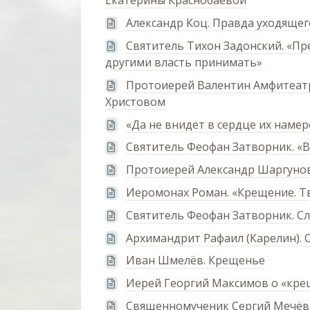
Екатерины Краснобаевой
Александр Коц. Правда уходящег
Святитель Тихон Задонский. «Пр
другими власть принимать»
Протоиерей Валентин Амфитеатр
Христовом
«Да не внидет в сердце их наме
Святитель Феофан Затворник. «В
Протоиерей Александр Шаргунов:
Иеромонах Роман. «Крещение. Тв
Святитель Феофан Затворник. С
Архимандрит Рафаил (Карелин).
Иван Шмелёв. Крещенье
Иерей Георгий Максимов о «кре
Священномученик Сергий Мечёв.