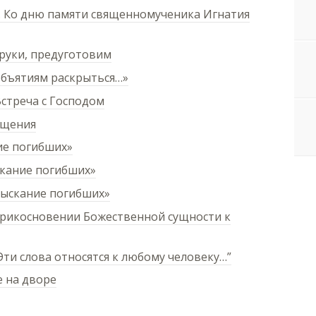
». Ко дню памяти священномученика Игнатия
руки, предуготовим
объятиям раскрыться…»
Встреча с Господом
ящения
ие погибших»
скание погибших»
зыскание погибших»
прикосновении Божественной сущности к
ти слова относятся к любому человеку…”
 на дворе