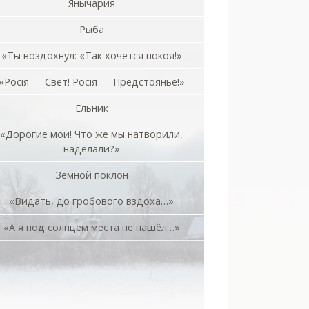
Янычария
Рыба
«Ты воздохнул: «Так хочется покоя!»
«Росiя — Свет! Росiя — Предстоянье!»
Ельник
«Дорогие мои! Что же мы натворили,
наделали?»
Земной поклон
«Видать, до гробового вздоха…»
«А я под солнцем места не нашёл…»