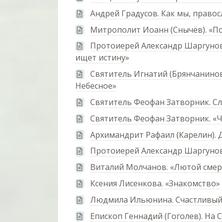
Андрей Градусов. Как мы, правос
Митрополит Иоанн (Снычёв). «По
Протоиерей Александр Шаргунов
ищет истину»
Святитель Игнатий (Брянчанинов
Небесное»
Святитель Феофан Затворник. С
Святитель Феофан Затворник. «
Архимандрит Рафаил (Карелин). 
Протоиерей Александр Шаргунов
Виталий Молчанов. «Лютой смер
Ксения Лисенкова. «Знакомство»
Людмила Ильюнина. Счастливый 
Епископ Геннадий (Гоголев). На 