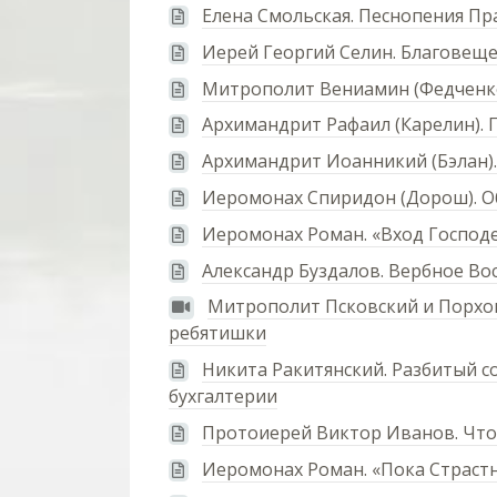
Елена Смольская. Песнопения П
Иерей Георгий Селин. Благовеще
Митрополит Вениамин (Федченко
Архимандрит Рафаил (Карелин). 
Архимандрит Иоанникий (Бэлан).
Иеромонах Спиридон (Дорош). О
Иеромонах Роман. «Вход Господ
Александр Буздалов. Вербное Во
Митрополит Псковский и Порхов
ребятишки
Никита Ракитянский. Разбитый со
бухгалтерии
Протоиерей Виктор Иванов. Что
Иеромонах Роман. «Пока Страстн