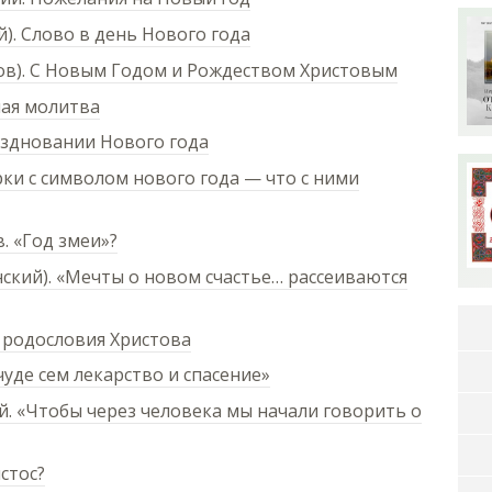
). Слово в день Нового года
в). С Новым Годом и Рождеством Христовым
ная молитва
аздновании Нового года
ки с символом нового года — что с ними
 «Год змеи»?
кий). «Мечты о новом счастье… рассеиваются
 родословия Христова
чуде сем лекарство и спасение»
 «Чтобы через человека мы начали говорить о
стос?