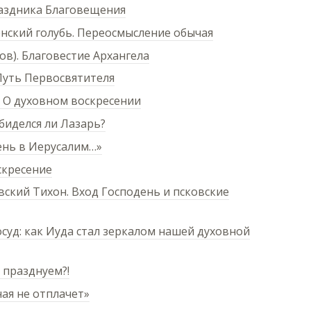
раздника Благовещения
нский голубь. Переосмысление обычая
в). Благовестие Архангела
Путь Первосвятителя
 О духовном воскресении
биделся ли Лазарь?
ень в Иерусалим…»
скресение
ский Тихон. Вход Господень и псковские
суд: как Иуда стал зеркалом нашей духовной
 празднуем?!
ая не отплачет»