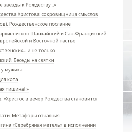
е звёзды к Рождеству…»
ждества Христова: сокровищница смыслов
в). Рождественское послание
архиепископ Шанхайский и Сан-Францисский.
вропейской и Восточной пастве
ственских… и не только
кий. Беседы на святки
х у мужика
ля кота
я тишина!..»
 «Христос в вечер Рождества становится
ати. Метафоры отчаяния
гина «Серебряная метель» в исполнении