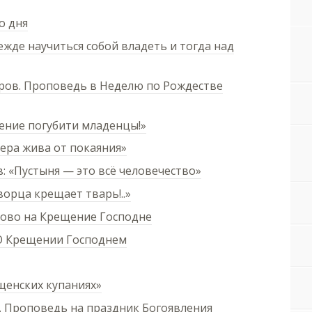
о дня
ежде научиться собой владеть и тогда над
ов. Проповедь в Неделю по Рождестве
рение погубити младенцы!»
ера жива от покаяния»
 «Пустыня — это всё человечество»
орца крещает тварь!..»
лово на Крещение Господне
 О Крещении Господнем
щенских купаниях»
 Проповедь на праздник Богоявления