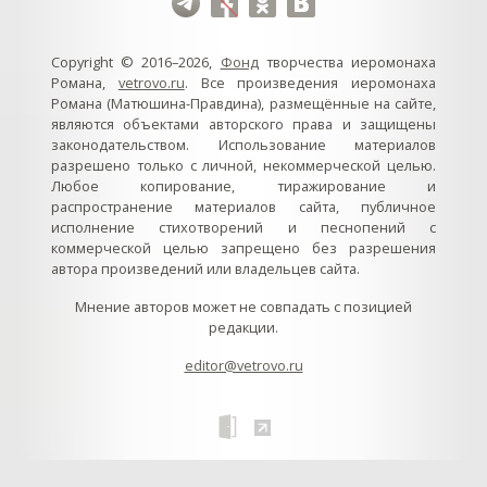
Copyright © 2016–2026,
Фонд
творчества иеромонаха
Романа,
vetrovo.ru
. Все произведения иеромонаха
Романа (Матюшина-Правдина), размещённые на сайте,
являются объектами авторского права и защищены
законодательством. Использование материалов
разрешено только с личной, некоммерческой целью.
Любое копирование, тиражирование и
распространение материалов сайта, публичное
исполнение стихотворений и песнопений с
коммерческой целью запрещено без разрешения
автора произведений или владельцев сайта.
Мнение авторов может не совпадать с позицией
редакции.
editor@vetrovo.ru
col
0
// // //Ftakar - disabled. //
//
// // // // // // // // // // // // // //
//