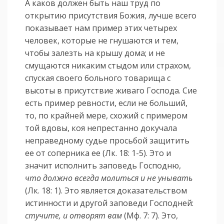
А каков должен быть наш труд по
открытию присутствия Божия, лучше всего
показывает нам пример этих четырех
человек, которые не гнушаются и тем,
чтобы залезть на крышу дома; и не
смущаются никаким стыдом или страхом,
спуская своего больного товарища с
высоты в присутствие живаго Господа. Сие
есть пример ревности, если не больший,
то, по крайней мере, схожий с примером
той вдовы, коя непрестанно докучала
неправедному судье просьбой защитить
ее от соперника ее (Лк. 18: 1-5). Это и
значит исполнить заповедь Господню,
что должно всегда молиться и не унывать
(Лк. 18: 1). Это является доказательством
истинности и другой заповеди Господней:
стучите, и отворят вам
(Мф. 7: 7). Это,