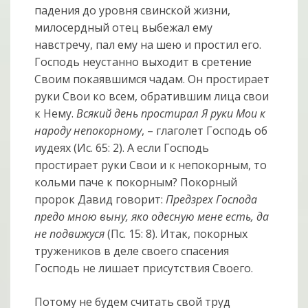
падения до уровня свинской жизни,
милосердный отец выбежал ему
навстречу, пал ему на шею и простил его.
Господь неустанно выходит в сретение
Своим покаявшимся чадам. Он простирает
руки Свои ко всем, обратившим лица свои
к Нему.
Всякий день простирал Я руки Мои к
народу непокорному
, – глаголет Господь об
иудеях (Ис. 65: 2). А если Господь
простирает руки Свои и к непокорным, то
кольми паче к покорным? Покорный
пророк Давид говорит:
Предзрех Господа
предо мною выну, яко одесную мене есть, да
не подвижуся
(Пс. 15: 8). Итак, покорных
тружеников в деле своего спасения
Господь не лишает присутствия Своего.
Потому не будем считать свой труд