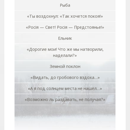
Рыба
«Ты воздохнул: «Так хочется покоя!»
«Росiя — Свет! Росiя — Предстоянье!»
Ельник
«Дорогие мои! Что же мы натворили,
наделали?»
Земной поклон
«Видать, до гробового вздоха…»
«А я под солнцем места не нашёл…»
«Возможно ль раздавать, не получая?»