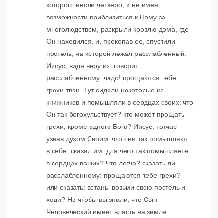
которого несли четверо; и не имея
возможности приблизиться к Нему за
многолюдством, раскрыли кровлю дома, где
Он находился, и, прокопав ее, спустили
постель, на которой лежал расслабленный.
Иисус, видя веру их, говорит
расслабленному: чадо! прощаются тебе
грехи твои. Тут сидели некоторые из
книжников и помышляли в сердцах своих: что
Он так богохульствует? кто может прощать
грехи, кроме одного Бога? Иисус, тотчас
узнав духом Своим, что они так помышляют
в себе, сказал им: для чего так помышляете
в сердцах ваших? Что легче? сказать ли
расслабленному: прощаются тебе грехи?
или сказать: встань, возьми свою постель и
ходи? Но чтобы вы знали, что Сын
Человеческий имеет власть на земле