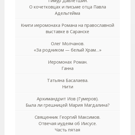
Тимур Давлетшин.
О кочетковцах и письме отца Павла
Адельгейма
Книги иеромонаха Романа на православной
выставке в Саранске
Олег Молчанов.
«За родником — белый Храм…»
Иеромонах Роман.
Ганна
Татьяна Басалаева.
Нити
Архимандрит Иов (Гумеров).
Была ли грешницей Мария Магдалина?
Священник Георгий Максимов.
Отвечая иудеям об Иисусе.
Часть пятая