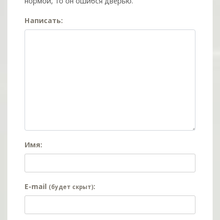
нормой, то он ошибся дверью.
Написать:
Имя:
E-mail
:
(будет скрыт)