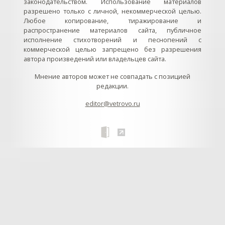
законодательством. Использование материалов
разрешено только с личной, некоммерческой целью.
Любое копирование, тиражирование и
распространение материалов сайта, публичное
исполнение стихотворений и песнопений с
коммерческой целью запрещено без разрешения
автора произведений или владельцев сайта.
Мнение авторов может не совпадать с позицией
редакции.
editor@vetrovo.ru
// // //Ftakar - disabled. //
//
// // // // // // // // // // // // // //
//
// // // // // // // // // // // // // // // // Раздел «Песнопения».
Интерактивные кнопки и окна с видеозаписями. // Что
здесь? Три кнопки btn_ru (Rutube), btn_vk (VK), btn_yt
(Youtube). // Нажатие на кнопку // 1) делает её заметной
классом .btn_visible. // 2) пригашает другие кнопки