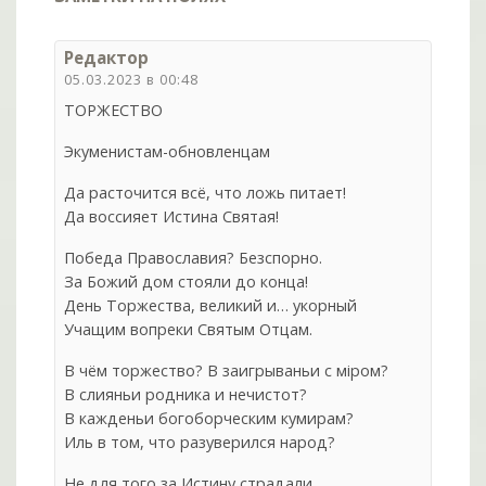
Редактор
05.03.2023 в 00:48
ТОРЖЕСТВО
Экуменистам-обновленцам
Да расточится всё, что ложь питает!
Да воссияет Истина Святая!
Победа Православия? Безспорно.
За Божий дом стояли до конца!
День Торжества, великий и… укорный
Учащим вопреки Святым Отцам.
В чём торжество? В заигрываньи с мiром?
В слияньи родника и нечистот?
В кажденьи богоборческим кумирам?
Иль в том, что разуверился народ?
Не для того за Истину страдали,