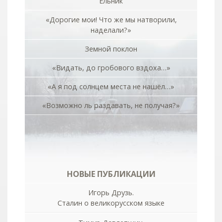
Ельник
«Дорогие мои! Что же мы натворили,
наделали?»
Земной поклон
«Видать, до гробового вздоха…»
«А я под солнцем места не нашёл…»
«Возможно ль раздавать, не получая?»
НОВЫЕ ПУБЛИКАЦИИ
Игорь Друзь.
Сталин о великорусском языке