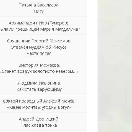
Татьяна Басалаева.
Нити
Архимандрит Иов (Гумеров).
Была ли грешницей Мария Магдалина?
Священник Георгий Максимов.
Отвечая иудеям об Иисусе.
Часть пятая
Виктория Можаева.
«Станет воздух золотисто невесом…»
Людмила Ильюнина.
Как стать верующим?
Святой праведный Алексий Мечёв.
«Какие молитвы угодны Богу?»
Андрей Десницкий.
Глас хлада тонка