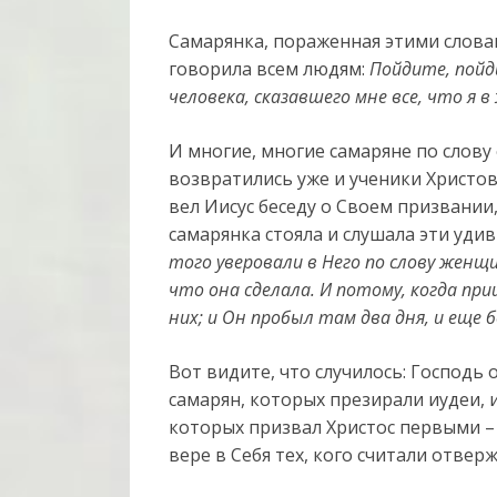
Самарянка, пораженная этими словам
говорила всем людям:
Пойдите, пойд
человека, сказавшего мне все, что я 
И многие, многие самаряне по слову
возвратились уже и ученики Христов
вел Иисус беседу о Своем призвании,
самарянка стояла и слушала эти уди
того уверовали в Него по слову женщ
что она сделала. И потому, когда при
них; и Он пробыл там два дня, и еще б
Вот видите, что случилось: Господь о
самарян, которых презирали иудеи, 
которых призвал Христос первыми –
вере в Себя тех, кого считали отвер