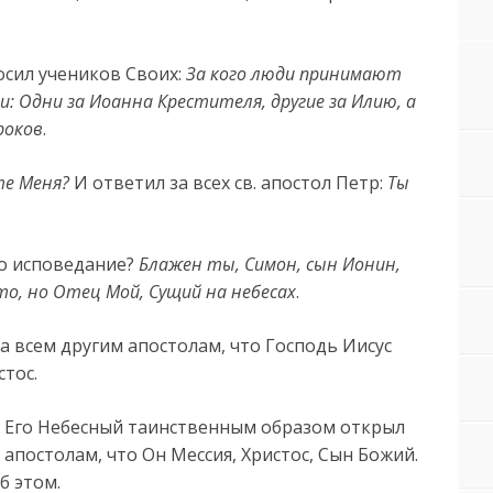
осил учеников Своих:
За кого люди принимают
и: Одни за Иоанна Крестителя, другие за Илию, а
роков
.
те Меня?
И ответил за всех св. апостол Петр:
Ты
то исповедание?
Блажен ты, Симон, сын Ионин,
то, но Отец Мой, Сущий на небесах
.
а всем другим апостолам, что Господь Иисус
стос.
ец Его Небесный таинственным образом открыл
м апостолам, что Он Мессия, Христос, Сын Божий.
б этом.