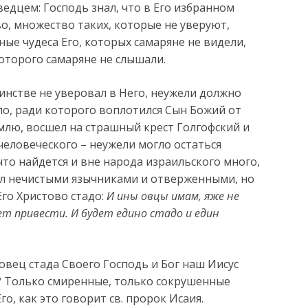
ведцем: Господь знал, что в Его избранном
о, множество таких, которые не уверуют,
ые чудеса Его, которых самаряне не видели,
оторого самаряне не слышали.
инстве не уверовал в Него, неужели должно
ло, ради которого воплотился Сын Божий от
млю, восшел на страшный крест Голгофский и
человеческого – неужели могло остаться
что найдется и вне народа израильского много,
ал нечистыми язычниками и отверженными, но
Его Христово стадо:
И ины овцы имам, яже не
ет привести. И будет едино стадо и един
 овец стада Своего Господь и Бог наш Иисус
о? Только смиренные, только сокрушенные
о, как это говорит св. пророк Исаия.