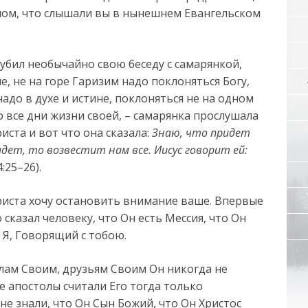
ном, что слышали вы в нынешнем Евангельском
лубил необычайно свою беседу с самарянкой,
ме, не на горе Гаризим надо поклоняться Богу,
надо в духе и истине, поклоняться не на одном
о все дни жизни своей, – самарянка прослушала
иста и вот что она сказала:
Знаю, что придет
идет, то возвестит нам все. Иисус говорит ей:
4:25–26).
Христа хочу остановить внимание ваше. Впервые
сказал человеку, что Он есть Мессия, что Он
 – Я, Говорящий с тобою.
олам Своим, друзьям Своим Он никогда не
е апостолы считали Его тогда только
не знали, что Он Сын Божий, что Он Христос