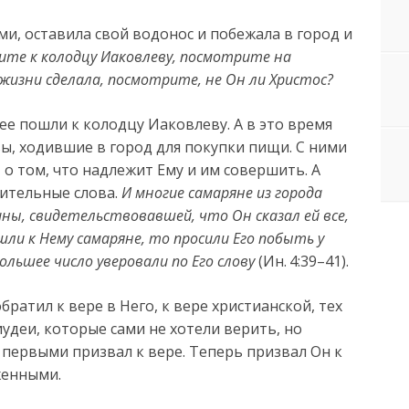
и, оставила свой водонос и побежала в город и
ите к колодцу Иаковлеву, посмотрите на
в жизни сделала, посмотрите, не Он ли Христос?
 ее пошли к колодцу Иаковлеву. А в это время
ы, ходившие в город для покупки пищи. С ними
 о том, что надлежит Ему и им совершить. А
вительные слова.
И многие самаряне из города
ины, свидетельствовавшей, что Он сказал ей все,
шли к Нему самаряне, то просили Его побыть у
ольшее число уверовали по Его слову
(Ин. 4:39–41).
братил к вере в Него, к вере христианской, тех
иудеи, которые сами не хотели верить, но
 первыми призвал к вере. Теперь призвал Он к
женными.