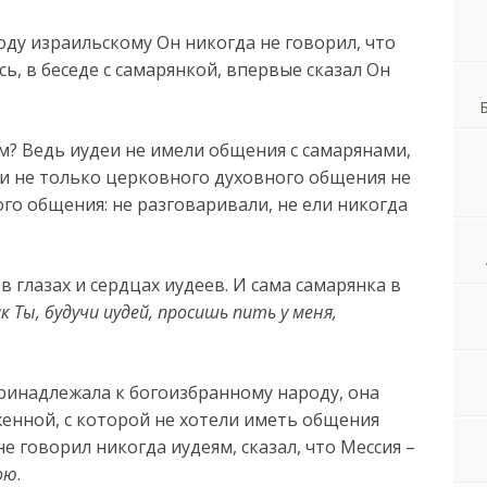
оду израильскому Он никогда не говорил, что
сь, в беседе с самарянкой, впервые сказал Он
м? Ведь иудеи не имели общения с самарянами,
и не только церковного духовного общения не
ого общения: не разговаривали, не ели никогда
 глазах и сердцах иудеев. И сама самарянка в
к Ты, будучи иудей, просишь пить у меня,
принадлежала к богоизбранному народу, она
женной, с которой не хотели иметь общения
 не говорил никогда иудеям, сказал, что Мессия –
ою
.