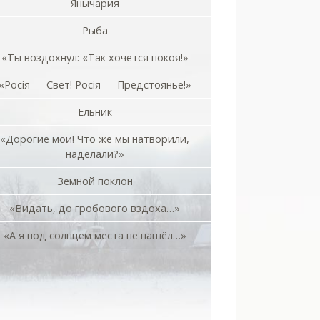
Янычария
Рыба
«Ты воздохнул: «Так хочется покоя!»
«Росiя — Свет! Росiя — Предстоянье!»
Ельник
«Дорогие мои! Что же мы натворили,
наделали?»
Земной поклон
«Видать, до гробового вздоха…»
«А я под солнцем места не нашёл…»