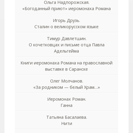
Ольга Надпорожская.
«Богоданный приют» иеромонаха Романа
Игорь Друзь.
Сталин о великорусском языке
Тимур Давлетшин.
О кочетковцах и письме отца Павла
Адельгейма
Книги иеромонаха Романа на православной
выставке в Саранске
Олег Молчанов.
«За родником — белый Храм…»
Иеромонах Роман.
Ганна
Татьяна Басалаева.
Нити