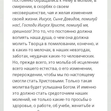
постоянно обращались к Нему в мольбе, в
смирении, в скорбях о своем
несовершенстве, чая и желая изменения
своей жизни.
Иисусе, Сыне Давидов, помилуй
нас!
,
Господи Иисусе Христе, помилуй мя,
грешного!
Это то, что постоянно должна
вопиять наша душа, о чем она должна
молить Творца в помиловании, конечно, и
в каких-то мелочах, в наших невзгодах,
заботах, неудачах каких-то человеческих.
Но, прежде всего, это мольба об исцелении
всего нашего естества, о его изменении,
перерождении, чтобы мы по-настоящему
смогли стать Христовыми. Только такая
молитва будет услышана Богом. И именно
это должно стать средоточием наших
молений, не только какие-то просьбы о
здоровье, о работе, об учебе, женитьбе и