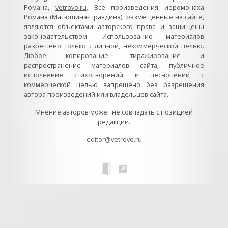
Романа,
vetrovo.ru
. Все произведения иеромонаха
Романа (Матюшина-Правдина), размещённые на сайте,
являются объектами авторского права и защищены
законодательством. Использование материалов
разрешено только с личной, некоммерческой целью.
Любое копирование, тиражирование и
распространение материалов сайта, публичное
исполнение стихотворений и песнопений с
коммерческой целью запрещено без разрешения
автора произведений или владельцев сайта.
Мнение авторов может не совпадать с позицией
редакции.
editor@vetrovo.ru
// // //Ftakar - disabled. //
//
// // // // // // // // // // // // // //
//
// // // // // // // // // // // // // // // // Раздел «Песнопения».
Интерактивные кнопки и окна с видеозаписями. // Что
здесь? Три кнопки btn_ru (Rutube), btn_vk (VK), btn_yt