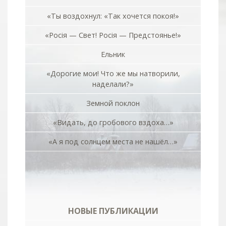
«Ты воздохнул: «Так хочется покоя!»
«Росiя — Свет! Росiя — Предстоянье!»
Ельник
«Дорогие мои! Что же мы натворили,
наделали?»
Земной поклон
«Видать, до гробового вздоха…»
«А я под солнцем места не нашёл…»
НОВЫЕ ПУБЛИКАЦИИ