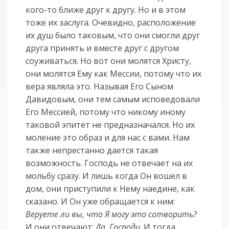
кого-то ближе друг к другу. Но и в этом
тоже их заслуга. Очевидно, расположение
их душ было таковым, что они смогли друг
друга принять и вместе друг с другом
соуживаться. Но вот они молятся Христу,
они молятся Ему как Мессии, потому что их
вера являла это. Называя Его Сыном
Давидовым, они тем самым исповедовали
Его Мессией, потому что никому иному
таковой эпитет не предназначался. Но их
моление это образ и для нас с вами. Нам
также непрестанно дается такая
возможность. Господь не отвечает на их
мольбу сразу. И лишь когда Он вошел в
дом, они приступили к Нему наедине, как
сказано. И Он уже обращается к ним:
Веруете ли вы, что Я могу это сотворить?
И они отвечают:
Да, Господи
. И тогда