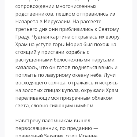
сопровождении многочисленных
родственников, пешком отправились из
Назарета в Иерусалим. На рассвете
третьего дня они приблизились к Святому
Граду. Чудная картина открылась их взору.
Храм на уступе горы Мориа был похож на
стоящий у пристани корабль с
распущенными белоснежными парусами,
казалось, что он готов подняться ввысь и
поплыть по лазурному океану неба. Лучи
восходящего солнца, отражаясь и искрясь
на золотых спицах купола, окружали Храм
переливающимся призрачным облаком
света, словно сияющим нимбом.
Навстречу паломникам вышел
первосвященник, по преданию —
праведный Захария, отец Иоанна