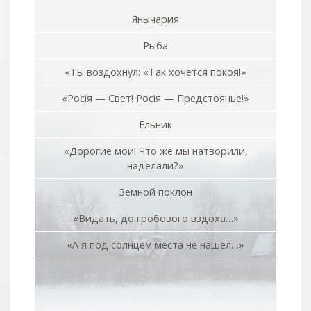
Янычария
Рыба
«Ты воздохнул: «Так хочется покоя!»
«Росiя — Свет! Росiя — Предстоянье!»
Ельник
«Дорогие мои! Что же мы натворили,
наделали?»
Земной поклон
«Видать, до гробового вздоха…»
«А я под солнцем места не нашёл…»