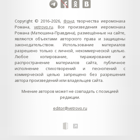
Copyright © 2016–2026,
Фонд
творчества иеромонаха
Романа,
vetrovo.ru
. Все произведения иеромонаха
Романа (Матюшина-Правдина), размещённые на сайте,
являются объектами авторского права и защищены
законодательством. Использование материалов
разрешено только с личной, некоммерческой целью.
Любое копирование, тиражирование и
распространение материалов сайта, публичное
исполнение стихотворений и песнопений с
коммерческой целью запрещено без разрешения
автора произведений или владельцев сайта.
Мнение авторов может не совпадать с позицией
редакции.
editor@vetrovo.ru
// // //Ftakar - disabled. //
//
// // // // // // // // // // // // // //
//