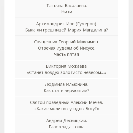
Татьяна Басалаева.
Нити
Архимандрит Иов (Гумеров).
Была ли грешницей Мария Магдалина?
Священник Георгий Максимов.
Отвечая иудеям об Иисусе.
Часть пятая
Виктория Можаева.
«Станет воздух золотисто невесом…»
Людмила Ильюнина.
Как стать верующим?
Святой праведный Алексий Мечёв.
«Какие молитвы угодны Богу?»
Андрей Десницкий.
Глас хлада тонка