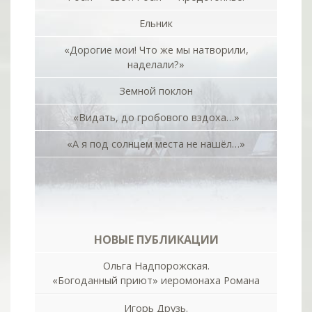
Ельник
«Дорогие мои! Что же мы натворили,
наделали?»
Земной поклон
«Видать, до гробового вздоха…»
«А я под солнцем места не нашёл…»
НОВЫЕ ПУБЛИКАЦИИ
Ольга Надпорожская.
«Богоданный приют» иеромонаха Романа
Игорь Друзь.