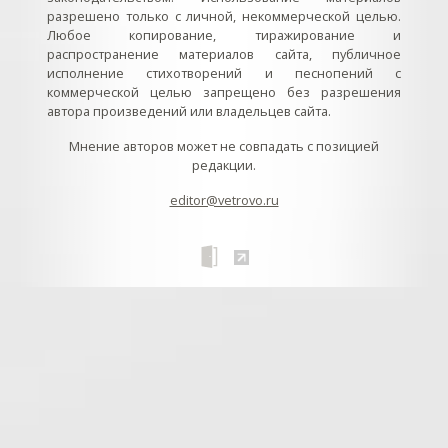
разрешено только с личной, некоммерческой целью.
Любое копирование, тиражирование и
распространение материалов сайта, публичное
исполнение стихотворений и песнопений с
коммерческой целью запрещено без разрешения
автора произведений или владельцев сайта.
Мнение авторов может не совпадать с позицией
редакции.
editor@vetrovo.ru
// // //Ftakar - disabled. //
//
// // // // // // // // // // // // // //
//
// // // // // // // // // // // // // // // // Раздел «Песнопения».
Интерактивные кнопки и окна с видеозаписями. // Что
здесь? Три кнопки btn_ru (Rutube), btn_vk (VK), btn_yt
(Youtube). // Нажатие на кнопку // 1) делает её заметной
классом .btn_visible. // 2) пригашает другие кнопки
классом .btn_muted. // 3) открывает нужное окно с