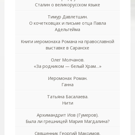
Сталин о великорусском языке
Тимур Давлетшин.
О кочетковцах и письме отца Павла
Адельгейма
Книги иеромонаха Романа на православной
выставке в Саранске
Олег Молчанов.
«За родником — белый Храм…»
Иеромонах Роман.
Ганна
Татьяна Басалаева.
Нити
Архимандрит Иов (Гумеров).
Была ли грешницей Мария Магдалина?
Священник Георгий Максимов.