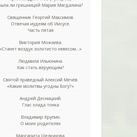
Была ли грешницей Мария Магдалина?
Священник Георгий Максимов.
Отвечая иудеям об Иисусе.
Часть пятая
Виктория Можаева.
«Станет воздух золотисто невесом…»
Людмила Ильюнина.
Как стать верующим?
Святой праведный Алексий Мечёв.
«Какие молитвы угодны Богу?»
Андрей Десницкий.
Глас хлада тонка
Владимир Крупин.
О моих родителях
Маргарита Шелкунова.