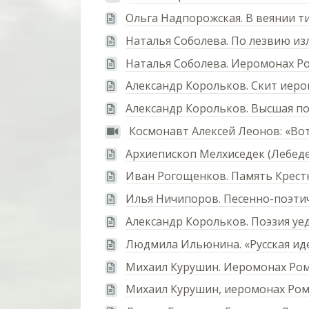
Ольга Надпорожская. В веянии т
Наталья Соболева. По лезвию из
Наталья Соболева. Иеромонах Ро
Александр Корольков. Скит иер
Александр Корольков. Высшая по
Космонавт Алексей Леонов: «Вот
Архиепископ Мелхиседек (Лебед
Иван Рогощенков. Память Крест
Илья Ничипоров. Песенно-поэти
Александр Корольков. Поэзия уе
Людмила Ильюнина. «Русская иде
Михаил Курушин. Иеромонах Ром
Михаил Курушин, иеромонах Ром