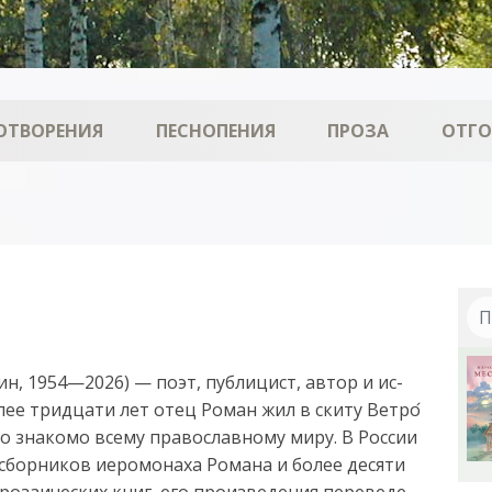
ОТВОРЕНИЯ
ПЕСНОПЕНИЯ
ПРОЗА
ОТГ
ин, 1954—2026) — поэт, пуб­ли­цист, ав­тор и ис­
­лее три­дца­ти лет отец Ро­ман жил в ски­ту Вет­ро­
 зна­ко­мо все­му пра­во­слав­но­му ми­ру. В Рос­сии
сбор­ни­ков ие­ро­мо­на­ха Ро­ма­на и бо­лее де­ся­ти
­за­и­че­ских книг, его про­из­ве­де­ния пе­ре­ве­де­