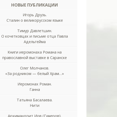
НОВЫЕ ПУБЛИКАЦИИ
Игорь Друзь.
Сталин о великорусском языке
Тимур Давлетшин.
О кочетковцах и письме отца Павла
Адельгейма
Книги иеромонаха Романа на
православной выставке в Саранске
Олег Молчанов.
«За родником — белый Храм…»
Иеромонах Роман.
Ганна
Татьяна Басалаева.
Нити
Архимандрит Иов (Гумеров).