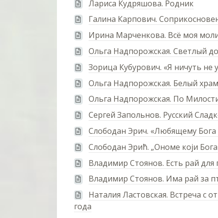
Лариса Кудряшова. Родник
Галина Карпович. Соприкоснове
Ирина Марченкова. Всё моя мол
Ольга Надпорожская. Светлый д
Зорица Кубурович. «Я ничуть не
Ольга Надпорожская. Белый хра
Ольга Надпорожская. По Милост
Сергей Запольнов. Русский Слад
Слободан Эрич. «Любящему Бога 
Слободан Эрић. „Ономе који Бога 
Владимир Стоянов. Есть рай для
Владимир Стоянов. Има рай за п
Наталия Ластовская. Встреча с о
года