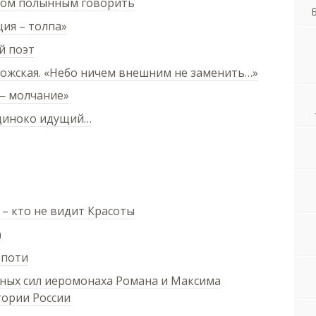
ком полынным говорить
ция – толпа»
й поэт
ожская. «Небо ничем внешним не заменить…»
— молчание»
одиноко идущий…
 – кто не видит Красоты
а
епоти
вных сил иеромонаха Романа и Максима
тории России