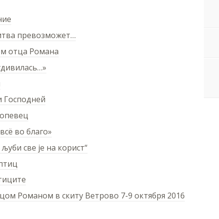
ние
итва превозможет…
ом отца Романа
 удивилась…»
м
и Господней
копевец
всё во благо»
љуби све је на корист“
 птиц
тиците
тцом Романом в скиту Ветрово 7-9 октября 2016