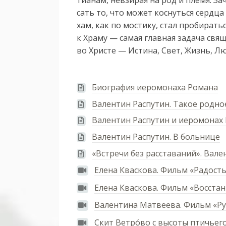
сать то, что мо­жет кос­нуть­ся серд­ца 
хам, как по мос­ти­ку, стал про­би­рать­
к Хра­му — са­мая глав­ная за­да­ча свя­ще
во Хрис­те — Ис­ти­на, Свет, Жизнь, Л
Биография иеромонаха Романа
Валентин Распутин. Такое родно
Валентин Распутин и иеромонах
Валентин Распутин. В больнице
«Встречи без расставаний». Вал
Елена Кваскова. Фильм «Радость
Елена Кваскова. Фильм «Восстань
Валентина Матвеева. Фильм «Ру
Скит Ветро́во с высоты птичьег