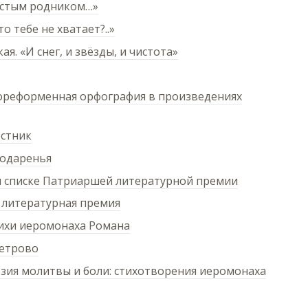
истым родником…»
о тебе не хватает?..»
я. «И снег, и звёзды, и чистота»
дореформенная орфография в произведениях
остник
годаренья
 списке Патриаршей литературной премии
литературная премия
тихи иеромонаха Романа
Ветрово
зия молитвы и боли: стихотворения иеромонаха