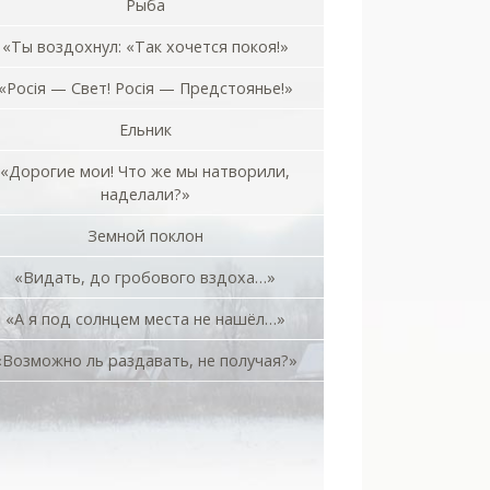
Рыба
«Ты воздохнул: «Так хочется покоя!»
«Росiя — Свет! Росiя — Предстоянье!»
Ельник
«Дорогие мои! Что же мы натворили,
наделали?»
Земной поклон
«Видать, до гробового вздоха…»
«А я под солнцем места не нашёл…»
«Возможно ль раздавать, не получая?»