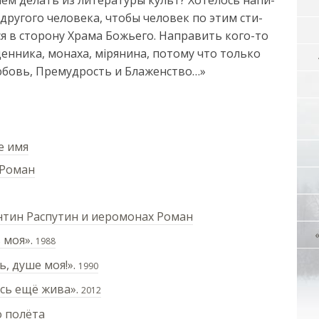
дру­го­го че­ло­ве­ка, что­бы че­ло­век по этим сти­
ся в сто­ро­ну Хра­ма Бо­жье­го. На­пра­вить ко­го-то
н­ни­ка, мо­на­ха, мі­ря­ни­на, по­то­му что толь­ко
ю­бовь, Пре­муд­рость и Бла­жен­ство…»
е имя
 Роман
ентин Распутин и иеромонах Роман
 моя».
1988
, душе моя!».
1990
сь ещё жива».
2012
о полёта