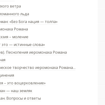
ихого ветра
ломанного льда
ман: «Без Бога нация — толпа»
омонаха Романа
эзия – моление
 это — истинные слова»
ев). Песнопения иеромонаха Романа
ная
ческое творчество иеромонаха Романа…
динения
я – это воцерковление»
ан — наш земляк
ан. Вопросы и ответы