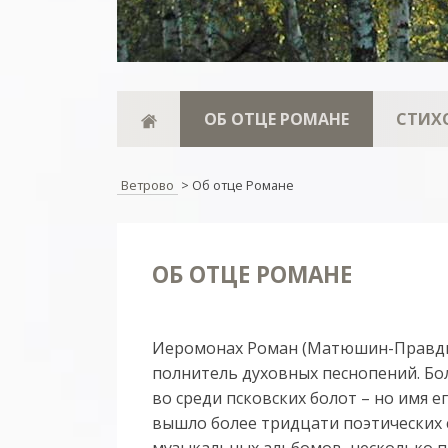
ОБ ОТЦЕ РОМАНЕ
СТИХ
Ветрово
>
Об отце Романе
ОБ ОТЦЕ РОМАНЕ
Ие­ро­мо­нах Ро­ман (Ма­тю­шин-Прав­д
пол­ни­тель ду­хов­ных пес­но­пе­ний. Бо
во среди псков­ских бо­лот – но имя его
вы­шло бо­лее три­дца­ти по­э­ти­че­ских 
му­зы­каль­ных аль­бо­мов, несколь­ко про