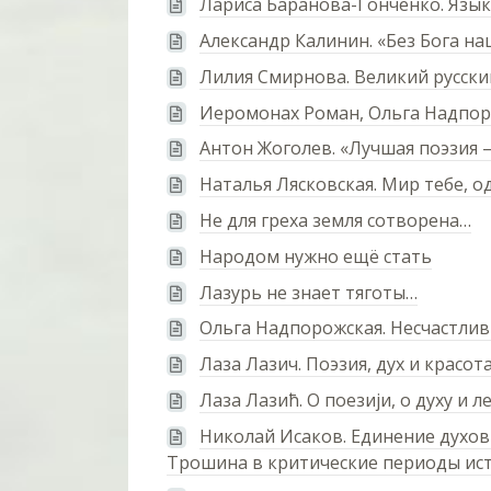
Лариса Баранова-Гонченко. Язы
Александр Калинин. «Без Бога на
Лилия Смирнова. Великий русски
Иеромонах Роман, Ольга Надпор
Антон Жоголев. «Лучшая поэзия 
Наталья Лясковская. Мир тебе, 
Не для греха земля сотворена…
Народом нужно ещё стать
Лазурь не знает тяготы…
Ольга Надпорожская. Несчастлив
Лаза Лазич. Поэзия, дух и красот
Лаза Лазић. О поезиjи, о духу и л
Николай Исаков. Единение духо
Трошина в критические периоды ис