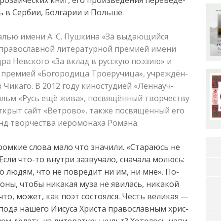
ь в Сер­бии, Бол­га­рии и Поль­ше.
­лью име­ни А. С. Пуш­ки­на «За вы­да­ю­щий­ся
 пра­во­слав­ной ли­те­ра­тур­ной пре­ми­ей име­ни
н­дра Нев­ско­го «За вклад в рус­скую по­э­зию» и
 пре­ми­ей «Бо­го­ро­ди­ца Тро­е­ру­чи­ца», уч­реж­дён­
­ка­го. В 2012 го­ду ки­но­сту­ди­ей «Лен­на­уч­
льм «Русь ещё жи­ва», по­свя­щён­ный твор­че­ству
от­крыт сайт «Вет­ро­во», так­же по­свя­щён­ный его
д твор­че­ства ие­ро­мо­на­ха Ро­ма­на.
гром­кие сло­ва ма­ло что зна­чи­ли.
«Ста­ра­юсь не
с­ли что-то внут­ри за­зву­ча­ло, сна­ча­ла мо­люсь:
­но лю­дям, что не по­вре­дит ни им, ни мне». По­
­ны, что­бы ни­ка­кая му­за не я­ви­лась, ни­ка­кой
что, мо­жет, как поэт со­сто­ял­ся. Честь ве­ли­кая —
о­да на­ше­го Ии­су­са Хрис­та пра­во­слав­ным хрис­
чем де­лать из ли­те­ра­ту­ры культ? Хо­те­лось на­пи­