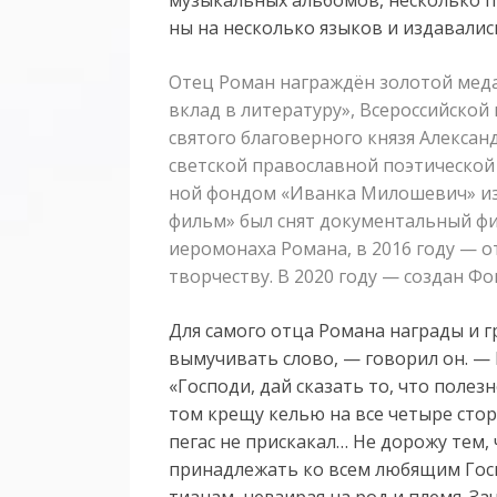
ны на несколь­ко язы­ков и из­да­ва­лис
Отец Ро­ман на­граж­дён зо­ло­той ме­да
вклад в ли­те­ра­ту­ру», Все­рос­сий­ской
свя­то­го бла­го­вер­но­го кня­зя Алек­са
свет­ской пра­во­слав­ной по­э­ти­че­ской
ной фон­дом «Иван­ка Ми­ло­ше­вич» из Чи
фильм» был снят до­ку­мен­таль­ный фи
ие­ро­мо­на­ха Ро­ма­на, в 2016 го­ду — 
твор­че­ству. В 2020 го­ду — со­здан Фон
Для са­мо­го от­ца Ро­ма­на на­гра­ды и 
вы­му­чи­вать сло­во, — го­во­рил он. — Е
«Гос­по­ди, дай ска­зать то, что по­лез
том кре­щу ке­лью на все че­ты­ре сто­ро
пе­гас не при­ска­кал… Не до­ро­жу тем, 
при­над­ле­жать ко всем лю­бя­щим Гос­п
ти­а­нам, нев­зи­рая на род и пле­мя. За­