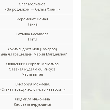
Олег Молчанов.
«За родником — белый Храм…»
Иеромонах Роман.
Ганна
Татьяна Басалаева.
Нити
Архимандрит Иов (Гумеров).
Была ли грешницей Мария Магдалина?
Священник Георгий Максимов.
Отвечая иудеям об Иисусе.
Часть пятая
Виктория Можаева.
«Станет воздух золотисто невесом…»
Людмила Ильюнина.
Как стать верующим?