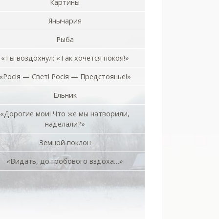
Картины
Янычария
Рыба
«Ты воздохнул: «Так хочется покоя!»
«Росiя — Свет! Росiя — Предстоянье!»
Ельник
«Дорогие мои! Что же мы натворили,
наделали?»
Земной поклон
«Видать, до гробового вздоха…»