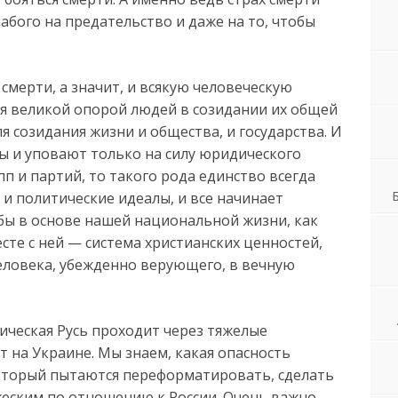
лабого на предательство и даже на то, чтобы
смерти, а значит, и всякую человеческую
ся великой опорой людей в созидании их общей
я созидания жизни и общества, и государства. И
ы и уповают только на силу юридического
пп и партий, то такого рода единство всегда
 и политические идеалы, и все начинает
обы в основе нашей национальной жизни, как
сте с ней — система христианских ценностей,
еловека, убежденно верующего, в вечную
рическая Русь проходит через тяжелые
т на Украине. Мы знаем, какая опасность
оторый пытаются переформатировать, сделать
жеским по отношению к России. Очень важно,