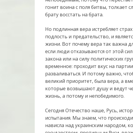
гонит воина с поля битвы, толкает с
брату восстать на брата.
Но подлинная вера истребляет страх 
подлость и предательство, и являет
жизни. Вот почему вера так важна дл
если люди отказываются от этой сил
закона или на силу политических гру
временное: проходит вкус на партии
разваливаться. И потому важно, чт
великий приоритет, была вера, а вме
которые возвышают душу и ведут ч
жизнь, а потому и непобедимого.
Сегодня Отечество наше, Русь, исто
испытания. Мы знаем, что происходи
нависла над украинским народом, к
государством, противным Руси, вра