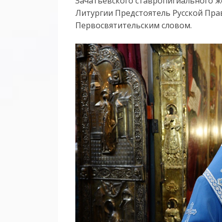
Зачатьевского ставропигиального ж
Литургии Предстоятель Русской Пра
Первосвятительским словом.