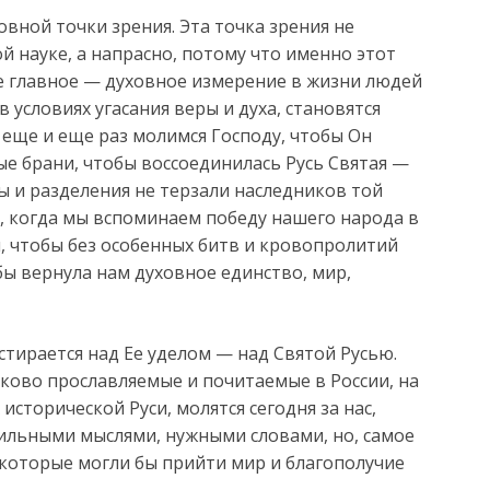
овной точки зрения. Эта точка зрения не
й науке, а напрасно, потому что именно этот
е главное — духовное измерение в жизни людей
в условиях угасания веры и духа, становятся
еще и еще раз молимся Господу, чтобы Он
ые брани, чтобы воссоединилась Русь Святая —
ы и разделения не терзали наследников той
я, когда мы вспоминаем победу нашего народа в
, чтобы без особенных битв и кровопролитий
ы вернула нам духовное единство, мир,
тирается над Ее уделом — над Святой Русью.
аково прославляемые и почитаемые в России, на
 исторической Руси, молятся сегодня за нас,
ильными мыслями, нужными словами, но, самое
 которые могли бы прийти мир и благополучие