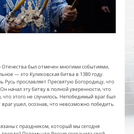
 Отечества был отмечен многими событиями,
льное — это Куликовская битва в 1380 году.
ень Русь прославляет Пресвятую Богородицу, что
Он начал эту битву в полной уверенности, что
, что этого не случилось. Непобедимый враг был
т враг ушел, осознав, что невозможно победить
вязаны с праздником, который мы сегодня
к твердо? Потому что Россия сохранила свой