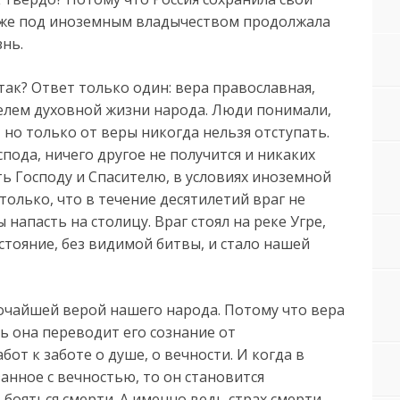
 даже под иноземным владычеством продолжала
нь.
так? Ответ только один: вера православная,
елем духовной жизни народа. Люди понимали,
 но только от веры никогда нельзя отступать.
пода, ничего другое не получится и никаких
ть Господу и Спасителю, в условиях иноземной
только, что в течение десятилетий враг не
напасть на столицу. Враг стоял на реке Угре,
 стояние, без видимой битвы, и стало нашей
убочайшей верой нашего народа. Потому что вера
ь она переводит его сознание от
от к заботе о душе, о вечности. И когда в
занное с вечностью, то он становится
бояться смерти. А именно ведь страх смерти