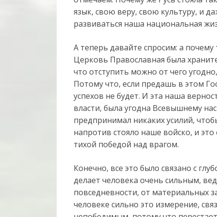
язык, свою веру, свою культуру, и
развиваться наша национальная жиз
А теперь давайте спросим: а почему 
Церковь Православная была хранит
что отступить можно от чего угодно,
Потому что, если предашь в этом Гос
успехов не будет. И эта наша вернос
власти, была угодна Всевышнему нас
предпринимал никаких усилий, чтобы 
напротив стояло наше войско, и это
тихой победой над врагом.
Конечно, все это было связано с гл
делает человека очень сильным, вед
повседневности, от материальных заб
человеке сильно это измерение, свя
непобедимым, потому что перестает 