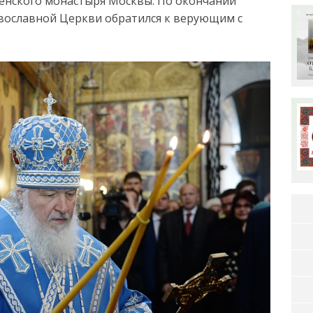
енского монастыря Москвы. По окончании
вославной Церкви обратился к верующим с