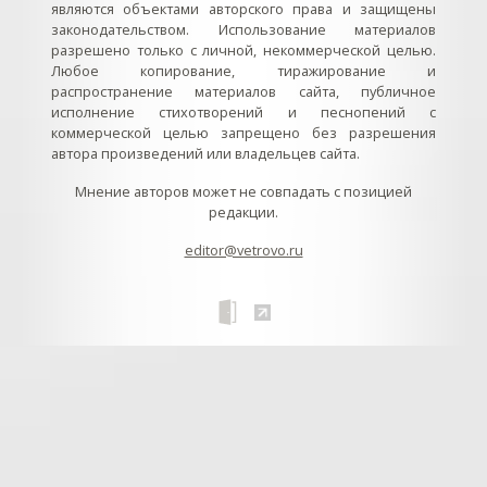
являются объектами авторского права и защищены
законодательством. Использование материалов
разрешено только с личной, некоммерческой целью.
Любое копирование, тиражирование и
распространение материалов сайта, публичное
исполнение стихотворений и песнопений с
коммерческой целью запрещено без разрешения
автора произведений или владельцев сайта.
Мнение авторов может не совпадать с позицией
редакции.
editor@vetrovo.ru
// // //Ftakar - disabled. //
//
// // // // // // // // // // // // // //
//
// // // // // // // // // // // // // // // // Раздел «Песнопения».
Интерактивные кнопки и окна с видеозаписями. // Что
здесь? Три кнопки btn_ru (Rutube), btn_vk (VK), btn_yt
(Youtube). // Нажатие на кнопку // 1) делает её заметной