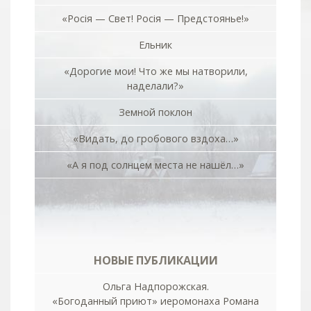
«Росiя — Свет! Росiя — Предстоянье!»
Ельник
«Дорогие мои! Что же мы натворили,
наделали?»
Земной поклон
«Видать, до гробового вздоха…»
«А я под солнцем места не нашёл…»
НОВЫЕ ПУБЛИКАЦИИ
Ольга Надпорожская.
«Богоданный приют» иеромонаха Романа