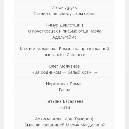
Игорь Друзь.
Сталин о великорусском языке
Тимур Давлетшин.
О кочетковцах и письме отца Павла
Адельгейма
Книги иеромонаха Романа на православной
выставке в Саранске
Олег Молчанов.
«За родником — белый Храм…»
Иеромонах Роман.
Ганна
Татьяна Басалаева.
Нити
Архимандрит Иов (Гумеров).
Была ли грешницей Мария Магдалина?