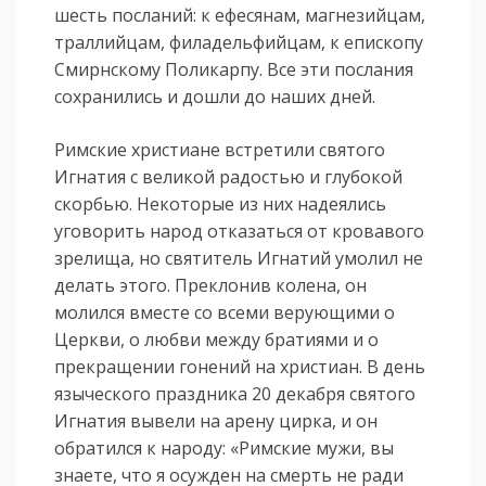
шесть посланий: к ефесянам, магнезийцам,
траллийцам, филадельфийцам, к епископу
Смирнскому Поликарпу. Все эти послания
сохранились и дошли до наших дней.
Римские христиане встретили святого
Игнатия с великой радостью и глубокой
скорбью. Некоторые из них надеялись
уговорить народ отказаться от кровавого
зрелища, но святитель Игнатий умолил не
делать этого. Преклонив колена, он
молился вместе со всеми верующими о
Церкви, о любви между братиями и о
прекращении гонений на христиан. В день
языческого праздника 20 декабря святого
Игнатия вывели на арену цирка, и он
обратился к народу: «Римские мужи, вы
знаете, что я осужден на смерть не ради