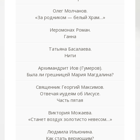
Олег Молчанов.
«За родником — белый Храм…»
Иеромонах Роман.
Ганна
Татьяна Басалаева.
Нити
Архимандрит Иов (Гумеров).
Была ли грешницей Мария Магдалина?
Священник Георгий Максимов.
Отвечая иудеям об Иисусе.
Часть пятая
Виктория Можаева.
«Станет воздух золотисто невесом…»
Людмила Ильюнина.
Как стать верующим?