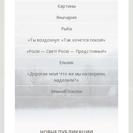
Картины
Янычария
Рыба
«Ты воздохнул: «Так хочется покоя!»
«Росiя — Свет! Росiя — Предстоянье!»
Ельник
«Дорогие мои! Что же мы натворили,
наделали?»
Земной поклон
НОВЫЕ ПУБЛИКАЦИИ