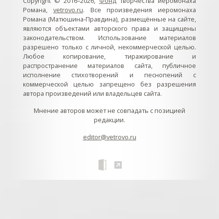
Copyright © 2016–2026,
Фонд
творчества иеромонаха
Романа,
vetrovo.ru
. Все произведения иеромонаха
Романа (Матюшина-Правдина), размещённые на сайте,
являются объектами авторского права и защищены
законодательством. Использование материалов
разрешено только с личной, некоммерческой целью.
Любое копирование, тиражирование и
распространение материалов сайта, публичное
исполнение стихотворений и песнопений с
коммерческой целью запрещено без разрешения
автора произведений или владельцев сайта.
Мнение авторов может не совпадать с позицией
редакции.
editor@vetrovo.ru
// // //Ftakar - disabled. //
//
// // // // // // // // // // // // // //
//
// // // // // // // // // // // // // // // // Раздел «Песнопения».
Интерактивные кнопки и окна с видеозаписями. // Что