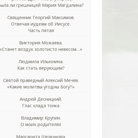
Была ли грешницей Мария Магдалина?
Священник Георгий Максимов.
Отвечая иудеям об Иисусе.
Часть пятая
Виктория Можаева.
«Станет воздух золотисто невесом…»
Людмила Ильюнина.
Как стать верующим?
Святой праведный Алексий Мечёв.
«Какие молитвы угодны Богу?»
Андрей Десницкий.
Глас хлада тонка
Владимир Крупин.
О моих родителях
Маргарита Шелкунова.