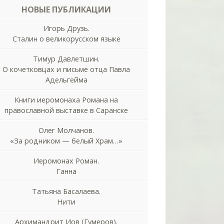
НОВЫЕ ПУБЛИКАЦИИ
Игорь Друзь.
Сталин о великорусском языке
Тимур Давлетшин.
О кочетковцах и письме отца Павла
Адельгейма
Книги иеромонаха Романа на
православной выставке в Саранске
Олег Молчанов.
«За родником — белый Храм…»
Иеромонах Роман.
Ганна
Татьяна Басалаева.
Нити
Архимандрит Иов (Гумеров).