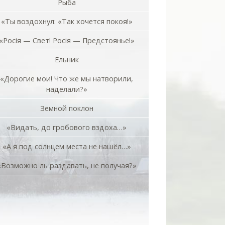
Рыба
«Ты воздохнул: «Так хочется покоя!»
«Росiя — Свет! Росiя — Предстоянье!»
Ельник
«Дорогие мои! Что же мы натворили,
наделали?»
Земной поклон
«Видать, до гробового вздоха…»
«А я под солнцем места не нашёл…»
«Возможно ль раздавать, не получая?»