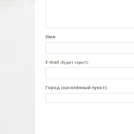
Имя:
E-mail
:
(будет скрыт)
Город (населённый пункт):