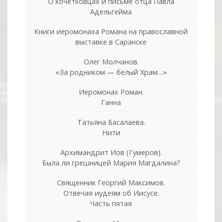
О кочетковцах и письме отца Павла
Адельгейма
Книги иеромонаха Романа на православной
выставке в Саранске
Олег Молчанов.
«За родником — белый Храм…»
Иеромонах Роман.
Ганна
Татьяна Басалаева.
Нити
Архимандрит Иов (Гумеров).
Была ли грешницей Мария Магдалина?
Священник Георгий Максимов.
Отвечая иудеям об Иисусе.
Часть пятая