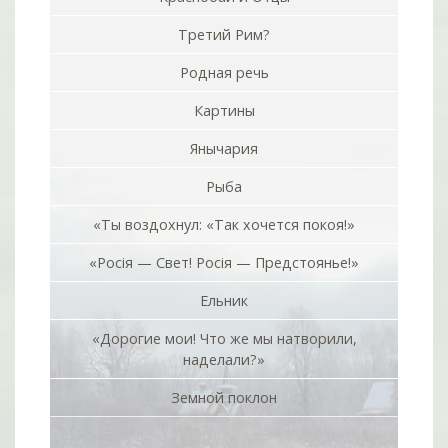
Третий Рим?
Родная речь
Картины
Янычария
Рыба
«Ты воздохнул: «Так хочется покоя!»
«Росiя — Свет! Росiя — Предстоянье!»
Ельник
«Дорогие мои! Что же мы натворили,
наделали?»
Земной поклон