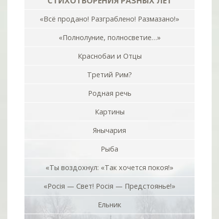
СТИХОТВОРЕНИЯ РАЗНЫХ ЛЕТ
«Всё продано! Разграблено! Размазано!»
«Полнолуние, полносветие…»
Краснобаи и Отцы
Третий Рим?
Родная речь
Картины
Янычария
Рыба
«Ты воздохнул: «Так хочется покоя!»
«Росiя — Свет! Росiя — Предстоянье!»
Ельник