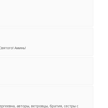
Святого! Аминь!
!
ергеевна, авторы, ветровцы, братия, сестры с