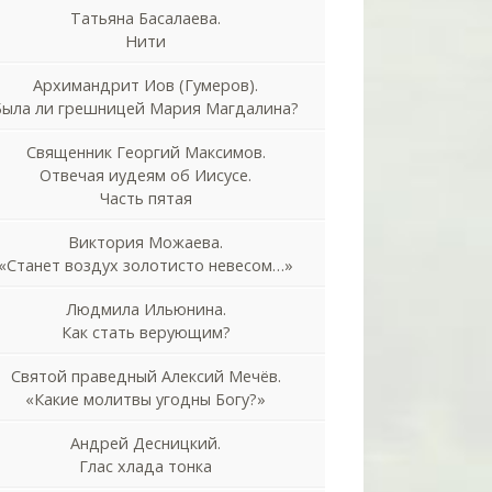
Татьяна Басалаева.
Нити
Архимандрит Иов (Гумеров).
Была ли грешницей Мария Магдалина?
Священник Георгий Максимов.
Отвечая иудеям об Иисусе.
Часть пятая
Виктория Можаева.
«Станет воздух золотисто невесом…»
Людмила Ильюнина.
Как стать верующим?
Святой праведный Алексий Мечёв.
«Какие молитвы угодны Богу?»
Андрей Десницкий.
Глас хлада тонка