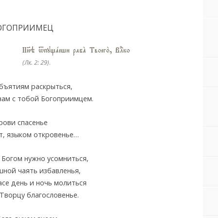
ОГОПРИИМЕЦ
Нн7э tпущaеши рабA Твоего2, ВLко
(Лк. 2: 29)
.
объятиям раскрыться,
нам с тобой Богоприимцем.
рови спасенье
т, языком откровенье…
 Богом нужно усомниться,
шной чаять избавленья,
асе день и ночь молиться
Творцу благословенье.