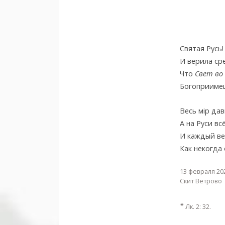
Святая Русь
И верила ср
Что
Свет во
Богоприимец
Весь мiр да
А на Руси вс
И каждый ве
Как некогда
13 февраля 20
Скит Ветрово
✷
Лк. 2: 32.