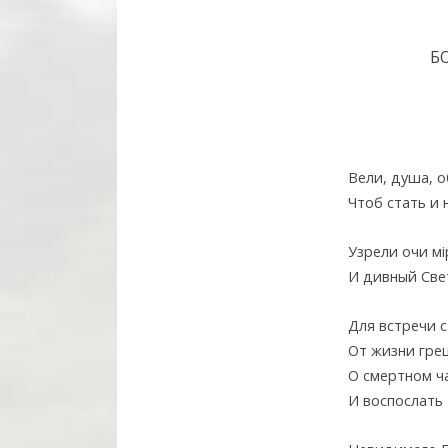
Б
Вели, душа, 
Чтоб стать и 
Узрели очи мi
И дивный Све
Для встречи с
От жизни гре
О смертном ч
И воспослать 