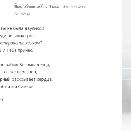
Ћкw лyчши млcть ТвоS пaче живHтъ
(Пс. 62: 4)
.
! Ты не была двуликой
еди великих гроз,
✷
 откровение языком
 и Тебе принёс.
вно забыл Богомладенца,
ё тот же перезвон,
рный раскрывает сердце,
 объятья Симеон.
21