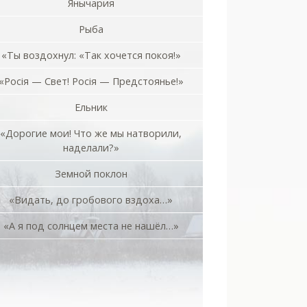
Янычария
Рыба
«Ты воздохнул: «Так хочется покоя!»
«Росiя — Свет! Росiя — Предстоянье!»
Ельник
«Дорогие мои! Что же мы натворили,
наделали?»
Земной поклон
«Видать, до гробового вздоха…»
«А я под солнцем места не нашёл…»