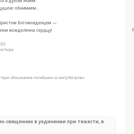
ога духом знаем
 душою обнимаем…
 Христом Богомладенцем —
зни вожделенна сердцу!
022
настырь
тери «Взыскание погибших» в скиту Ветро́во
к-священник в уединении при тяжести, в