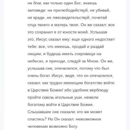
не благ, как только один Бог; знаешь
заповеди: не прелюбодействуй, не убивай,
не кради, не лжесвидетельствуй, почитай
отца твоего и матерь твою. Он же сказал: все
это сохранил я от юности моей. Услышав
это, Иисус сказал ему: еще одного недостает
тебе: все, что имеешь, продай и раздай
нищим, и будешь иметь сокровище на
небесах, и приходи, следуй за Мною. Он же,
услышав сие, опечалился, потому что был
очень богат. Иисус, видя, что он опечалился,
сказал: как трудно имеющим богатство войти
в Царствие Божие! ибо удобнее верблюду
пройти сквозь игольные уши, нежели
богатому войти в Царствие Божие.
Слышавшие сие сказали: кто же может
спастись? Но Он сказал: невозможное
человекам возможно Богу.