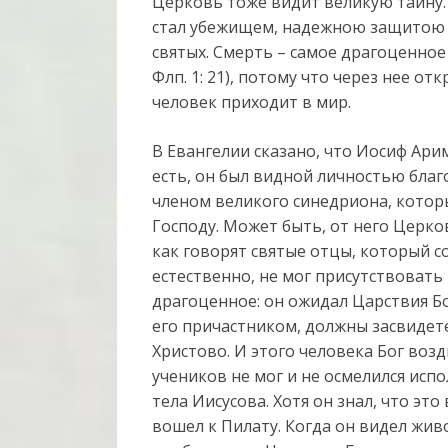
Церковь тоже видит великую тайну. 
стал убежищем, надежною защитою дл
святых. Смерть – самое драгоценное 
Флп. 1: 21), потому что через нее от
человек приходит в мир.
В Евангелии сказано, что Иосиф Ар
есть, он был видной личностью бла
членом великого синедриона, кото
Господу. Может быть, от него Церков
как говорят святые отцы, который с
естественно, не мог присутствовать
драгоценное: он ожидал Царствия Бо
его причастником, должны засвидет
Христово. И этого человека Бог возд
учеников не мог и не осмелился испо
тела Иисусова. Хотя он знал, что эт
вошел к Пилату. Когда он видел жив