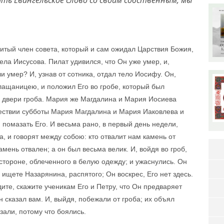
тый член совета, который и сам ожидал Царствия Божия,
ела Иисусова. Пилат удивился, что Он уже умер, и,
ли умер? И, узнав от сотника, отдал тело Иосифу. Он,
лащаницею, и положил Его во гробе, который был
 к двери гроба. Мария же Магдалина и Мария Иосиева
шествии субботы Мария Магдалина и Мария Иаковлева и
помазать Его. И весьма рано, в первый день недели,
а, и говорят между собою: кто отвалит нам камень от
камень отвален; а он был весьма велик. И, войдя во гроб,
стороне, облеченного в белую одежду; и ужаснулись. Он
 ищете Назарянина, распятого; Он воскрес, Его нет здесь.
дите, скажите ученикам Его и Петру, что Он предваряет
Он сказал вам. И, выйдя, побежали от гроба; их объял
азали, потому что боялись.