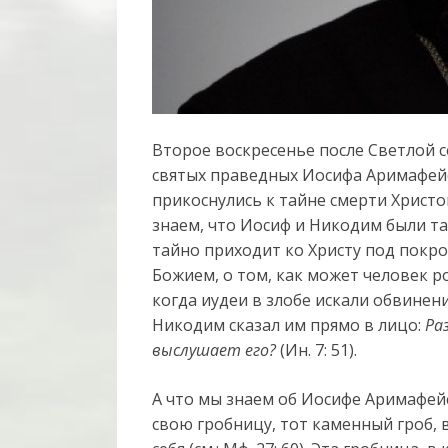
Второе воскресенье после Светлой 
святых праведных Иосифа Аримафейс
прикоснулись к тайне смерти Христо
знаем, что Иосиф и Никодим были т
тайно приходит ко Христу под покр
Божием, о том, как может человек род
когда иудеи в злобе искали обвинени
Никодим сказал им прямо в лицо:
Ра
выслушает его?
(Ин. 7: 51).
А что мы знаем об Иосифе Аримафейс
свою гробницу, тот каменный гроб, 