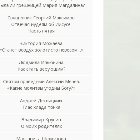
Была ли грешницей Мария Магдалина?
Священник Георгий Максимов.
Отвечая иудеям об Иисусе.
Часть пятая
Виктория Можаева.
«Станет воздух золотисто невесом…»
Людмила Ильюнина.
Как стать верующим?
Святой праведный Алексий Мечёв.
«Какие молитвы угодны Богу?»
Андрей Десницкий.
Глас хлада тонка
Владимир Крупин.
О моих родителях
Маргарита Шелкунова.