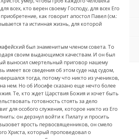
Христос умер, чтобы гроб каждого человека
я всех, кто верен своему Господу, для всех Его
приобретение, как говорит апостол Павел (см.:
крывается та истинная жизнь, для которой
имафейский был знаменитым членом совета. То
годаря своим выдающимся качествам. И он был
рый выносил смертельный приговор нашему
ь имеет все сведения об этом суде над судом,
овершался тогда, потому что никто из учеников,
 на нем. Но об Иосифе сказано еще нечто более
жия. Те, кто ждет Царствия Божия и хочет быть
ельствовать готовность стоять за дело
виг для особого служения, которое никто из Его
лнить: он дерзнул войти к Пилату и просить
о вызовет ярость первосвященников, он смело
ого Христа, который проповедовал о