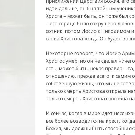
приближении Царствия Божия, его се
идти дальше, он был тайным ученик
Христа – может быть, он тоже был ср
– его сердце было сокрушено любовь
сотник, потом Иосиф с Никодимом и
слова Христова: когда Он будет возне
Некоторые говорят, что Иосиф Арима
Христос умер, но он не сделал ничего
есть, может быть, некая правда – та
отношению, прежде всего, к самим с
собственную жизнь, что мы не сотво
только смерть Христова открыла нам
только смерть Христова способна н
И сейчас, когда в мире идет неслых
все более возводится на крест, ког
Божия, мы должны быть способны ск