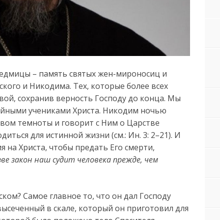
седмицы – память святых жен-мироносиц и
кого и Никодима. Тех, которые более всех
вой, сохранив верность Господу до конца. Мы
айными учениками Христа. Никодим ночью
овом темноты и говорит с Ним о Царстве
иться для истинной жизни (см.: Ин. 3: 2–21). И
я на Христа, чтобы предать Его смерти,
зве закон наш судит человека прежде, чем
ком? Самое главное то, что он дал Господу
высеченный в скале, который он приготовил для