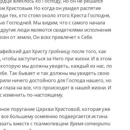
рдце влеклось ко Господу, но он не решался
ом Христовым. Но когда он увидел распятие
еди тех, кто стоял около этого Креста Господня,
ю Господней. Мы видим, что с самого начала
 другие люди являются свидетелями исполнения
сен от земли, Он всех привлечет к Себе.
фейский дал Христу гробницу после того, как
, чтобы заступиться за Него при жизни. И в этом
, которую мы должны увидеть, каждый из нас, по
ебе. Так бывает и так должны мы увидеть свою
рили ничего достойного для Господа нашего, но
 глаза на все, что происходит в нашей жизни. И
ас изменить по-настоящему.
анное поругание Церкви Христовой, которая уже
да все большему осмеянию подвергается истина
азать вместе с псалмопевцем:
Время сотворити