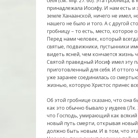
себя (см.: Мф. 27: 60). Эта гробница,
принадлежала Иосифу. И нам есть и з
земле Ханаанской, ничего не имел, н
нашего не было и того. А с другой с
гробницу – то есть, место, которое 
Перед нами человек, который всегда
святые, подвижники, пустынники име
видеть ясней, чем кончается жизнь ч
Святой праведный Иосиф имел эту па
приготовленный для себя. И оттого ч
уже заранее соединилась со смертью
жизнью, которую Христос принес вс
Об этой гробнице сказано, что она б
как это обычно бывало у иудеев (Лк. 
что Господь, умирающий как всякий
новый путь смерти, открывая новый 
должно быть новым. И в том, что эта