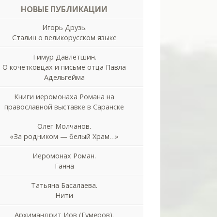
НОВЫЕ ПУБЛИКАЦИИ
Игорь Друзь.
Сталин о великорусском языке
Тимур Давлетшин.
О кочетковцах и письме отца Павла
Адельгейма
Книги иеромонаха Романа на
православной выставке в Саранске
Олег Молчанов.
«За родником — белый Храм…»
Иеромонах Роман.
Ганна
Татьяна Басалаева.
Нити
Архимандрит Иов (Гумеров).