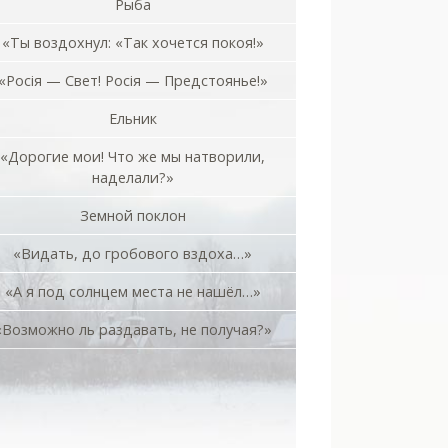
Рыба
«Ты воздохнул: «Так хочется покоя!»
«Росiя — Свет! Росiя — Предстоянье!»
Ельник
«Дорогие мои! Что же мы натворили,
наделали?»
Земной поклон
«Видать, до гробового вздоха…»
«А я под солнцем места не нашёл…»
«Возможно ль раздавать, не получая?»