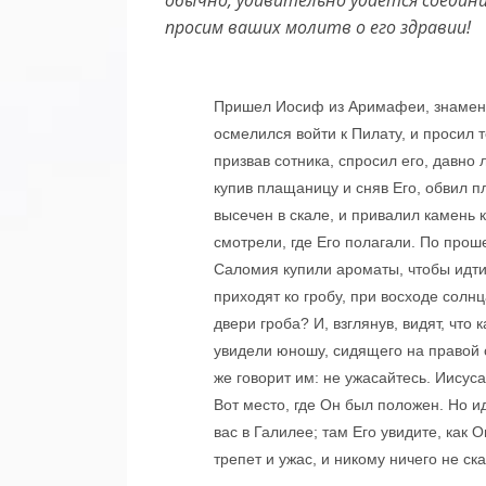
просим ваших молитв о его здравии!
Пришел Иосиф из Аримафеи, знамени
осмелился войти к Пилату, и просил т
призвав сотника, спросил его, давно 
купив плащаницу и сняв Его, обвил п
высечен в скале, и привалил камень
смотрели, где Его полагали. По про
Саломия купили ароматы, чтобы идти 
приходят ко гробу, при восходе солнц
двери гроба? И, взглянув, видят, что 
увидели юношу, сидящего на правой 
же говорит им: не ужасайтесь. Иисуса
Вот место, где Он был положен. Но и
вас в Галилее; там Его увидите, как 
трепет и ужас, и никому ничего не ск