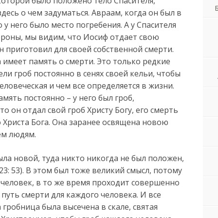
 в которой было положено тело Спасителя,
десь о чем задуматься. Авраам, когда он был в
о у него было место погребения. А у Спасителя
тороны, мы видим, что Иосиф отдает свою
он приготовил для своей собственной смерти.
 имеет память о смерти. Это только редкие
ли гроб постоянно в сенях своей кельи, чтобы
еловеческая и чем все определяется в жизни.
мять постоянно – у него был гроб,
то он отдал свой гроб Христу Богу, его смерть
 Христа Бога. Она заранее освящена новою
ем людям.
ыла новой, туда никто никогда не был положен,
23: 53). В этом был тоже великий смысл, потому
 человек, в то же время проходит совершенно
путь смерти для каждого человека. И все
 гробница была высечена в скале, святая