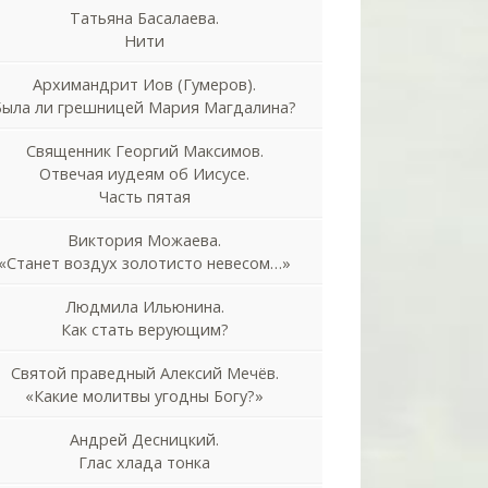
Татьяна Басалаева.
Нити
Архимандрит Иов (Гумеров).
Была ли грешницей Мария Магдалина?
Священник Георгий Максимов.
Отвечая иудеям об Иисусе.
Часть пятая
Виктория Можаева.
«Станет воздух золотисто невесом…»
Людмила Ильюнина.
Как стать верующим?
Святой праведный Алексий Мечёв.
«Какие молитвы угодны Богу?»
Андрей Десницкий.
Глас хлада тонка