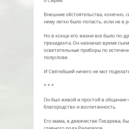
о Сирии.
Внешние обстоятельства, конечно, с
нему легко было попасть, если не в р
Но в конце его жизни все было по-д
президента. Он назначал время съем
осветительные приборы по истечени
полуслове.
И Святейший ничего не мог поделат
* * *
Он был живой и простой в общении ч
благородство и воспитанность.
Его мама, в девичестве Писарева, б
славного рода Ридигеров.