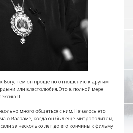
 к Богу, тем он проще по отношению к другим
ордыни или властолюбия. Это в полной мере
ексию II.
овольно много общаться с ним. Началось это
ма о Валааме, когда он был еще митрополитом,
сали за несколько лет до его кончины к фильму