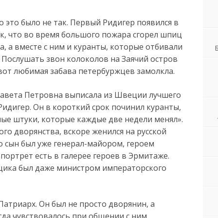
о это было не так. Первый Ридигер появился в
так, что во время большого пожара сгорел шпиц
, а вместе с ним и куранты, которые отбивали
Послушать звон колоколов на Заячий остров
 вот любимая забава петербуржцев замолкла.
завета Петровна выписала из Швеции лучшего
идигер. Он в короткий срок починил куранты,
ные штуки, которые каждые две недели менял».
ого дворянства, вскоре женился на русской
го сын был уже генерал-майором, героем
 портрет есть в галерее героев в Эрмитаже.
щика был даже министром императорского
Патриарх. Он был не просто дворянин, а
гда чувствовалось при общении с ним.