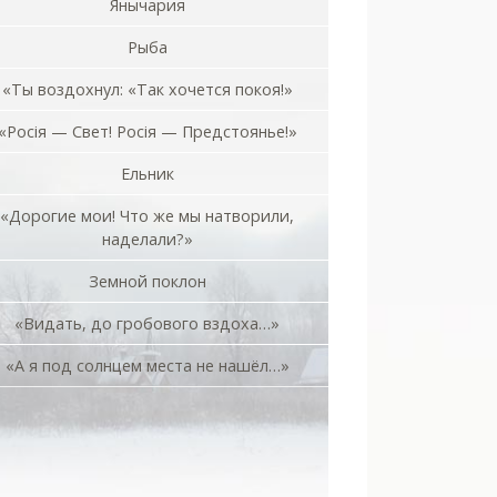
Янычария
Рыба
«Ты воздохнул: «Так хочется покоя!»
«Росiя — Свет! Росiя — Предстоянье!»
Ельник
«Дорогие мои! Что же мы натворили,
наделали?»
Земной поклон
«Видать, до гробового вздоха…»
«А я под солнцем места не нашёл…»