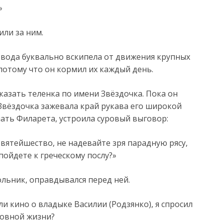
»
или за ним.
к вода буквально вскипела от движения крупных
 потому что он кормил их каждый день.
оказать теленка по имени Звёздочка. Пока он
 Звёздочка зажевала край рукава его широкой
мать Филарета, устроила суровый выговор:
Святейшество, не надевайте зря парадную рясу,
 пойдете к греческому послу?»
льник, оправдывался перед ней.
ли кино о владыке Василии (Родзянко), я спросил
ковной жизни?