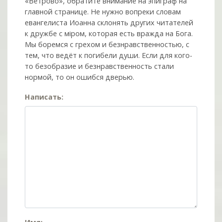
«Ветрово», обратите внимание на эпиграф на
главной странице. Не нужно вопреки словам
евангелиста Иоанна склонять других читателей
к дружбе с мiром, которая есть вражда на Бога.
Мы боремся с грехом и без­нрав­ствен­ностью, с
тем, что ведёт к погибели души. Если для кого-
то безобразие и безнравственность стали
нормой, то он ошибся дверью.
Написать: