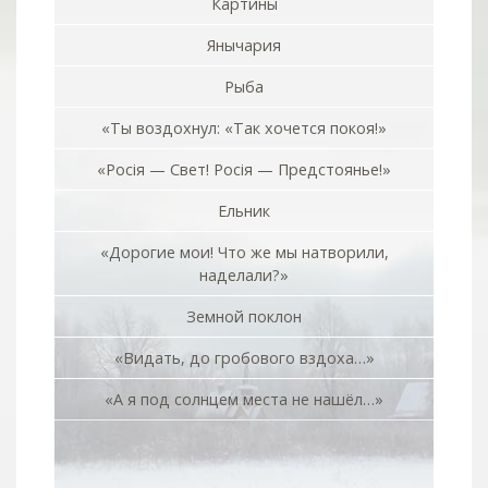
Картины
Янычария
Рыба
«Ты воздохнул: «Так хочется покоя!»
«Росiя — Свет! Росiя — Предстоянье!»
Ельник
«Дорогие мои! Что же мы натворили,
наделали?»
Земной поклон
«Видать, до гробового вздоха…»
«А я под солнцем места не нашёл…»