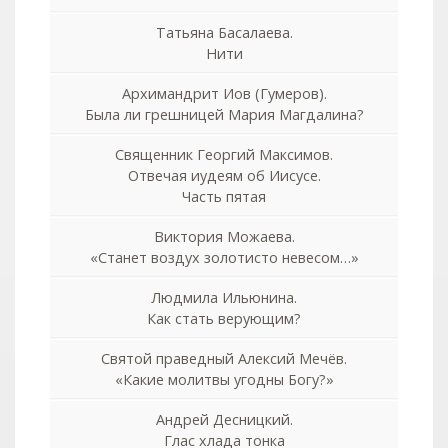
Татьяна Басалаева.
Нити
Архимандрит Иов (Гумеров).
Была ли грешницей Мария Магдалина?
Священник Георгий Максимов.
Отвечая иудеям об Иисусе.
Часть пятая
Виктория Можаева.
«Станет воздух золотисто невесом…»
Людмила Ильюнина.
Как стать верующим?
Святой праведный Алексий Мечёв.
«Какие молитвы угодны Богу?»
Андрей Десницкий.
Глас хлада тонка