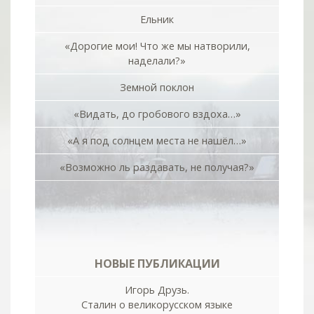
Ельник
«Дорогие мои! Что же мы натворили,
наделали?»
Земной поклон
«Видать, до гробового вздоха…»
«А я под солнцем места не нашёл…»
«Возможно ль раздавать, не получая?»
НОВЫЕ ПУБЛИКАЦИИ
Игорь Друзь.
Сталин о великорусском языке