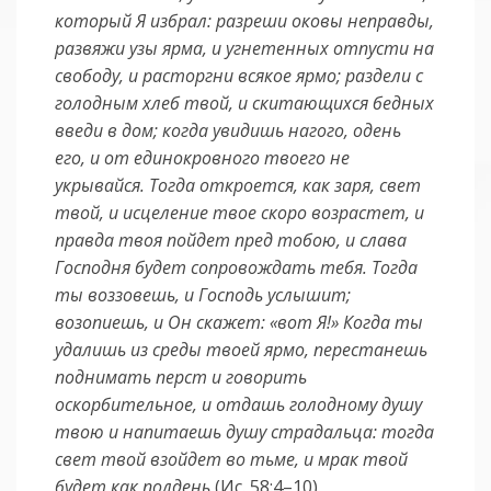
который Я избрал: разреши оковы неправды,
развяжи узы ярма, и угнетенных отпусти на
свободу, и расторгни всякое ярмо; раздели с
голодным хлеб твой, и скитающихся бедных
введи в дом; когда увидишь нагого, одень
его, и от единокровного твоего не
укрывайся. Тогда откроется, как заря, свет
твой, и исцеление твое скоро возрастет, и
правда твоя пойдет пред тобою, и слава
Господня будет сопровождать тебя. Тогда
ты воззовешь, и Господь услышит;
возопиешь, и Он скажет: «вот Я!» Когда ты
удалишь из среды твоей ярмо, перестанешь
поднимать перст и говорить
оскорбительное, и отдашь голодному душу
твою и напитаешь душу страдальца: тогда
свет твой взойдет во тьме, и мрак твой
будет как полдень
(Ис. 58:4–10).