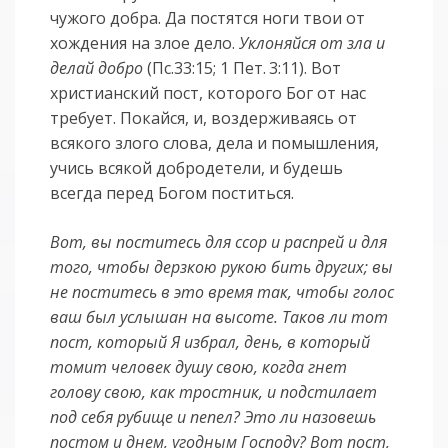
чужого добра. Да постятся ноги твои от
хождения на злое дело.
Уклоняйся от зла и
делай добро
(Пс.33:15; 1 Пет. 3:11). Вот
христианский пост, которого Бог от нас
требует. Покайся, и, воздерживаясь от
всякого злого слова, дела и помышления,
учись всякой добродетели, и будешь
всегда перед Богом поститься.
Вот, вы поститесь для ссор и распрей и для
того, чтобы дерзкою рукою бить других; вы
не поститесь в это время так, чтобы голос
ваш был услышан на высоте. Таков ли тот
пост, который Я избрал, день, в который
томит человек душу свою, когда гнет
голову свою, как тростник, и подстилает
под себя рубище и пепел? Это ли назовешь
постом и днем, угодным Господу? Вот пост,