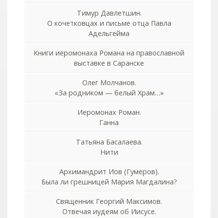
Тимур Давлетшин.
О кочетковцах и письме отца Павла
Адельгейма
Книги иеромонаха Романа на православной
выставке в Саранске
Олег Молчанов.
«За родником — белый Храм…»
Иеромонах Роман.
Ганна
Татьяна Басалаева.
Нити
Архимандрит Иов (Гумеров).
Была ли грешницей Мария Магдалина?
Священник Георгий Максимов.
Отвечая иудеям об Иисусе.