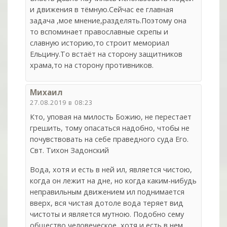
и движения в тёмную.Сейчас ее главная
задача ,мое мнение,разделять.Поэтому она
то вспоминает православные скрепы и
славную историю,то строит мемориал
Ельцину.То встаёт на сторону защитников
храма,то на сторону противников.
Михаил
27.08.2019 в 08:23
Кто, уповая на милость Божию, не перестает
грешить, тому опасаться надобно, чтобы не
почувствовать на себе праведного суда Его.
Свт. Тихон Задонский
Вода, хотя и есть в ней ил, является чистою,
когда он лежит на дне, но когда каким-нибудь
неправильным движением ил поднимается
вверх, вся чистая дотоле вода теряет вид
чистоты и является мутною. Подобно сему
общество человеческое, хотя и есть в нем