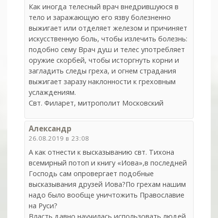
Как иногда телесный врач внедрившуюся в
тело и заражающую его язву болезненно
выжигает или отделяет железом и причиняет
искусственную боль, чтобы излечить болезнь:
подобно сему Врач душ и телес употребляет
оружие скорбей, чтобы исторгнуть корни и
загладить следы греха, и огнем страдания
выжигает заразу наклонности к греховным
услаждениям.
Свт. Филарет, митрополит Московский
Александр
26.08.2019 в 23:08
А как отнести к высказыванию свт. Тихона
всемирный потоп и книгу «Иова»,в последней
Господь сам опровергает подобные
высказывания друзей Иова?По грехам нашим
надо было вообще уничтожить Православие
на Руси?
Власть давно научилась использовать людей