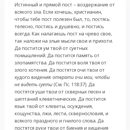
Истинный и прямой пост – воздержание от
всякого зла. Если хочешь, христианин,
чтобы тебе пост полезен был, то, постясь
телесно, постись и душевно, и постись
всегда. Как налагаешь пост на чрево свое,
так наложи на злые мысли свои и прихоти.
Да постится ум твой от суетных
помышлений. Да постится память от
злопамятства. Да постится воля твоя от
злого хотения. Да постятся очи твои от
худого видения:
отврати очи мои, чтобы
не видеть суеты
(См. Пс. 118:37). Да
постятся уши твои от скверных песен и
шептаний клеветнических. Да постится
язык твой от клеветы, осуждения,
кощунства, лжи, лести, сквернословия, и
всякого праздного и гнилого слова. Да
постятся руки твои от биения и хищения