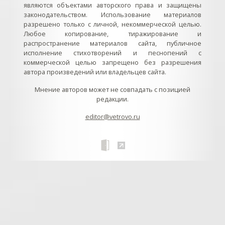
являются объектами авторского права и защищены
законодательством. Использование материалов
разрешено только с личной, некоммерческой целью.
Любое копирование, тиражирование и
распространение материалов сайта, публичное
исполнение стихотворений и песнопений с
коммерческой целью запрещено без разрешения
автора произведений или владельцев сайта.
Мнение авторов может не совпадать с позицией
редакции.
editor@vetrovo.ru
// // //Ftakar - disabled. //
//
// // // // // // // // // // // // // //
//
// // // // // // // // // // // // // // // // Раздел «Песнопения».
Интерактивные кнопки и окна с видеозаписями. // Что
здесь? Три кнопки btn_ru (Rutube), btn_vk (VK), btn_yt
(Youtube). // Нажатие на кнопку // 1) делает её заметной