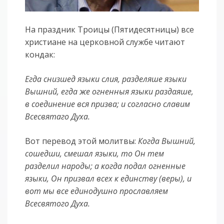
На праздник Троицы (Пятидесятницы) все
христиане на церковной службе читают
кондак:
Егда снизшед языки слия, разделяше языки
Вышний, егда же огненныя языки раздаяше,
в соединение вся призва; и согласно славим
Всесвятаго Духа.
Вот перевод этой молитвы:
Когда Вышний,
сошедши, смешал языки, то Он тем
разделил народы; а когда подал огненные
языки, Он призвал всех к единству (веры), и
вот мы все единодушно прославляем
Всесвятого Духа.