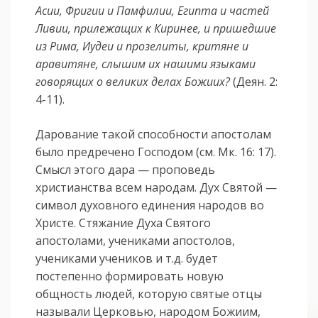
Асии, Фригии и Памфилии, Египта и частей
Ливии, прилежащих к Киринее, и пришедшие
из Рима, Иудеи и прозелиты, критяне и
аравитяне, слышим их нашими языками
говорящих о великих делах Божиих?
(Деян. 2:
4-11).
Дарование такой способности апостолам
было предречено Господом (см. Мк. 16: 17).
Смысл этого дара — проповедь
христианства всем народам. Дух Святой —
символ духовного единения народов во
Христе. Стяжание Духа Святого
апостолами, учениками апостолов,
учениками учеников и т.д. будет
постепенно формировать новую
общность людей, которую святые отцы
называли Церковью, народом Божиим,