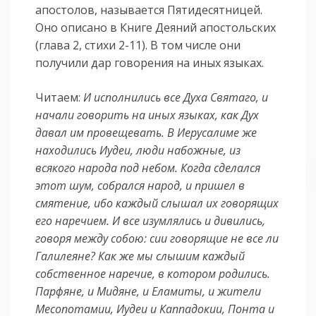
апостолов, называется Пятидесятницей.
Оно описано в Книге Деяний апостольских
(глава 2, стихи 2-11). В том числе они
получили дар говорения на иных языках.
Читаем:
И исполнились все Духа Святаго, и
начали говорить на иных языках, как Дух
давал им провещевать. В Иерусалиме же
находились Иудеи, люди набожные, из
всякого народа под небом. Когда сделался
этот шум, собрался народ, и пришел в
смятение, ибо каждый слышал их говорящих
его наречием. И все изумлялись и дивились,
говоря между собою: сии говорящие не все ли
Галилеяне? Как же мы слышим каждый
собственное наречие, в котором родились.
Парфяне, и Мидяне, и Еламиты, и жители
Месопотамии, Иудеи и Каппадокии, Понта и