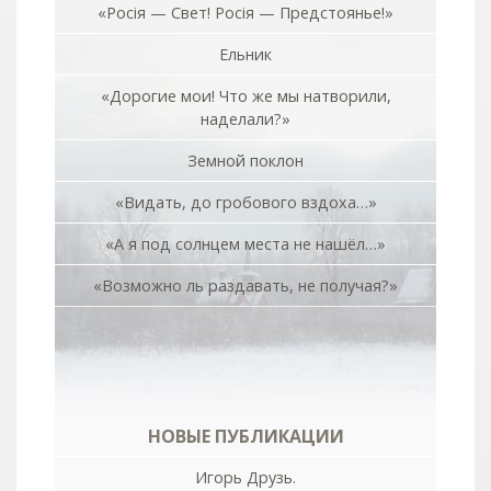
«Росiя — Свет! Росiя — Предстоянье!»
Ельник
«Дорогие мои! Что же мы натворили,
наделали?»
Земной поклон
«Видать, до гробового вздоха…»
«А я под солнцем места не нашёл…»
«Возможно ль раздавать, не получая?»
НОВЫЕ ПУБЛИКАЦИИ
Игорь Друзь.