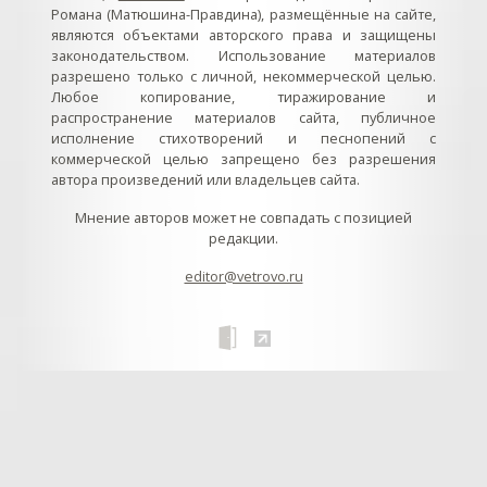
Романа (Матюшина-Правдина), размещённые на сайте,
являются объектами авторского права и защищены
законодательством. Использование материалов
разрешено только с личной, некоммерческой целью.
Любое копирование, тиражирование и
распространение материалов сайта, публичное
исполнение стихотворений и песнопений с
коммерческой целью запрещено без разрешения
автора произведений или владельцев сайта.
Мнение авторов может не совпадать с позицией
редакции.
editor@vetrovo.ru
// // //Ftakar - disabled. //
//
// // // // // // // // // // // // // //
//
// // // // // // // // // // // // // // // // Раздел «Песнопения».
Интерактивные кнопки и окна с видеозаписями. // Что
здесь? Три кнопки btn_ru (Rutube), btn_vk (VK), btn_yt