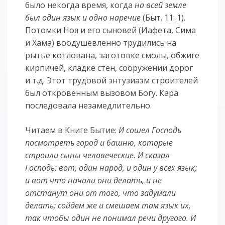
было некогда время, когда
на всей земле
был один язык и одно наречие
(Быт. 11: 1).
Потомки Ноя и его сыновей (Иафета, Сима
и Хама) воодушевленно трудились на
рытье котлована, заготовке смолы, обжиге
кирпичей, кладке стен, сооружении дорог
и т.д. Этот трудовой энтузиазм строителей
был откровенным вызовом Богу. Кара
последовала незамедлительно.
Читаем в Книге Бытие:
И сошел Господь
посмотреть город и башню, которые
строили сыны человеческие. И сказал
Господь: вот, один народ, и один у всех язык;
и вот что начали они делать, и не
отстанут они от того, что задумали
делать; сойдем же и смешаем там язык их,
так чтобы один не понимал речи другого. И