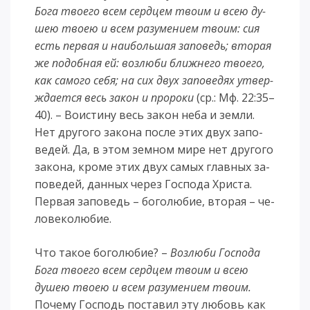
Бо­га тво­е­го всем серд­цем тво­им и всею ду­
шею тво­ею и всем ра­зу­ме­ни­ем тво­им: сия
есть пер­вая и наи­боль­шая за­по­ведь; вто­рая
же по­доб­ная ей: воз­лю­би ближ­не­го тво­е­го,
как са­мо­го се­бя; на сих двух за­по­ве­дях утвер­
жда­ет­ся весь за­кон и про­ро­ки
(ср.: Мф. 22:35–
40). – Во­ис­ти­ну весь за­кон не­ба и зем­ли.
Нет дру­го­го за­ко­на по­сле этих двух за­по­
ве­дей. Да, в этом зем­ном ми­ре нет дру­го­го
за­ко­на, кро­ме этих двух са­мых глав­ных за­
по­ве­дей, дан­ных че­рез Гос­по­да Хри­ста.
Пер­вая за­по­ведь – бо­го­лю­бие, вто­рая – че­
ло­ве­ко­лю­бие.
Что такое боголюбие? –
Возлюби Господа
Бога твоего всем сердцем твоим и всею
душею твоею и всем разумением твоим.
Почему Господь поставил эту любовь как