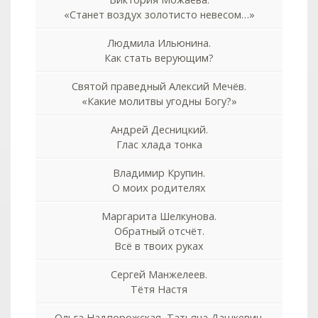
«Станет воздух золотисто невесом…»
Людмила Ильюнина.
Как стать верующим?
Святой праведный Алексий Мечёв.
«Какие молитвы угодны Богу?»
Андрей Десницкий.
Глас хлада тонка
Владимир Крупин.
О моих родителях
Маргарита Шелкунова.
Обратный отсчёт.
Всё в твоих руках
Сергей Манжелеев.
Тётя Настя
Ольга Надпорожская, Татьяна Дашкевич.