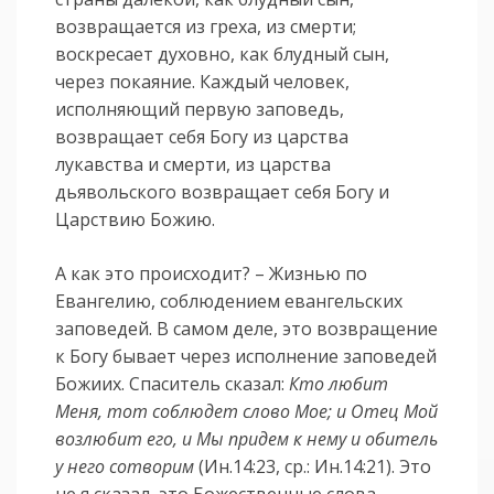
возвращается из греха, из смерти;
воскресает духовно, как блудный сын,
через покаяние. Каждый человек,
исполняющий первую заповедь,
возвращает себя Богу из царства
лукавства и смерти, из царства
дьявольского возвращает себя Богу и
Царствию Божию.
А как это происходит? – Жизнью по
Евангелию, соблюдением евангельских
заповедей. В самом деле, это возвращение
к Богу бывает через исполнение заповедей
Божиих. Спаситель сказал:
Кто любит
Меня, тот соблюдет слово Мое; и Отец Мой
возлюбит его, и Мы придем к нему и обитель
у него сотворим
(Ин.14:23, ср.: Ин.14:21). Это
не я сказал, это Божественные слова