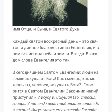
имя От­ца, и Сы­на, и Свя­то­го Ду­ха!
Каж­дый свя­той вос­крес­ный день – это свя­
тое и див­ное бла­го­ве­стие из Еван­ге­лия, и в
нем вся ис­ти­на не­ба и зем­ли. Все­гда. В каж­
дом сло­ве Еван­ге­лия это так.
В се­го­дняш­нем Свя­том Еван­ге­лии: лю­ди на
зем­ле ис­ку­ша­ют Бо­га! Как сме­ешь, как мо­
жешь ты, че­ло­век, ис­ку­шать Бо­га?.. Го­во­
рит­ся в Свя­том Еван­ге­лии: За­кон­ник не­кий
при­сту­пил к Иису­су и,
ис­ку­шая Его, спро­сил,
го­во­ря: Учи­тель! ка­кая наи­боль­шая за­по­ведь
в за­ко­не? Иисус ска­зал ему: воз­лю­би Гос­по­да