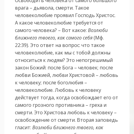
Освободить человека от самого большого
врага – дьявола, смерти. Такое
человеколюбие проявил Господь Христос.
А какое человеколюбие требуется от
самого человека? – Вот какое:
Возлюби
ближнего твоего, как самого себя
(Мф.
22:39). Это ответ на вопрос: что такое
человеколюбие, как мы с тобой должны
относиться к людям? Это непогрешимый
закон Божий: после Бога – человек; после
любви Божией, любви Христовой – любовь
к человеку; после боголюбия –
человеколюбие. Любовь к человеку
действует тогда, когда освобождает его от
самого грозного противника – греха и
смерти. Это Христова любовь к человеку –
освобождение от смерти. Вторая заповедь
гласит:
Возлюби ближнего твоего, как