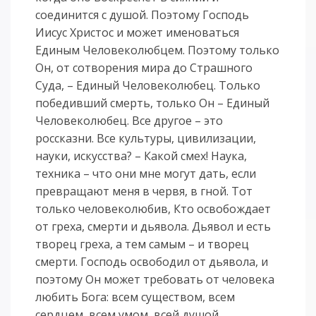
соединится с душой. Поэтому Господь
Иисус Христос и может именоваться
Единым Человеколюбцем. Поэтому только
Он, от сотворения мира до Страшного
Суда, – Единый Человеколюбец. Только
победивший смерть, только Он – Единый
Человеколюбец. Все другое – это
россказни. Все культуры, цивилизации,
науки, искусства? – Какой смех! Наука,
техника – что они мне могут дать, если
превращают меня в червя, в гной. Тот
только человеколюбив, Кто освобождает
от греха, смерти и дьявола. Дьявол и есть
творец греха, а тем самым – и творец
смерти. Господь освободил от дьявола, и
поэтому Он может требовать от человека
любить Бога: всем существом, всем
сердцем, всем умом, всей душой…