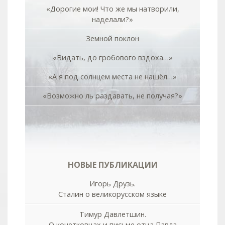
«Дорогие мои! Что же мы натворили,
наделали?»
Земной поклон
«Видать, до гробового вздоха…»
«А я под солнцем места не нашёл…»
«Возможно ль раздавать, не получая?»
НОВЫЕ ПУБЛИКАЦИИ
Игорь Друзь.
Сталин о великорусском языке
Тимур Давлетшин.
О кочетковцах и письме отца Павла