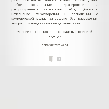
Любое копирование, тиражирование и
распространение материалов сайта, публичное
исполнение стихотворений и песнопений с
коммерческой целью запрещено без разрешения
автора произведений или владельцев сайта.
Мнение авторов может не совпадать с позицией
редакции.
editor@vetrovo.ru
// // //Ftakar - disabled. //
//
// // // // // // // // // // // // // //
//
// // // // // // // // // // // // // // // // Раздел «Песнопения».
Интерактивные кнопки и окна с видеозаписями. // Что
здесь? Три кнопки btn_ru (Rutube), btn_vk (VK), btn_yt
(Youtube). // Нажатие на кнопку // 1) делает её заметной
классом .btn_visible. // 2) пригашает другие кнопки
классом .btn_muted. // 3) открывает нужное окно с