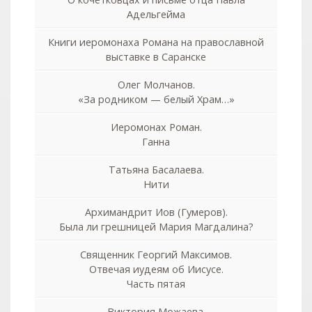
Адельгейма
Книги иеромонаха Романа на православной
выставке в Саранске
Олег Молчанов.
«За родником — белый Храм…»
Иеромонах Роман.
Ганна
Татьяна Басалаева.
Нити
Архимандрит Иов (Гумеров).
Была ли грешницей Мария Магдалина?
Священник Георгий Максимов.
Отвечая иудеям об Иисусе.
Часть пятая
Виктория Можаева.