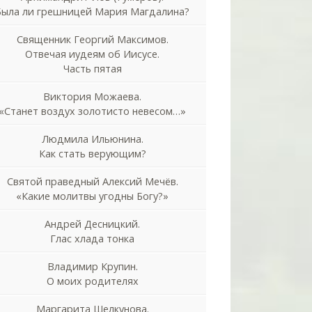
Была ли грешницей Мария Магдалина?
Священник Георгий Максимов.
Отвечая иудеям об Иисусе.
Часть пятая
Виктория Можаева.
«Станет воздух золотисто невесом…»
Людмила Ильюнина.
Как стать верующим?
Святой праведный Алексий Мечёв.
«Какие молитвы угодны Богу?»
Андрей Десницкий.
Глас хлада тонка
Владимир Крупин.
О моих родителях
Маргарита Шелкунова.