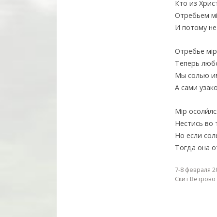
Кто из Хрис
Отребьем мi
И потому не
Отребье мiр
Теперь любо
Мы солью и
А сами узак
Мiр осоли́л
Нестись во 
Но если сол
Тогда она о
7-8 февраля 2
Cкит Ветрово