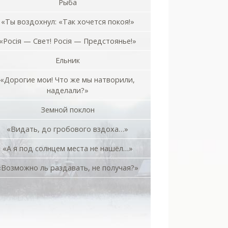
Рыба
«Ты воздохнул: «Так хочется покоя!»
«Росiя — Свет! Росiя — Предстоянье!»
Ельник
«Дорогие мои! Что же мы натворили,
наделали?»
Земной поклон
«Видать, до гробового вздоха…»
«А я под солнцем места не нашёл…»
«Возможно ль раздавать, не получая?»