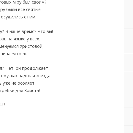
товых мiру был своим?
ру были все святые
 осудились с ним.
у? В наше время? Что вы!
вь на языке у всех.
менуемся Христовой,
ониваем грех.
ся? Нет, он продолжает
тьму, как падшая звезда.
ь уже не осоляет,
требье для Христа!
021