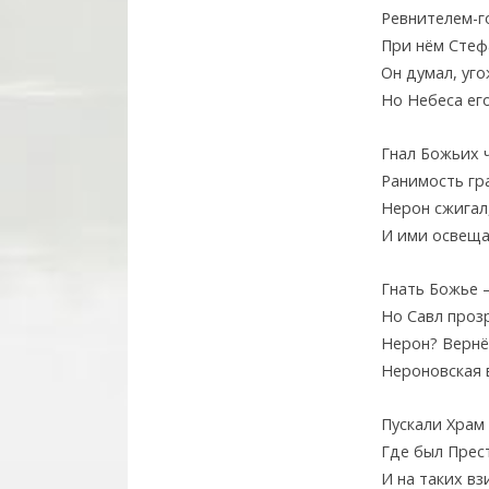
Ревнителем-г
При нём Стеф
Он думал, уг
Но Небеса его
Гнал Божьих 
Ранимость гр
Нерон сжигал,
И ими освеща
Гнать Божье 
Но Савл прозр
Нерон? Вернё
Нероновская в
Пускали Храм 
Где был Прест
И на таких вз