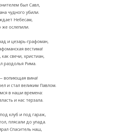
онителем был Савл,
ана чудного убили.
ождает Небесам,
 же ослепили.
чад и цезарь-графоман,
афоманская вестима!
 как свечи, христиан,
л раздолья Рима.
— вопиющая вина!
ел и стал великим Павлом.
мся в наши времена:
ласть и нас терзала.
под клуб и под гараж,
ол, плясали до упада.
ирал Спаситель наш,