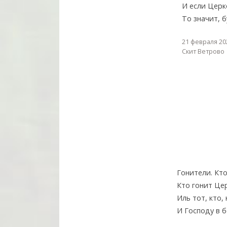
И если Церк
То значит, б
21 февраля 20
Скит Ветрово
Гонители. Кт
Кто гонит Цер
Иль тот, кто,
И Господу в 