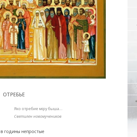
ОТРЕБЬЕ
Яко отребие мiру быша…
Светилен новомучеников
, в годины непростые