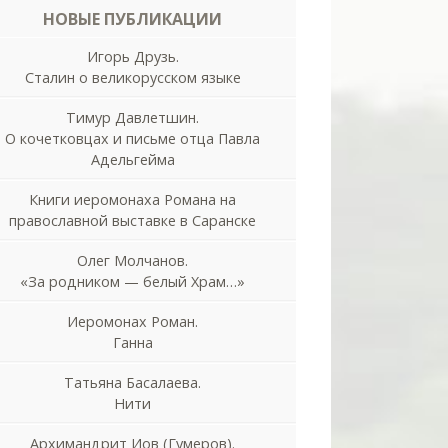
НОВЫЕ ПУБЛИКАЦИИ
Игорь Друзь.
Сталин о великорусском языке
Тимур Давлетшин.
О кочетковцах и письме отца Павла
Адельгейма
Книги иеромонаха Романа на
православной выставке в Саранске
Олег Молчанов.
«За родником — белый Храм…»
Иеромонах Роман.
Ганна
Татьяна Басалаева.
Нити
Архимандрит Иов (Гумеров).