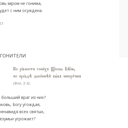
овь мiром не гонима,
удет с ним осуждена.
21
ГОНИТЕЛИ
По рeвности гони1хъ ЦRковь Б9ію,
по прaвдэ зак0ннэй бhвъ непор0ченъ
(Флп. 3: 6)
.
о больший враг из них?
ковь, Богу угождая,
 ненавидя всех святых,
безумьи угрожает?