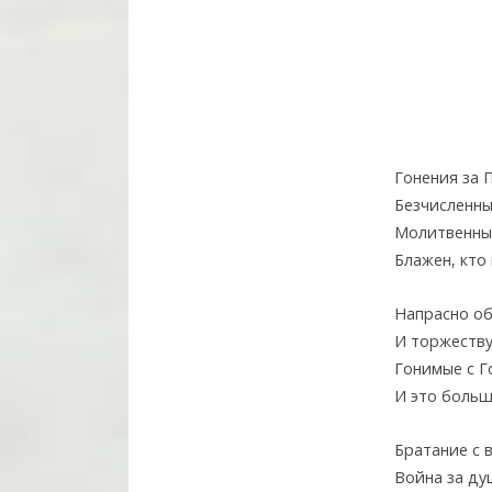
Гонения за 
Безчисленны
Молитвенны
Блажен, кто
Напрасно об
И торжеству
Гонимые с Г
И это больш
Братание с 
Война за ду