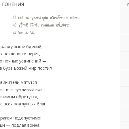
ГОНЕНИЯ
И# вси1 же хотsщіи бlгочcтнw жи1ти
њ хrтЁ ї}сэ, гони1ми бyдутъ
(2 Тим. 3: 12)
.
Правду выше бдений,
х поклонов и вериг,
х ночных уединений —
 в буре Божий мир постиг!
винители мятутся
ет всеглумливый враг:
онимым обретутся,
е всех подлунных благ.
врагом недопустимо:
ши — подлая война.