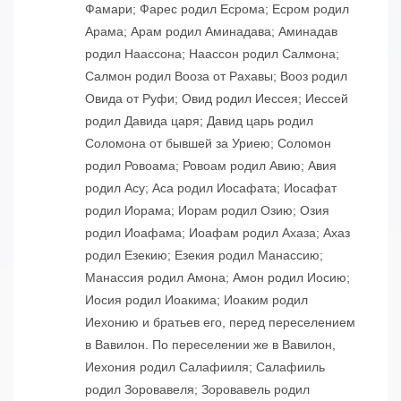
Фамари; Фарес родил Есрома; Есром родил
Арама; Арам родил Аминадава; Аминадав
родил Наассона; Наассон родил Салмона;
Салмон родил Вооза от Рахавы; Вооз родил
Овида от Руфи; Овид родил Иессея; Иессей
родил Давида царя; Давид царь родил
Соломона от бывшей за Уриею; Соломон
родил Ровоама; Ровоам родил Авию; Авия
родил Асу; Аса родил Иосафата; Иосафат
родил Иорама; Иорам родил Озию; Озия
родил Иоафама; Иоафам родил Ахаза; Ахаз
родил Езекию; Езекия родил Манассию;
Манассия родил Амона; Амон родил Иосию;
Иосия родил Иоакима; Иоаким родил
Иехонию и братьев его, перед переселением
в Вавилон. По переселении же в Вавилон,
Иехония родил Салафииля; Салафииль
родил Зоровавеля; Зоровавель родил