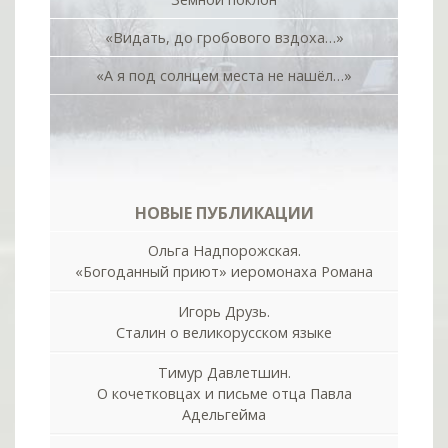
«Видать, до гробового вздоха…»
«А я под солнцем места не нашёл…»
НОВЫЕ ПУБЛИКАЦИИ
Ольга Надпорожская.
«Богоданный приют» иеромонаха Романа
Игорь Друзь.
Сталин о великорусском языке
Тимур Давлетшин.
О кочетковцах и письме отца Павла
Адельгейма