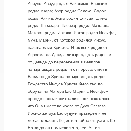
Авиуда; Авиуд родил Елиакима; Елиаким
родил Азора; Азор родил Садока; Садок
родил Ахима; Ахим родил Елиуда; Елиуд
родил Елеазара; Елеазар родил Матфана;
Матфан родил Иакова; Иаков родил Иосифа,
мужа Марии, от Которой родился Иисус,
называемый Христос. Итак всех родов от
Авраама до Давида четырнадцать родов; и
от Давида до переселения в Вавилон
четырнадцать родов; и от переселения в
Вавилон до Христа четырнадцать родов.
Рождество Иисуса Христа было так: по
обручении Матери Его Марии с Иосифом,
прежде нежели сочетались они, оказалось,
что Она имеет во чреве от Духа Святаго.
Иосиф же муж Ее, будучи праведен и не
желая огласить Ее, хотел тайно отпустить Ее.
Но когда он помыслил это,- се, Ангел