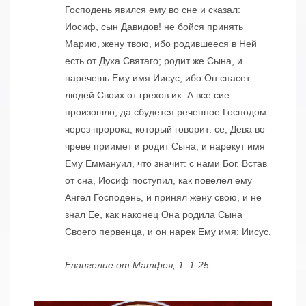
Господень явился ему во сне и сказал:
Иосиф, сын Давидов! не бойся принять
Марию, жену твою, ибо родившееся в Ней
есть от Духа Святаго; родит же Сына, и
наречешь Ему имя Иисус, ибо Он спасет
людей Своих от грехов их. А все сие
произошло, да сбудется реченное Господом
через пророка, который говорит: се, Дева во
чреве приимет и родит Сына, и нарекут имя
Ему Еммануил, что значит: с нами Бог. Встав
от сна, Иосиф поступил, как повелел ему
Ангел Господень, и принял жену свою, и не
знал Ее, как наконец Она родила Сына
Своего первенца, и он нарек Ему имя: Иисус.
Евангелие от Матфея, 1: 1-25