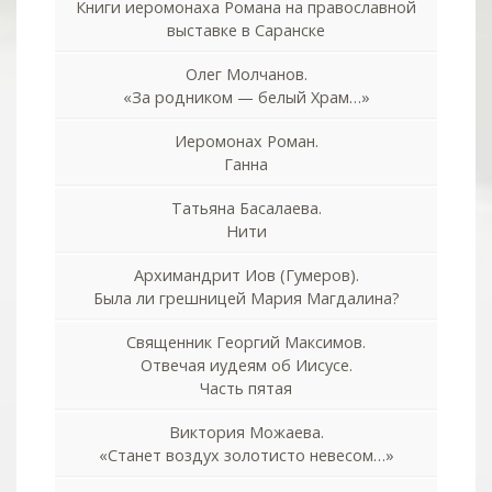
Книги иеромонаха Романа на православной
выставке в Саранске
Олег Молчанов.
«За родником — белый Храм…»
Иеромонах Роман.
Ганна
Татьяна Басалаева.
Нити
Архимандрит Иов (Гумеров).
Была ли грешницей Мария Магдалина?
Священник Георгий Максимов.
Отвечая иудеям об Иисусе.
Часть пятая
Виктория Можаева.
«Станет воздух золотисто невесом…»