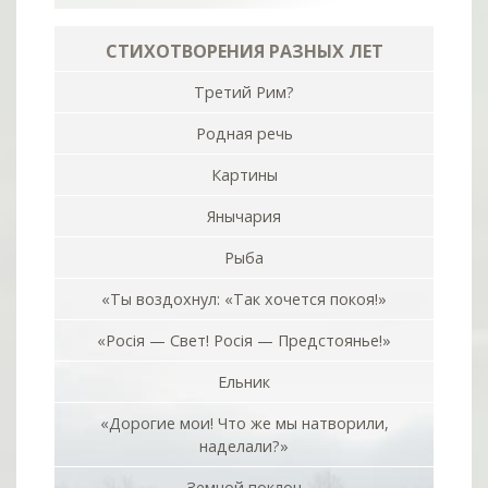
СТИХОТВОРЕНИЯ РАЗНЫХ ЛЕТ
Третий Рим?
Родная речь
Картины
Янычария
Рыба
«Ты воздохнул: «Так хочется покоя!»
«Росiя — Свет! Росiя — Предстоянье!»
Ельник
«Дорогие мои! Что же мы натворили,
наделали?»
Земной поклон