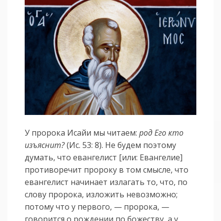
У пророка Исайи мы читаем:
род Его кто
изъяснит?
(Ис. 53: 8). Не будем поэтому
думать, что евангелист [или: Евангелие]
противоречит пророку в том смысле, что
евангелист начинает излагать то, что, по
слову пророка, изложить невозможно;
потому что у первого, — пророка, —
говорится о рождении по божеству, а у