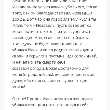
вечери. Вороны питали Илию на горе:
Иезавель же устремлялась убить его, после
того, как он благодействовал, низведши
дождь. Вот что она говорила ему: «Если ты
Илия, то я – Иезавель; пусть сотворят со
мною боги (что хотят), и пусть увеличат
возмездие мне, если завтра в сей же час
твоя душа не будет умерщвлена». И
убоялся Илия, и ушел ради спасения души
своей, и скрылся в пустыне, идя сорок дней,
и начал искать смерти себе,
сказав:»Господи, Боже! Достаточно для
меня (страданий сих): возьми от меня мою
душу, ибо я нисколько не лучше отцев
моих»!
О горе! Пророк Илия испугался женщины;
убоялся женщины тот, кто носил в себе