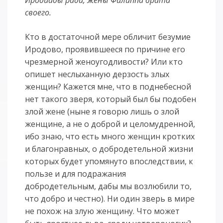
Иродиады ради, жены Филиппа брата
своего.
Кто в достаточной мере обличит безумие
Иродово, проявившееся по причине его
чрезмерной женоугодливости? Или кто
опишет неслыханную дерзость злых
женщин? Кажется мне, что в поднебесной
нет такого зверя, который был бы подобен
злой жене (ныне я говорю лишь о злой
женщине, а не о доброй и целомудренной,
ибо знаю, что есть много женщин кротких
и благонравных, о добродетельной жизни
которых будет упомянуто впоследствии, к
пользе и для подражания
добродетельным, дабы мы возлюбили то,
что добро и честно). Ни один зверь в мире
не похож на злую женщину. Что может