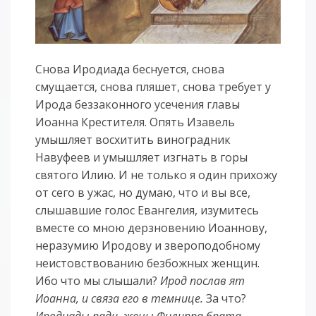
Снова Иродиада беснуется, снова
смущается, снова пляшет, снова требует у
Ирода беззаконного усечения главы
Иоанна Крестителя. Опять Изавель
умышляет восхитить виноградник
Навуфеев и умышляет изгнать в горы
святого Илию. И не только я один прихожу
от сего в ужас, но думаю, что и вы все,
слышавшие голос Евангелия, изумитесь
вместе со мною дерзновению Иоаннову,
неразумию Иродову и звероподобному
неистовствованию безбожных женщин.
Ибо что мы слышали?
Ирод послав ят
Иоанна, и связа его в темнице.
За что?