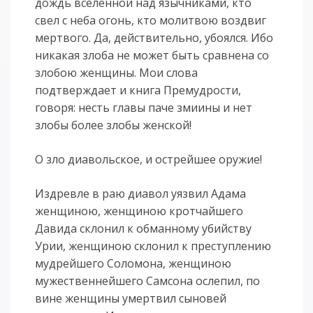
дождь вселенной над язычниками, кто
свел с неба огонь, кто молитвою воздвиг
мертвого. Да, действительно, убоялся. Ибо
никакая злоба не может быть сравнена со
злобою женщины. Мои слова
подтверждает и книга Премудрости,
говоря: несть главы паче змиины и нет
злобы более злобы женской!
О зло диавольское, и острейшее оружие!
Издревле в раю диавол уязвил Адама
женщиною, женщиною кротчайшего
Давида склонил к обманному убийству
Урии, женщиною склонил к преступлению
мудрейшего Соломона, женщиною
мужественнейшего Самсона ослепил, по
вине женщины умертвил сыновей