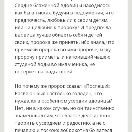
Сердце блаженной вдовицы находилось
как бы в тисках, будучи в недоумении, что
предпочесть, любовь ли к своим детям,
или нищелюбие к пророку? И предпочла
вдовица лучше обидеть себя и детей
своих, пророка же принять, ибо знала, что
приемляй пророка во имя пророче, мзду
пророчу прииметъ; и напоивший чашею
студеной воды во имя ученика, не
потеряет награды своей.
Но почему же пророк сказал: «Поспеши!»
Разве он был настолько голоден, что
нуждался в особенном усердии вдовицы?
Нет, ни в каком случае, но он таинственно
знаменовал сим, что благое дело должно
творить с усердием и радостию, а не с
печалию и тоскою: доброхотна бо дателя