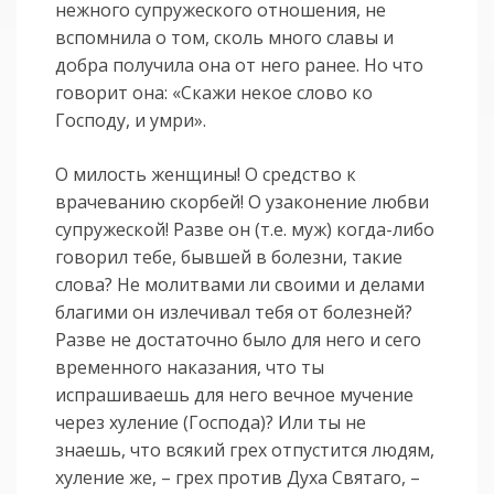
нежного супружеского отношения, не
вспомнила о том, сколь много славы и
добра получила она от него ранее. Но что
говорит она: «Скажи некое слово ко
Господу, и умри».
О милость женщины! О средство к
врачеванию скорбей! О узаконение любви
супружеской! Разве он (т.е. муж) когда-либо
говорил тебе, бывшей в болезни, такие
слова? Не молитвами ли своими и делами
благими он излечивал тебя от болезней?
Разве не достаточно было для него и сего
временного наказания, что ты
испрашиваешь для него вечное мучение
через хуление (Господа)? Или ты не
знаешь, что всякий грех отпустится людям,
хуление же, – грех против Духа Святаго, –