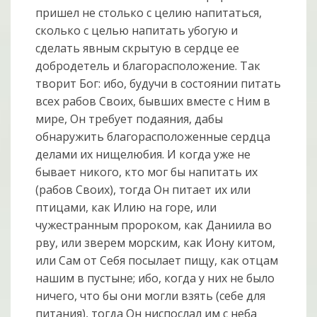
пришел не столько с целию напитаться,
сколько с целью напитать убогую и
сделать явным скрытую в сердце ее
добродетель и благорасположение. Так
творит Бог: ибо, будучи в состоянии питать
всех рабов Своих, бывших вместе с Ним в
мире, Он требует подаяния, дабы
обнаружить благорасположенные сердца
делами их нищелюбия. И когда уже не
бывает никого, кто мог бы напитать их
(рабов Своих), тогда Он питает их или
птицами, как Илию на горе, или
чужестранным пророком, как Даниила во
рву, или зверем морским, как Иону китом,
или Сам от Себя посылает пищу, как отцам
нашим в пустыне; ибо, когда у них не было
ничего, что бы они могли взять (себе для
питания), тогда Он ниспослал им с неба