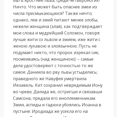
быть яростнее льва, среди четвероногих?
Ничто. Что может быть опаснее змеи из
числа пресмыкающихся? Также ничто;
однако, лев и змий питают менее злобы,
нежели женщина (злая), как подтверждает
мои слова и мудрейший Соломон, говоря:
лучше жити со львом и змием, иже жити с
женою лукавою и злоязычною. Пусть не
подумает никто, что пророк изрекал сие,
посмеиваясь (над женщиною): – самые
дела удостоверяют с точностью то же
самое: Даниила во рву львы устыдились;
праведного же Навуфея умертвила
Иезавель. Кит сохранил невредимым Иону
во чреве; Далида же, остригши и связавши
Самсона, предала его иноплеменникам.
Змии, аспиды и гадюки убоялись Иоанна в
пустыне: Иродиада же усекла его на