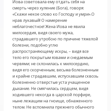
Иова советовала ему отдать себя на
смерть через хуление (Бога), говоря:
«Скажи некое слово ко Господу и умри».О
нрав лукавый! О намерение
неблагочестное! Жена Иова не явила
милосердия, видя своего мужа,
страдавшего утробою по причине тяжелой
болезни, подобно углю
распространяющему искры, – видя все
тело его покрытым язвами и снедаемым
червями; не склонилась к милосердию,
видя его скорченным, весьма болезненным
и крайне страдавшим, испускавшим сквозь
болезненно отверстые уста учащенное
дыхание. Не смягчилась сердцем, видя
ходившего некогда в царской порфире,
ныне лежащим на гноище, обнаженного
телом. Не вспомнила прежнего обычного