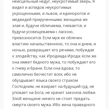
неисцельный недуг, неукротимый зверь. Я
видел и аспидов неукротимых
укрощенными, и львов, и единорогов и
медведей прирученными; женщина же
злая и, будучи обличаема, гневается, и
будучи усовещеваема с ласкою,
превозносится. Если муж ее облечен
властию начальственною, то она и днем, и
ночью, развращает его речами, побуждая
к злодейству, как Иродиада Ирода; если же
она имеет бедного мужа, то побуждает его
к гневу и брани. Если она вдова, то
самолично бесчестит всех; ибо не
обуздывает языка своего страхом
Господним, не взирает на будущий суд, не
уповает на Бога, не хранит законов любви.
Злой женщине ничего не стоит предать
смерти своего мужа. Ибо жена праведного