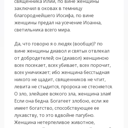
священника Илии, по вине женщины
заключил в оковах в темницу
благороднейшего Иосифа, по вине
женщины предал на усечение Иоанна,
светильника всего мира.
Да, что говорю я о людях (вообще)? по
вине женщины диавол и святых отвлекал
от добродетелей; он (диавол) женщиною
всех посекает, всех убивает, всех порочит,
всех уничижает; ибо женщина бесстыдная
никого не щадит, священников не чтит,
левита не стыдится, пророка не стесняется.
О зло, злейшее всякого зла, женщина злая!
Если она бедна. Богатеет злобою, если же
имеет богатство, способствующее ее
лукавству, то это вдвойне пагубно.
Женщина нетерпеливое животное,