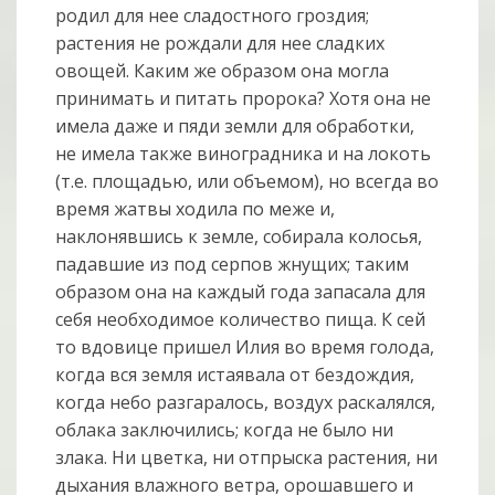
родил для нее сладостного гроздия;
растения не рождали для нее сладких
овощей. Каким же образом она могла
принимать и питать пророка? Хотя она не
имела даже и пяди земли для обработки,
не имела также виноградника и на локоть
(т.е. площадью, или объемом), но всегда во
время жатвы ходила по меже и,
наклонявшись к земле, собирала колосья,
падавшие из под серпов жнущих; таким
образом она на каждый года запасала для
себя необходимое количество пища. К сей
то вдовице пришел Илия во время голода,
когда вся земля истаявала от бездождия,
когда небо разгаралось, воздух раскалялся,
облака заключились; когда не было ни
злака. Ни цветка, ни отпрыска растения, ни
дыхания влажного ветра, орошавшего и