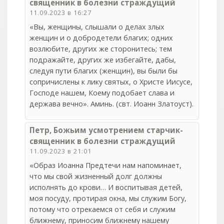
священник в болезни страждущий
11.09.2023 в 16:27
«Вы, женщины, слышали о делах злых
женщин и о добродетели благих; одних
возлюбите, других же сторонитесь; тем
подражайте, других же избегайте, дабы,
следуя пути благих (женщин), вы были бы
сопричислены к лику святых, о Христе Иисусе,
Господе нашем, Коему подобает слава и
держава вечно». Аминь. (свт. Иоанн Златоуст).
Петр, Божьим усмотрением старчик-
священник в болезни страждущий
11.09.2023 в 21:01
«Образ Иоанна Предтечи нам напоминает,
что мы свой жизненный долг должны
исполнять до крови… И воспитывая детей,
моя посуду, протирая окна, мы служим Богу,
потому что отрекаемся от себя и служим
ближнему, приносим ближнему нашему