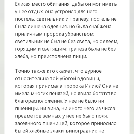
Елисея место обитания, дабы он мог иметь
у нее отдых; она устроила для него
постель, светильник и трапезу; постель не
была лишена одеяния, но была снабжена
приличным пророка убранством;
светильник не был не без света, но с елеем,
горящим и светящим; трапеза была не без
хлеба, но преисполнена пищи.
Точно также кто скажет, что дурное
относительно той убогой вдовицы,
которая принимала пророка Илию? Она не
имела многих пенязей, но явила богатство
благорасположения. У нее не было ни
пшеницы, ни вина, ни иного чего из числа
предметов земных; у нее не было поля,
засеянного пшеницей, которое приносило
бы ей хлебные злаки; виноградник не