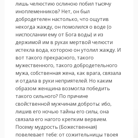
лишь челюстию ослиною побил тысячу
иноплеменников? Нет, он был
добродетелен настолько, что ощутив
некогда жажду, он помолился о воде (о
ниспослании ему от Бога воды) и из
держимой им в руках мертвой челюсти
истекла вода, которою он утолил жажду. И
вот такого прекрасного, такого
мужественного, такого добродетельного
мужа, собственная жена, как врага, связала
и отдала в руки неприятелей. Но каким
образом женщина возмогла победить
такого сильного? По причине
свойственной мужчинам доброты: ибо,
лишив его ночью тайны его силы, она
связала его нагого крепким вервием.
Посему мудрость (Божественная)
повелевает тебе: от сожительницы твоея