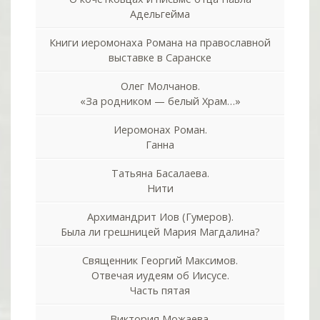
Адельгейма
Книги иеромонаха Романа на православной
выставке в Саранске
Олег Молчанов.
«За родником — белый Храм…»
Иеромонах Роман.
Ганна
Татьяна Басалаева.
Нити
Архимандрит Иов (Гумеров).
Была ли грешницей Мария Магдалина?
Священник Георгий Максимов.
Отвечая иудеям об Иисусе.
Часть пятая
Виктория Можаева.