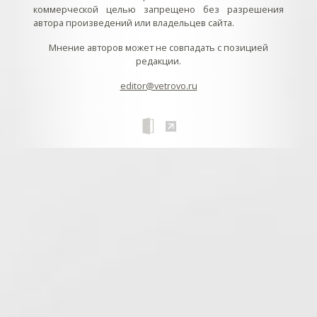
коммерческой целью запрещено без разрешения
автора произведений или владельцев сайта.
Мнение авторов может не совпадать с позицией
редакции.
editor@vetrovo.ru
// // //Ftakar - disabled. //
//
// // // // // // // // // // // // // //
//
// // // // // // // // // // // // // // // // Раздел «Песнопения».
Интерактивные кнопки и окна с видеозаписями. // Что
здесь? Три кнопки btn_ru (Rutube), btn_vk (VK), btn_yt
(Youtube). // Нажатие на кнопку // 1) делает её заметной
классом .btn_visible. // 2) пригашает другие кнопки
классом .btn_muted. // 3) открывает нужное окно с
видеозаписью удалив .v_hiden и добавив .v_visible. // 4)
закрывает ненужное окно, удалив .v_visible и добавив
.v_hidden. //
// // В продолжение работы с