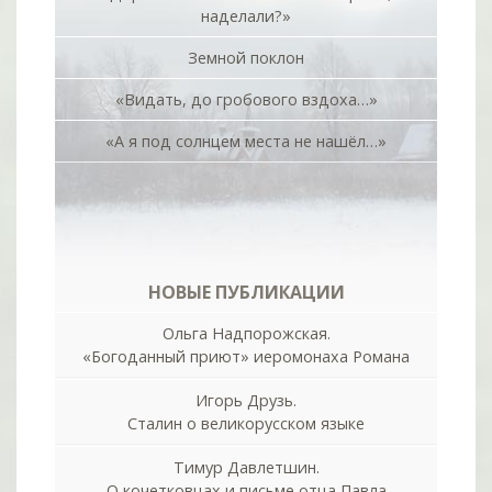
наделали?»
Земной поклон
«Видать, до гробового вздоха…»
«А я под солнцем места не нашёл…»
НОВЫЕ ПУБЛИКАЦИИ
Ольга Надпорожская.
«Богоданный приют» иеромонаха Романа
Игорь Друзь.
Сталин о великорусском языке
Тимур Давлетшин.
О кочетковцах и письме отца Павла