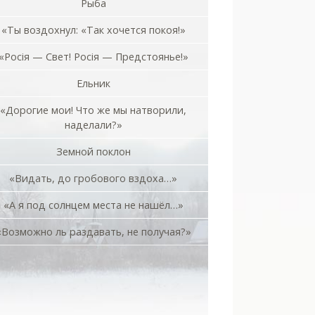
Рыба
«Ты воздохнул: «Так хочется покоя!»
«Росiя — Свет! Росiя — Предстоянье!»
Ельник
«Дорогие мои! Что же мы натворили,
наделали?»
Земной поклон
«Видать, до гробового вздоха…»
«А я под солнцем места не нашёл…»
«Возможно ль раздавать, не получая?»