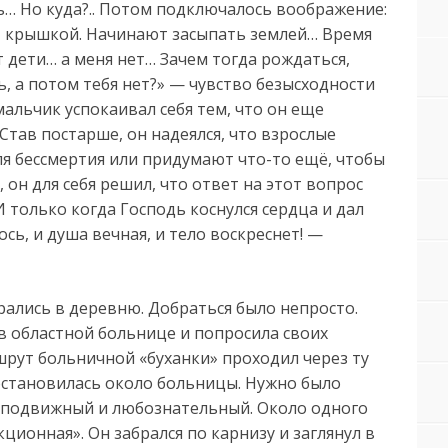
ь… Но куда?.. Потом подключалось воображение:
ют крышкой. Начинают засыпать землей… Время
т дети… а меня нет… Зачем тогда рождаться,
, а потом тебя нет?» — чувство безысходности
мальчик успокаивал себя тем, что он еще
Став постарше, он надеялся, что взрослые
ля бессмертия или придумают что-то ещё, чтобы
 он для себя решил, что ответ на этот вопрос
И только когда Господь коснулся сердца и дал
лось, и душа вечная, и тело воскреснет! —
рались в деревню. Добраться было непросто.
в областной больнице и попросила своих
шрут больничной «буханки» проходил через ту
остановилась около больницы. Нужно было
л подвижный и любознательный. Около одного
ционная». Он забрался по карнизу и заглянул в