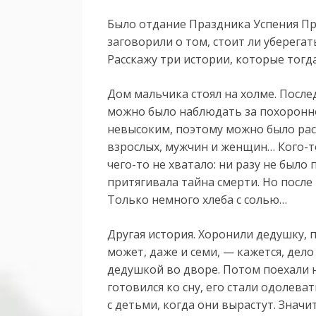
Было отдание Праздника Успения Пр
заговорили о том, стоит ли уберегат
Расскажу три истории, которые тогд
Дом мальчика стоял на холме. После
можно было наблюдать за похоронно
невысоким, поэтому можно было расс
взрослых, мужчин и женщин… Кого-то
чего-то не хватало: ни разу не был
притягивала тайна смерти. Но после 
Только немного хлеба с солью…
Другая история. Хоронили дедушку, п
может, даже и семи, — кажется, дел
дедушкой во дворе. Потом поехали 
готовился ко сну, его стали одолеват
с детьми, когда они вырастут. Значит