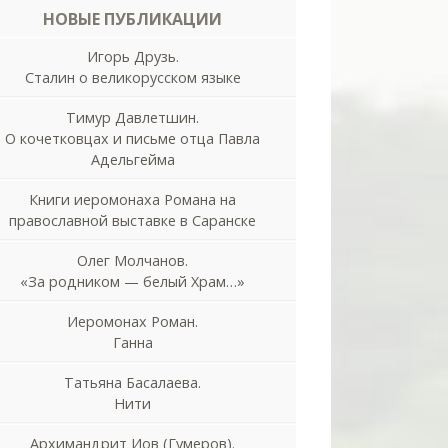
НОВЫЕ ПУБЛИКАЦИИ
Игорь Друзь.
Сталин о великорусском языке
Тимур Давлетшин.
О кочетковцах и письме отца Павла
Адельгейма
Книги иеромонаха Романа на
православной выставке в Саранске
Олег Молчанов.
«За родником — белый Храм…»
Иеромонах Роман.
Ганна
Татьяна Басалаева.
Нити
Архимандрит Иов (Гумеров).