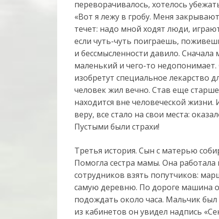
переворачивалось, хотелось убежат
«Вот я лежу в гробу. Меня закрыва
течет: надо мной ходят люди, играю
если чуть-чуть поиграешь, поживешь
и бессмысленности давило. Сначала 
маленький и чего-то недопонимает. 
изобретут специальное лекарство д
человек жил вечно. Став еще старше,
находится вне человеческой жизни. 
веру, все стало на свои места: оказа
Пустыми были страхи!
Третья история. Сын с матерью соби
Помогла сестра мамы. Она работала 
сотрудников взять попутчиков: мар
самую деревню. По дороге машина 
подождать около часа. Мальчик бы
из кабинетов он увидел надпись «Сек