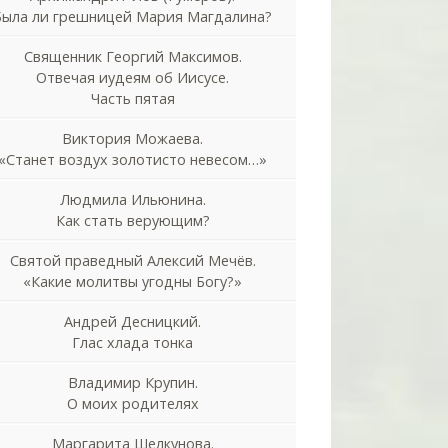
Была ли грешницей Мария Магдалина?
Священник Георгий Максимов.
Отвечая иудеям об Иисусе.
Часть пятая
Виктория Можаева.
«Станет воздух золотисто невесом…»
Людмила Ильюнина.
Как стать верующим?
Святой праведный Алексий Мечёв.
«Какие молитвы угодны Богу?»
Андрей Десницкий.
Глас хлада тонка
Владимир Крупин.
О моих родителях
Маргарита Шелкунова.