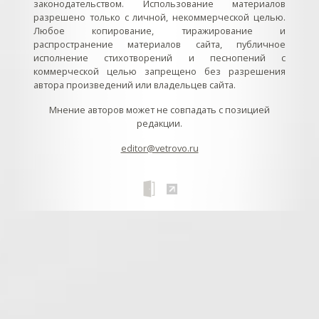
законодательством. Использование материалов
разрешено только с личной, некоммерческой целью.
Любое копирование, тиражирование и
распространение материалов сайта, публичное
исполнение стихотворений и песнопений с
коммерческой целью запрещено без разрешения
автора произведений или владельцев сайта.
Мнение авторов может не совпадать с позицией
редакции.
editor@vetrovo.ru
// // //Ftakar - disabled. //
//
// // // // // // // // // // // // // //
//
// // // // // // // // // // // // // // // // Раздел «Песнопения».
Интерактивные кнопки и окна с видеозаписями. // Что
здесь? Три кнопки btn_ru (Rutube), btn_vk (VK), btn_yt
(Youtube). // Нажатие на кнопку // 1) делает её заметной
классом .btn_visible. // 2) пригашает другие кнопки