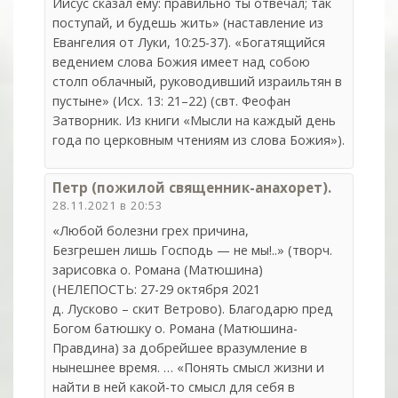
Иисус сказал ему: правильно ты отвечал; так
поступай, и будешь жить» (наставление из
Евангелия от Луки, 10:25-37). «Богатящийся
ведением слова Божия имеет над собою
столп облачный, руководивший израильтян в
пустыне» (Исх. 13: 21–22) (свт. Феофан
Затворник. Из книги «Мысли на каждый день
года по церковным чтениям из слова Божия»).
Петр (пожилой священник-анахорет).
28.11.2021 в 20:53
«Любой болезни грех причина,
Безгрешен лишь Господь — не мы!..» (творч.
зарисовка о. Романа (Матюшина)
(НЕЛЕПОСТЬ: 27-29 октября 2021
д. Лусково – скит Ветрово). Благодарю пред
Богом батюшку о. Романа (Матюшина-
Правдина) за добрейшее вразумление в
нынешнее время. … «Понять смысл жизни и
найти в ней какой-то смысл для себя в