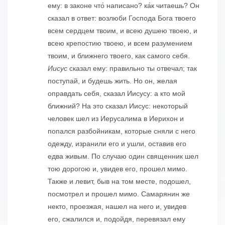
ему: в законе что́ написано? ка́к читаешь? Он
сказал в ответ: возлюби Господа Бога твоего
всем сердцем твоим, и всею душею твоею, и
всею крепостию твоею, и всем разумением
твоим, и ближнего твоего, как самого себя.
Иисус
сказал ему: правильно ты отвечал; так
поступай, и будешь жить. Но он, желая
оправдать себя, сказал Иисусу: а кто мой
ближний? На это сказал Иисус: некоторый
человек шел из Иерусалима в Иерихон и
попался разбойникам, которые сняли с него
одежду, изранили его и ушли, оставив его
едва живым. По случаю один священник шел
тою дорогою и, увидев его, прошел мимо.
Также и левит, быв на том месте, подошел,
посмотрел и прошел мимо. Самарянин же
некто, проезжая, нашел на него и, увидев
его, сжалился и, подойдя, перевязал ему