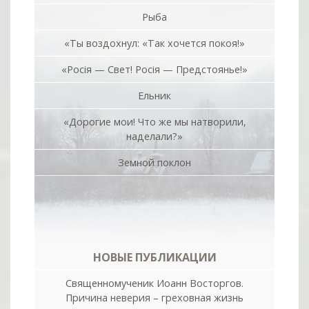
Рыба
«Ты воздохнул: «Так хочется покоя!»
«Росiя — Свет! Росiя — Предстоянье!»
Ельник
«Дорогие мои! Что же мы натворили,
наделали?»
Земной поклон
НОВЫЕ ПУБЛИКАЦИИ
Священномученик Иоанн Восторгов.
Причина неверия – греховная жизнь