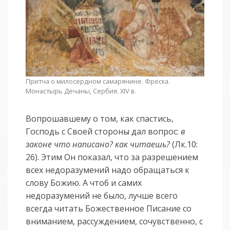
Притча о милосердном самарянине. Фреска.
Монастырь Дечаны, Сербия. XIV в.
Вопрошавшему о том, как спастись,
Господь с Своей стороны дал вопрос:
в
законе что написано? как читаешь?
(Лк.10:
26). Этим Он показал, что за разрешени­ем
всех недоразуме­ний надо обращаться к
слову Божию. А чтоб и самих
недоразумений не было, лучше всего
всегда читать Божественное Писание со
вниманием, рассуждением, сочувственно, с