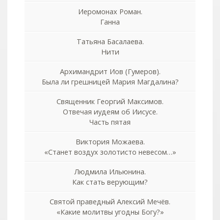
Иеромонах Роман.
Ганна
Татьяна Басалаева.
Нити
Архимандрит Иов (Гумеров).
Была ли грешницей Мария Магдалина?
Священник Георгий Максимов.
Отвечая иудеям об Иисусе.
Часть пятая
Виктория Можаева.
«Станет воздух золотисто невесом…»
Людмила Ильюнина.
Как стать верующим?
Святой праведный Алексий Мечёв.
«Какие молитвы угодны Богу?»