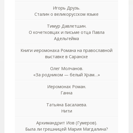
Игорь Друзь.
Сталин о великорусском языке
Тимур Давлетшин.
О кочетковцах и письме отца Павла
Адельгейма
Книги иеромонаха Романа на православной
выставке в Саранске
Олег Молчанов.
«За родником — белый Храм…»
Иеромонах Роман.
Ганна
Татьяна Басалаева.
Нити
Архимандрит Иов (Гумеров).
Была ли грешницей Мария Магдалина?