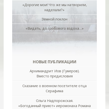
«Дорогие мои! Что же мы натворили,
наделали?»
Земной поклон
«Видать, до гробового вздоха…»
НОВЫЕ ПУБЛИКАЦИИ
Архимандрит Иов (Гумеров).
Вместо предисловия
Сказание о военном посетителе отца
Серафима
Ольга Надпорожская.
«Богоданный приют» иеромонаха Романа