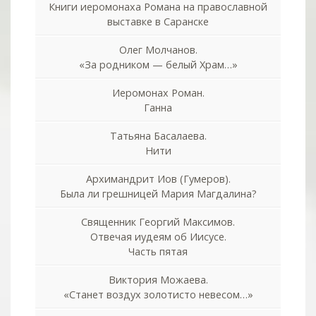
Книги иеромонаха Романа на православной
выставке в Саранске
Олег Молчанов.
«За родником — белый Храм…»
Иеромонах Роман.
Ганна
Татьяна Басалаева.
Нити
Архимандрит Иов (Гумеров).
Была ли грешницей Мария Магдалина?
Священник Георгий Максимов.
Отвечая иудеям об Иисусе.
Часть пятая
Виктория Можаева.
«Станет воздух золотисто невесом…»