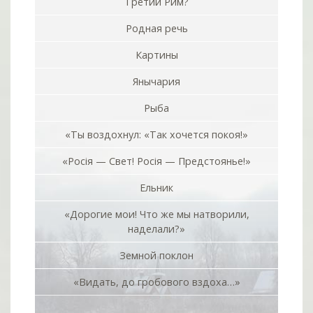
Третий Рим?
Родная речь
Картины
Янычария
Рыба
«Ты воздохнул: «Так хочется покоя!»
«Росiя — Свет! Росiя — Предстоянье!»
Ельник
«Дорогие мои! Что же мы натворили,
наделали?»
Земной поклон
«Видать, до гробового вздоха…»