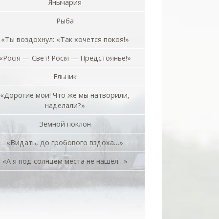
Янычария
Рыба
«Ты воздохнул: «Так хочется покоя!»
«Росiя — Свет! Росiя — Предстоянье!»
Ельник
«Дорогие мои! Что же мы натворили,
наделали?»
Земной поклон
«Видать, до гробового вздоха…»
«А я под солнцем места не нашёл…»