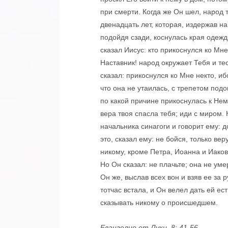
при смерти. Когда же Он шел, народ
двенадцать лет, которая, издержав н
подойдя сзади, коснулась края одежды
сказал Иисус: кто прикоснулся ко Мн
Наставник! народ окружает Тебя и тес
сказал: прикоснулся ко Мне некто, и
что она не утаилась, с трепетом под
по какой причине прикоснулась к Нему
вера твоя спасла тебя; иди с миром. 
начальника синагоги и говорит ему: 
это, сказал ему: не бойся, только вер
никому, кроме Петра, Иоанна и Иаков
Но Он сказал: не плачьте; она не уме
Он же, выслав всех вон и взяв ее за р
тотчас встала, и Он велел дать ей ес
сказывать никому о происшедшем.
Евангелие от Луки, 8: 41-56