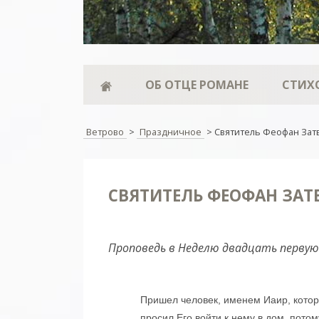
ОБ ОТЦЕ РОМАНЕ
СТИХ
Ветрово
>
Праздничное
>
Святитель Феофан Зат
СВЯТИТЕЛЬ ФЕОФАН ЗАТ
Проповедь в Неделю двадцать перву
Пришел человек, именем Иаир, которы
просил Его войти к нему в дом, потом