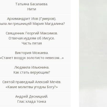
Татьяна Басалаева.
Нити
Архимандрит Иов (Гумеров).
Была ли грешницей Мария Магдалина?
Священник Георгий Максимов.
Отвечая иудеям об Иисусе.
Часть пятая
Виктория Можаева.
«Станет воздух золотисто невесом…»
Людмила Ильюнина.
Как стать верующим?
Святой праведный Алексий Мечёв.
«Какие молитвы угодны Богу?»
Андрей Десницкий.
Глас хлада тонка