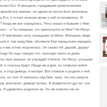
 теснил Его. И женщина, страдавшая кровотечением
а врачей все имение, ни одним не могла быть вылечена,
 Его; и тотчас течение крови у ней остановилось. И
е? Когда же все отрицались, Петр сказал и бывшие с Ним:
нит, – и Ты говоришь: кто прикоснулся ко Мне? Но Иисус
бо Я чувствовал силу, исшедшую из Меня. Женщина, видя,
ошла и, пав пред Ним, объявила Ему перед всем народом,
 и как тотчас исцелилась. Он сказал ей: дерзай, дщерь!
Когда Он еще говорил это, приходит некто из дома
дочь твоя умерла; не утруждай Учителя. Но Иисус, услышав
уй, и спасена будет. Придя же в дом, не позволил войти
а, и отца девицы, и матери. Все плакали и рыдали о ней.
рла, но спит. И смеялись над Ним, зная, что она умерла.
уку, возгласил: девица! встань. И возвратился дух ее; она
ть. И удивились родители ее. Он же повелел им не