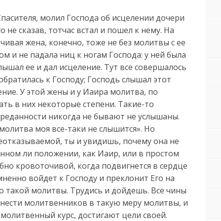
 Спасителя, молил Господа об исцелении дочери
о не сказав, тотчас встал и пошел к нему. На
чивая жена, конечно, тоже не без молитвы с ее
ом и не падала ниц к ногам Господа: у ней была
лышал ее и дал исцеление. Тут все совершалось
братилась к Господу; Господь слышал этот
ие. У этой жены и у Иаира молитва, по
ать в них некоторые степени. Такие-то
преданности никогда не бывают не услышаны.
 молитва моя все-таки не слышится». Но
еотказываемой, ты и увидишь, почему она не
нном ли положении, как Иаир, или в простом
бно кровоточивой, когда подвигнется в сердце
ненно войдет к Господу и преклонит Его на
до такой молитвы. Трудись и дойдешь. Все чины
нести молитвенников в такую меру молитвы, и
 молитвенный курс, достигают цели своей.