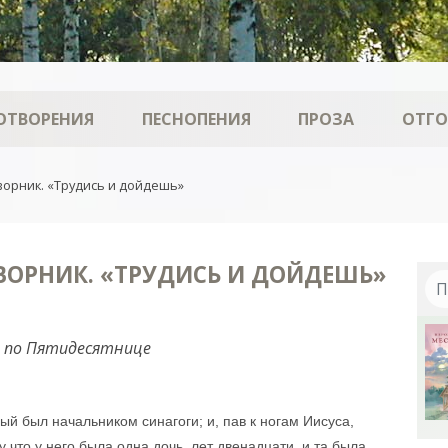
ОТВОРЕНИЯ
ПЕСНОПЕНИЯ
ПРОЗА
ОТГ
ворник. «Трудись и дойдешь»
ВОРНИК. «ТРУДИСЬ И ДОЙДЕШЬ»
ю по Пятидесятнице
й был начальником синагоги; и, пав к ногам Иисуса,
у что у него была одна дочь, лет двенадцати, и та была