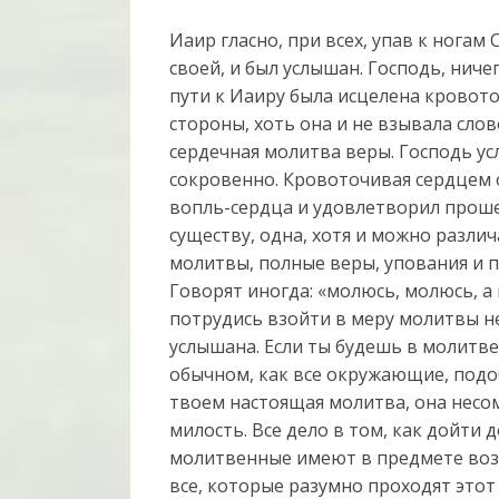
Иаир гласно, при всех, упав к ногам
своей, и был услышан. Господь, ничег
пути к Иаиру была исцелена кровото
стороны, хоть она и не взывала слов
сердечная молитва веры. Господь ус
сокровенно. Кровоточивая сердцем о
вопль-сердца и удовлетворил прошен
существу, одна, хотя и можно различ
молитвы, полные веры, упования и 
Говорят иногда: «молюсь, молюсь, а
потрудись взойти в меру молитвы н
услышана. Если ты будешь в молитве
обычном, как все окружающие, подо
твоем настоящая молитва, она несом
милость. Все дело в том, как дойти 
молитвенные имеют в предмете воз
все, которые разумно проходят этот