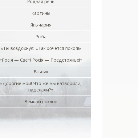
Родная речь
Картины
Янычария
Рыба
«Ты воздохнул: «Так хочется покоя!»
«Росiя — Свет! Росiя — Предстоянье!»
Ельник
«Дорогие мои! Что же мы натворили,
наделали?»
Земной поклон