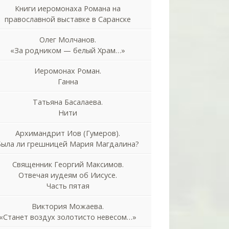
Книги иеромонаха Романа на
православной выставке в Саранске
Олег Молчанов.
«За родником — белый Храм…»
Иеромонах Роман.
Ганна
Татьяна Басалаева.
Нити
Архимандрит Иов (Гумеров).
Была ли грешницей Мария Магдалина?
Священник Георгий Максимов.
Отвечая иудеям об Иисусе.
Часть пятая
Виктория Можаева.
«Станет воздух золотисто невесом…»