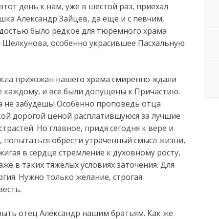
этот день к нам, уже в шестой раз, приехал
ка Александр Зайцев, да ещё и с певчим,
достью было редкое для тюремного храма
я Щелкунова, особенно украсившее Пасхальную
исла прихожан нашего храма смиренно ждали
 каждому, и все были допущены к Причастию.
 не забудешь! Особенно проповедь отца
кой дорогой ценой расплатившуюся за лучшие
страстей. Но главное, придя сегодня к вере и
, попытаться обрести утраченный смысл жизни,
жигая в сердце стремление к духовному росту,
же в таких тяжёлых условиях заточения. Для
ургия. Нужно только желание, строгая
весть.
рыть отец Александр нашим братьям. Как же