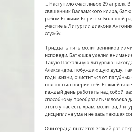
… Наступило счастливое 29 апреля. В 
священник Валаамского клира, батюш
рабом Божиим Борисом. Большой ра
участие в Литургии диакона Антони
службу.
Тридцать пять молитвенников из ч
исповеди. Батюшка уделил внимание
Такую Пасхальную литургию никогда
Александра, побуждающую душу, та
годы жизни, очиститься от пагубных 
полностью вверив себя Божией воле
каждый день работать над собой, за
способному преобразить человека да
этого у нас есть храм, молитва, Лит
дисциплина ума и не засыпающая со
Очи сердца пытается всякий раз отк