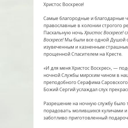
Христос Воскресе!
Самые благородные и благодарные 
православные в колонии строгого реж
Пасхальную ночь
Христос Воскресе!
с
Воскресе!
Мы были все одной Душой с
изувеченным и казненным страшным 
прощенной Спасителем на Кресте.
«И для меня Христос Воскрес», — по
ночной Службы мирским чином в на
преподобного Серафима Саровского.
Божий Сергий услаждал слух прекра
Разрешение на ночную службу было т
порадовать молившихся куличами и
заботливо приготовленный подароч