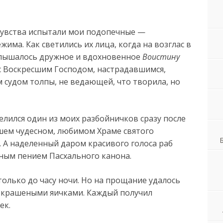
чувства испытали мои подопечные —
има. Как светились их лица, когда на возглас в
лышалось дружное и вдохновенное
Воистину
 Воскресшим Господом, настрадавшимся,
судом толпы, не ведающей, что творила, но
делился один из моих разбойничков сразу после
шем чудесном, любимом Храме святого
 А наделенный даром красивого голоса раб
сным пением Пасхального канона.
олько до часу ночи. Но на прощание удалось
 крашеными яичками. Каждый получил
ек.