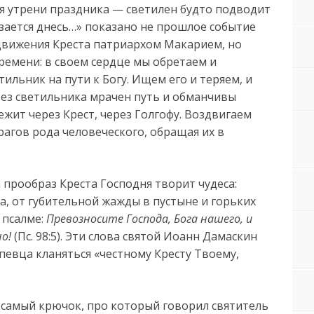
я утрени праздника — светилен будто подводит
зается днесь…» показано не прошлое событие
движения Креста патриархом Макарием, но
ремени: в своем сердце мы обретаем и
ильник на пути к Богу. Ищем его и теряем, и
без светильника мрачен путь и обманчивы
лежит через Крест, через Голгофу. Воздвигаем
агов рода человеческого, обращая их в
 прообраз Креста Господня творит чудеса:
а, от губительной жажды в пустыне и горьких
 псалме:
Превозносите Господа, Бога нашего, и
о!
(Пс. 98:5). Эти слова святой Иоанн Дамаскин
евца кланяться «честному Кресту Твоему,
т самый крючок, про который говорил святитель