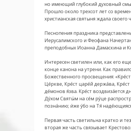
но имеющий глубокий духовный смысл
Прошло около трехсот лет со времен
христианская святыня ждала своего ч
Песнопения праздника представлен
Иерусалимского и Феофана Начертан
преподобных Иоанна Дамаскина и К
Интересен светилен или, как его ещ
конце канона на утрени. Как правило
Божественного просвещения: «Кре́ст хр
Це́ркве, Кре́ст царе́й держа́ва, Кре́ст
де́монов я́зва. Кре́ст воздвиза́ется дн
Ду́хом Святы́м на се́м ру́це распростре
позна́нию; и́же у́бо на Тя́ наде́ющияс
Первая часть светильна кратко и те
вторая же часть связывает Крестово