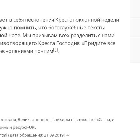
ает в себя песнопения Крестопоклонной недели
ужно помнить, что богослужебные тексты
ной ноте. Мы призывам всех разделить с нами
ивотворящего Креста Господня: «Придите все
[4]
песнопениями почтим
.
сподня, Великая вечерня, стихиры на стиховне, «Слава, и
ронный ресурс]–URL
html (Дата обращения: 21.09.2019).
↩