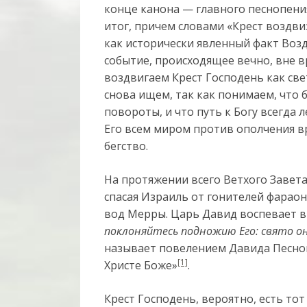
конце канона — главного песнопени
итог, причем словами «Крест воздви
как исторически явленный факт Воз
событие, происходящее вечно, вне в
воздвигаем Крест Господень как свет
снова ищем, так как понимаем, что 
повороты, и что путь к Богу всегда 
Его всем миром против ополчения вр
бегство.
На протяжении всего Ветхого Завета
спасая Израиль от гонителей фараон
вод Мерры. Царь Давид воспевает в
поклоняйтесь подножию Его: свято он
называет повелением Давида Песноп
[1]
Христе Боже»
.
Крест Господень, вероятно, есть то