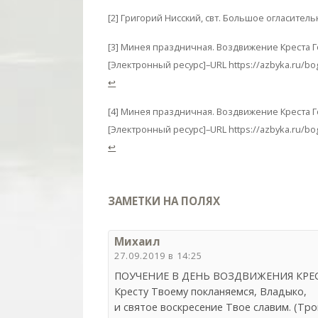
[2] Григорий Нисский, свт. Большое огласительн
[3] Минея праздничная. Воздвижение Креста Гос
[Электронный ресурс]–URL https://azbyka.ru/bog
↩
[4] Минея праздничная. Воздвижение Креста Го
[Электронный ресурс]–URL https://azbyka.ru/bog
↩
ЗАМЕТКИ НА ПОЛЯХ
Михаил
27.09.2019 в 14:25
ПОУЧЕНИЕ В ДЕНЬ ВОЗДВИЖЕНИЯ КРЕ
Кресту Твоему покланяемся, Владыко,
и святое воскресение Твое славим. (Троп