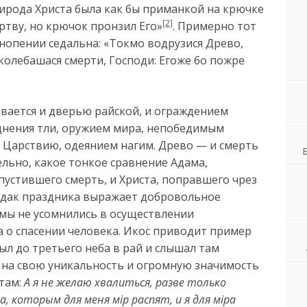
рирода Христа была как бы приманкой на крючке
[2]
ертву, но крючок пронзил Его»
. Примерно тот
снопении седальна: «Токмо водрузися Древо,
околебашася смерти, Господи: Егоже бо пожре
ывается и дверью райской, и ограждением
днения тли, оружием мира, непобедимым
 Царствию, одеянием нагим. Древо — и смерть
ельно, какое тонкое сравнение Адама,
впустившего смерть, и Христа, поправшего чрез
ндак праздника выражает добровольное
 мы не усомнились в осуществлении
 о спасении человека. Икос приводит пример
ыл до третьего неба в рай и слышал там
я на свою уникальность и огромную значимость
атам:
А я не желаю хвалиться, разве только
, которым для меня мiр распят, и я для мiра