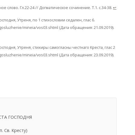
ое слово. Гл.22-24 // Догматическое сочинение. Т.1. с.34-38.
↩
подня, Утреня, по 1 стихословии седален, глас 6.
osluzhenie/mineia/vos03.shtml (Дата обращения: 21.09.2019).
сподня, Утреня, стихиры самогласны честнаго Креста, глас 2
osluzhenie/mineia/vos03.shtml (Дата обращения: 23.09.2019).
СТА ГОСПОДНЯ
. Св. Кресту)