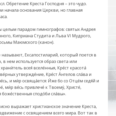
. Обретение Креста Господня – это чудо.
и начала основания Церкви, но главная
аса.
ы целым парадом гимнографов: святых Андрея
ного, Киприана Студита и Льва VI Мудрого,
осьмы Маюмского (канон).
е называют, Ексапостиларий, который поется в
, в нем используется образ света или
ани́тель всея́ вселе́нныя, Кре́ст красота́
 ве́рных утвержде́ние, Кре́ст А́нгелов сла́ва и
е́сь, и ми́р освяща́ется: И́же бо со Отце́м седя́й и
́, ми́р ве́сь привлече́ к Твоему́, Христе́,
я боже́ственныя сподо́би сла́вы».
зисно выражает христианское значение Креста,
здвижение с освящением всего мира. Вот так в