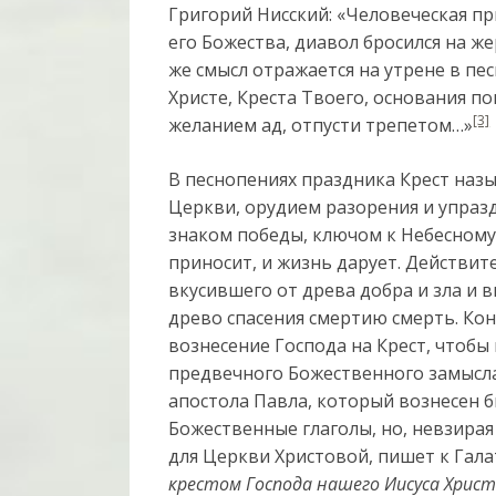
Григорий Нисский: «Человеческая п
его Божества, диавол бросился на ж
же смысл отражается на утрене в пе
Христе, Креста Твоего, основания п
[3]
желанием ад, отпусти трепетом…»
В песнопениях праздника Крест наз
Церкви, орудием разорения и упраз
знаком победы, ключом к Небесному
приносит, и жизнь дарует. Действит
вкусившего от древа добра и зла и 
древо спасения смертию смерть. Ко
вознесение Господа на Крест, чтобы
предвечного Божественного замысла
апостола Павла, который вознесен б
Божественные глаголы, но, невзира
для Церкви Христовой, пишет к Гал
крестом Господа нашего Иисуса Христа