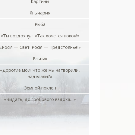
Картины
Янычария
Рыба
«Ты воздохнул: «Так хочется покоя!»
«Росiя — Свет! Росiя — Предстоянье!»
Ельник
«Дорогие мои! Что же мы натворили,
наделали?»
Земной поклон
«Видать, до гробового вздоха…»