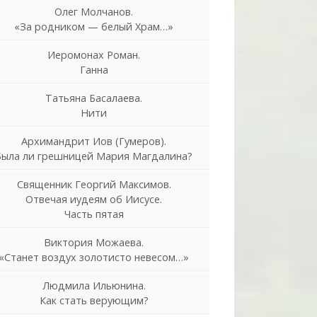
Олег Молчанов.
«За родником — белый Храм…»
Иеромонах Роман.
Ганна
Татьяна Басалаева.
Нити
Архимандрит Иов (Гумеров).
Была ли грешницей Мария Магдалина?
Священник Георгий Максимов.
Отвечая иудеям об Иисусе.
Часть пятая
Виктория Можаева.
«Станет воздух золотисто невесом…»
Людмила Ильюнина.
Как стать верующим?