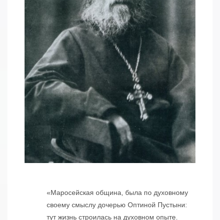
«Маросейская община, была по духовному
своему смыслу дочерью Оптиной Пустыни:
тут жизнь строилась на духовном опыте.