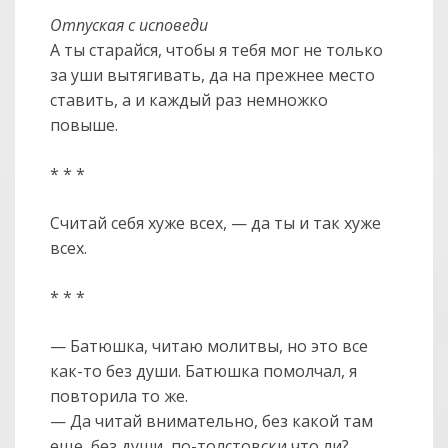
Отпуская с исповеди
А ты старайся, чтобы я тебя мог не только
за уши вытягивать, да на прежнее место
ставить, а и каждый раз немножко
повыше.
* * *
Считай себя хуже всех, — да ты и так хуже
всех.
* * *
— Батюшка, читаю молитвы, но это все
как-то без души. Батюшка помолчал, я
повторила то же.
— Да читай внимательно, без какой там
еще, без души, по-толстовски что ли?..