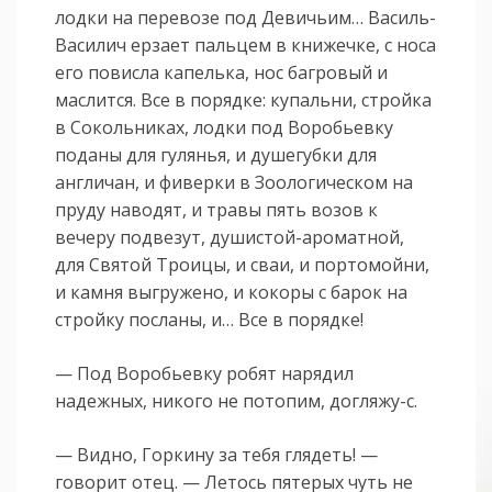
лодки на перевозе под Девичьим… Василь-
Василич ерзает пальцем в книжечке, с носа
его повисла капелька, нос багровый и
маслится. Все в порядке: купальни, стройка
в Сокольниках, лодки под Воробьевку
поданы для гулянья, и душегубки для
англичан, и фиверки в Зоологическом на
пруду наводят, и травы пять возов к
вечеру подвезут, душистой-ароматной,
для Святой Троицы, и сваи, и портомойни,
и камня выгружено, и кокоры с барок на
стройку посланы, и… Все в порядке!
— Под Воробьевку робят нарядил
надежных, никого не потопим, догляжу-с.
— Видно, Горкину за тебя глядеть! —
говорит отец. — Летось пятерых чуть не