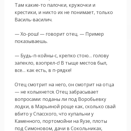
Там какие-то палочки, кружочки и
крестики, и никто их не понимает, только
Василь-василич.
— Хо-рош! — говорит отец. — Пример
показываешь.
— Будь-п-койны-с, крепко стою… голову
запекло, взопрел-с! В тыще местов был,
все… как есть, в п-рядке!
Отец смотрит на него, он смотрит на отца
— не колыхнется. Отец забрасывает
вопросами: поданы ли под Воробьевку
лодки, в Марьиной роще как, сколько свай
вбито у Спасского, что купальни у
Каменного, портомойни на Яузе, плоты
под Симоновом, дачи в Сокольниках,