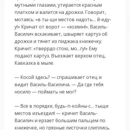
мутными глазами, утирается красным
платком и валится на дрожки. Говорит,
мотаясь: «в ты-щи местов надоть… й-еду-
у!» Кричат от ворот — «хозяин!». Василь-
Василич вскакивает, швыряет картуз об
дрожки и тянет из пиджака книжечку.
Кричит: «тверрдо стою, мо…гу!» Ему
подают картуз. Въезжает верхом отец,
Кавказка в мыле.
— Косой здесь? — спрашивает отец и
видит Василь-Василича. — Да где тебя
носило — поймать не мог?
— Все в порядке, будь-п-койны-с… тыщи
местов изъездил! — кричит Василь-
Василич и ерзает большим пальцем по
книжечке, но грязные листочки слиплись.