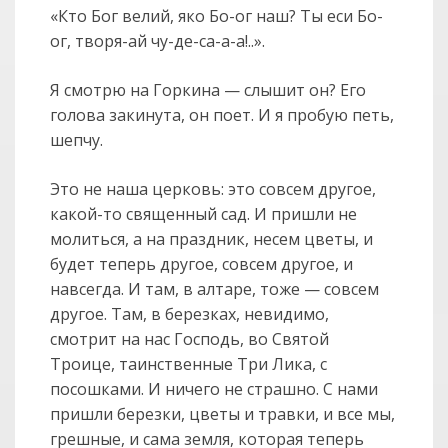
«Кто Бог велий, яко Бо-ог наш? Ты еси Бо-
ог, творя-ай чу-де-са-а-а!..».
Я смотрю на Горкина — слышит он? Его
голова закинута, он поет. И я пробую петь,
шепчу.
Это не наша церковь: это совсем другое,
какой-то священный сад. И пришли не
молиться, а на праздник, несем цветы, и
будет теперь другое, совсем другое, и
навсегда. И там, в алтаре, тоже — совсем
другое. Там, в березках, невидимо,
смотрит на нас Господь, во Святой
Троице, таинственные Три Лика, с
посошками. И ничего не страшно. С нами
пришли березки, цветы и травки, и все мы,
грешные, и сама земля, которая теперь