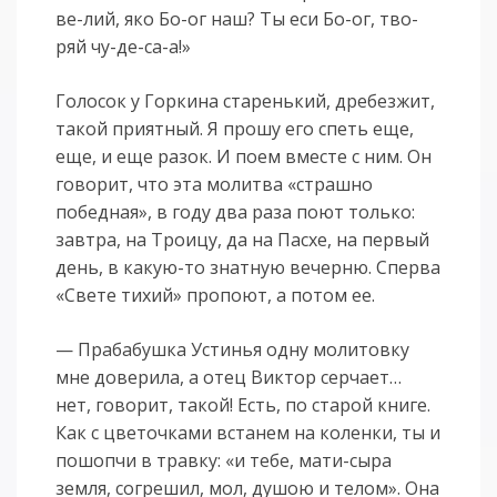
ве-лий, яко Бо-ог наш? Ты еси Бо-ог, тво-
ряй чу-де-са-а!»
Голосок у Горкина старенький, дребезжит,
такой приятный. Я прошу его спеть еще,
еще, и еще разок. И поем вместе с ним. Он
говорит, что эта молитва «страшно
победная», в году два раза поют только:
завтра, на Троицу, да на Пасхе, на первый
день, в какую-то знатную вечерню. Сперва
«Свете тихий» пропоют, а потом ее.
— Прабабушка Устинья одну молитовку
мне доверила, а отец Виктор серчает…
нет, говорит, такой! Есть, по старой книге.
Как с цветочками встанем на коленки, ты и
пошопчи в травку: «и тебе, мати-сыра
земля, согрешил, мол, душою и телом». Она