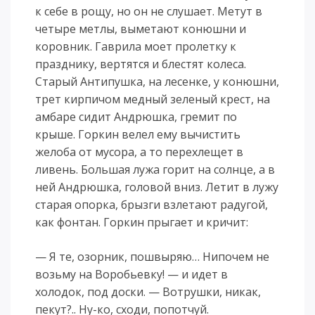
к себе в рощу, но он не слушает. Метут в
четыре метлы, выметают конюшни и
коровник. Гаврила моет пролетку к
празднику, вертятся и блестят колеса.
Старый Антипушка, на лесенке, у конюшни,
трет кирпичом медный зеленый крест, на
амбаре сидит Андрюшка, гремит по
крыше. Горкин велел ему вычистить
желоба от мусора, а то перехлещет в
ливень. Большая лужа горит на солнце, а в
ней Андрюшка, головой вниз. Летит в лужу
старая опорка, брызги взлетают радугой,
как фонтан. Горкин прыгает и кричит:
— Я те, озорник, пошвыряю… Нипочем не
возьму на Воробьевку! — и идет в
холодок, под доски. — Вотрушки, никак,
пекут?.. Ну-ко, сходи, попотчуй.