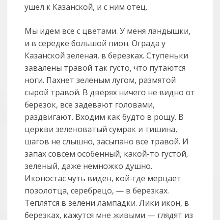
ушел к Казанской, и с ним отец.
Мы идем все с цветами. У меня ландышки,
и в середке большой пион. Ограда у
Казанской зеленая, в березках. Ступеньки
завалены травой так густо, что путаются
ноги. Пахнет зеленым лугом, размятой
сырой травой. В дверях ничего не видно от
березок, все задевают головами,
раздвигают. Входим как будто в рощу. В
церкви зеленоватый сумрак и тишина,
шагов не слышно, засыпано все травой. И
запах совсем особенный, какой-то густой,
зеленый, даже немножко душно.
Иконостас чуть виден, кой-где мерцает
позолотца, серебрецо, — в березках.
Теплятся в зелени лампадки. Лики икон, в
березках, кажутся мне живыми — глядят из