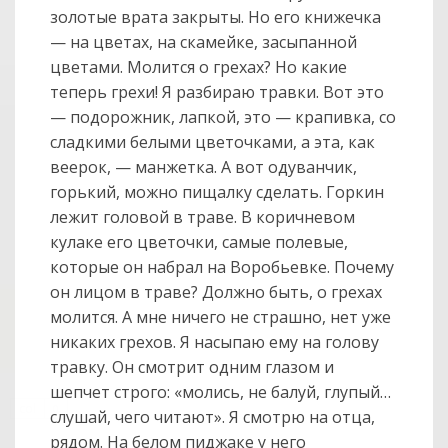
золотые врата закрыты. Но его книжечка
— на цветах, на скамейке, засыпанной
цветами. Молится о грехах? Но какие
теперь грехи! Я разбираю травки. Вот это
— подорожник, лапкой, это — крапивка, со
сладкими белыми цветочками, а эта, как
веерок, — манжетка. А вот одуванчик,
горький, можно пищалку сделать. Горкин
лежит головой в траве. В коричневом
кулаке его цветочки, самые полевые,
которые он набрал на Воробьевке. Почему
он лицом в траве? Должно быть, о грехах
молится. А мне ничего не страшно, нет уже
никаких грехов. Я насыпаю ему на голову
травку. Он смотрит одним глазом и
шепчет строго: «молись, не балуй, глупый…
col
0
слушай, чего читают». Я смотрю на отца,
рядом. На белом пиджаке у него