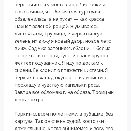
берез вьются у моего лица. Листочки до
того сочные, что белая моя курточка
обзеленилась, а на руках — как краска.
Пахнет зеленой рощей. Я умываюсь
листочками, тру лицо, и через свежую
зелень их вижу я новый двор, новое лето
вижу. Сад уже затенился, яблони — белые
от цвета, в сочной, густой траве крупно
желтеет одуванчик. Я иду по доскам к
сирени. Ее клонит от тяжести кистями. Я
беру их в охапку, окунаюсь в душистую
прохладу и чувствую капельки росы.
Завтра все обломают, на образа. Троицын
день завтра.
Горкин совсем по-летнему, в рубашке, без
картуза. Так он очень худой, косточки
даже слышно, когда обнимемся. Я зову его