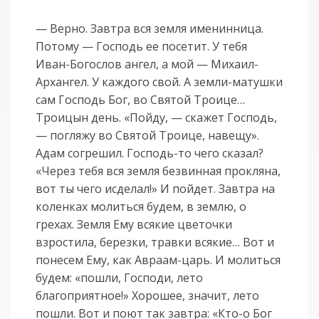
— Верно. Завтра вся земля именинница.
Потому — Господь ее посетит. У тебя
Иван-Богослов ангел, а мой — Михаил-
Архангел. У каждого свой. А земли-матушки
сам Господь Бог, во Святой Троице…
Троицын день. «Пойду, — скажет Господь,
— погляжу во Святой Троице, навещу».
Адам согрешил. Господь-то чего сказал?
«Через тебя вся земля безвинная прокляна,
вот ты чего исделал!» И пойдет. Завтра на
коленках молиться будем, в землю, о
грехах. Земля Ему всякие цветочки
взростила, березки, травки всякие… Вот и
понесем Ему, как Авраам-царь. И молиться
будем: «пошли, Господи, лето
благоприятное!» Хорошее, значит, лето
пошли. Вот и поют так завтра: «Кто-о Бог