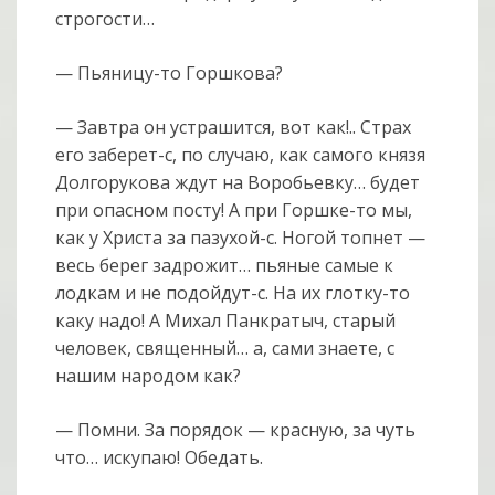
строгости…
— Пьяницу-то Горшкова?
— Завтра он устрашится, вот как!.. Страх
его заберет-с, по случаю, как самого князя
Долгорукова ждут на Воробьевку… будет
при опасном посту! А при Горшке-то мы,
как у Христа за пазухой-с. Ногой топнет —
весь берег задрожит… пьяные самые к
лодкам и не подойдут-с. На их глотку-то
каку надо! А Михал Панкратыч, старый
человек, священный… а, сами знаете, с
нашим народом как?
— Помни. За порядок — красную, за чуть
что… искупаю! Обедать.