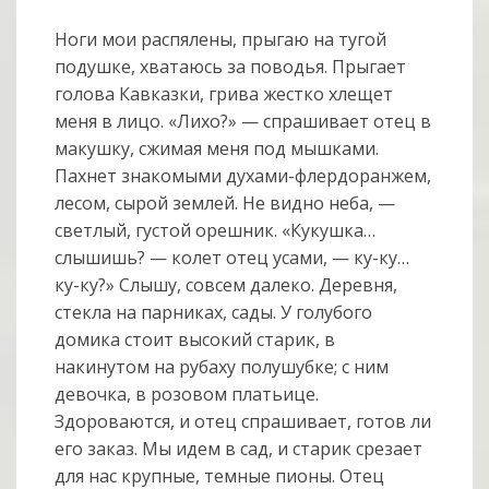
Ноги мои распялены, прыгаю на тугой
подушке, хватаюсь за поводья. Прыгает
голова Кавказки, грива жестко хлещет
меня в лицо. «Лихо?» — спрашивает отец в
макушку, сжимая меня под мышками.
Пахнет знакомыми духами-флердоранжем,
лесом, сырой землей. Не видно неба, —
светлый, густой орешник. «Кукушка…
слышишь? — колет отец усами, — ку-ку…
ку-ку?» Слышу, совсем далеко. Деревня,
стекла на парниках, сады. У голубого
домика стоит высокий старик, в
накинутом на рубаху полушубке; с ним
девочка, в розовом платьице.
Здороваются, и отец спрашивает, готов ли
его заказ. Мы идем в сад, и старик срезает
для нас крупные, темные пионы. Отец