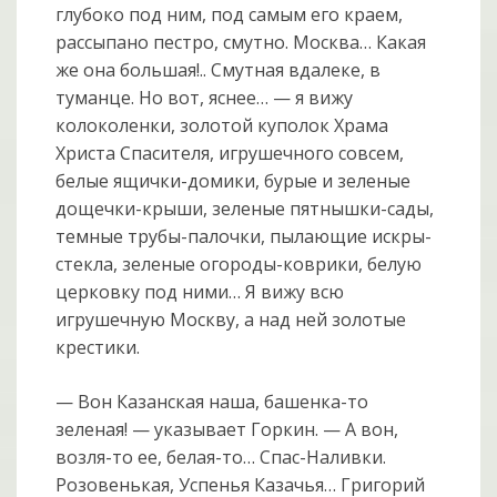
глубоко под ним, под самым его краем,
рассыпано пестро, смутно. Москва… Какая
же она большая!.. Смутная вдалеке, в
туманце. Но вот, яснее… — я вижу
колоколенки, золотой куполок Храма
Христа Спасителя, игрушечного совсем,
белые ящички-домики, бурые и зеленые
дощечки-крыши, зеленые пятнышки-сады,
темные трубы-палочки, пылающие искры-
стекла, зеленые огороды-коврики, белую
церковку под ними… Я вижу всю
игрушечную Москву, а над ней золотые
крестики.
— Вон Казанская наша, башенка-то
зеленая! — указывает Горкин. — А вон,
возля-то ее, белая-то… Спас-Наливки.
Розовенькая, Успенья Казачья… Григорий