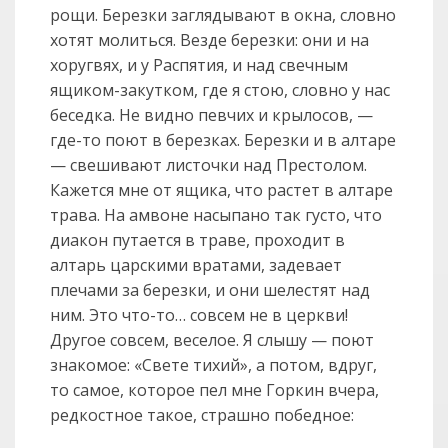
рощи. Березки заглядывают в окна, словно
хотят молиться. Везде березки: они и на
хоругвях, и у Распятия, и над свечным
ящиком-закутком, где я стою, словно у нас
беседка. Не видно певчих и крылосов, —
где-то поют в березках. Березки и в алтаре
— свешивают листочки над Престолом.
Кажется мне от ящика, что растет в алтаре
трава. На амвоне насыпано так густо, что
диакон путается в траве, проходит в
алтарь царскими вратами, задевает
плечами за березки, и они шелестят над
ним. Это что-то… совсем не в церкви!
Другое совсем, веселое. Я слышу — поют
знакомое: «Свете тихий», а потом, вдруг,
то самое, которое пел мне Горкин вчера,
редкостное такое, страшно победное: