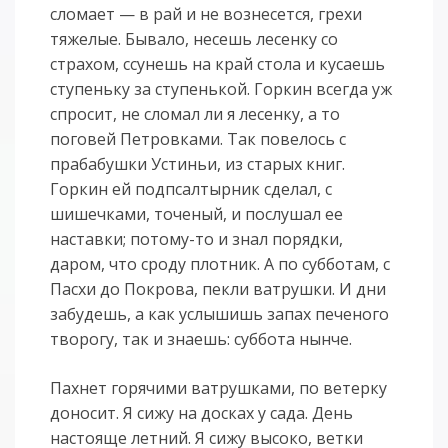
сломает — в рай и не вознесется, грехи
тяжелые. Бывало, несешь лесенку со
страхом, ссунешь на край стола и кусаешь
ступеньку за ступенькой. Горкин всегда уж
спросит, не сломал ли я лесенку, а то
поговей Петровками. Так повелось с
прабабушки Устиньи, из старых книг.
Горкин ей подпсалтырник сделал, с
шишечками, точеный, и послушал ее
наставки; потому-то и знал порядки,
даром, что сроду плотник. А по субботам, с
Пасхи до Покрова, пекли ватрушки. И дни
забудешь, а как услышишь запах печеного
творогу, так и знаешь: суббота нынче.
Пахнет горячими ватрушками, по ветерку
доносит. Я сижу на досках у сада. День
настояще летний. Я сижу высоко, ветки