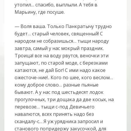
утопил… спасибо, выплыли. А тебя в
Марьину, где посуше.
— Воля ваша. Только Панкратычу трудно
будет… старый человек, священный! С
народом не собразишься… тыщи народу
завтра, самый у нас мокрый праздник.
Троица! все на воду рвутся, веночки эти
запущают, по старой моде, с березками
катаются, не дай Бог! С ими надо какое
ожесточе-ние!.. Кого по шее, кого веслом…
кому доброе слово… разные пьяные
бывают. А у нас под шестьдесят лодок
прогулочных, три дощака да две косых, на
перевозе… тыщи с-под Девичьего
навалются, всех принять надо без
скандалу-с… Я уж урядника запросил и
станового попридержу закусочкой, для