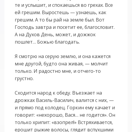
те и услышит, и спокаешься во грехах. Все
ей грешим. Выростешь — узнаешь, как
грешим. А то бы рай на земле был. Вот
Господь завтра и посетит ее, благословит.
А на Духов День, может, и дожжок
пошлет… Божью благодать.
Я смотрю на серую землю, и она кажется
мне другой, будто она живая, — молчит
только. И радостно мне, и отчего-то
грустно.
Сходится народ к обеду. Въезжает на
дрожках Василь-Василич, валится с них, —
и прямо под колодец. Горкин ему качает и
говорит: «нехорошо, Вася… не годится». Он
только хрипит: «взопрел!» Встряхивается,
ерошит рыжие волосы, глядит вспухшими