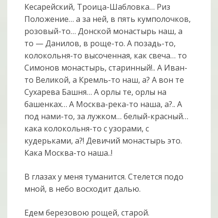
Кесарейский, Троица-Шабловка… Риз
Положение… а за ней, в пять кумполочков,
розовый-то… Донской монастырь наш, а
то — Данилов, в роще-то. А позадь-то,
колокольня-то высоченная, как свеча… то
Симонов монастырь, старинный!.. А Иван-
то Великой, а Кремль-то наш, а? А вон те
Сухарева Башня… А орлы те, орлы на
башенках… А Москва-река-то наша, а?.. А
под нами-то, за лужком… белый-красный…
кака колокольня-то с узорами, с
кудерьками, а?! Девичий монастырь это.
Кака Москва-то наша..!
В глазах у меня туманится. Стелется подо
мной, в небо восходит далью.
Едем березовою рощей, старой.