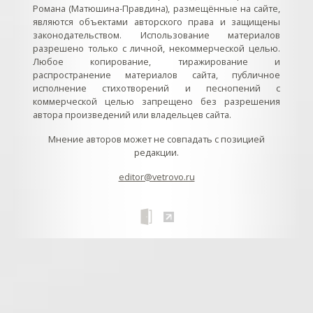
Романа (Матюшина-Правдина), размещённые на сайте,
являются объектами авторского права и защищены
законодательством. Использование материалов
разрешено только с личной, некоммерческой целью.
Любое копирование, тиражирование и
распространение материалов сайта, публичное
исполнение стихотворений и песнопений с
коммерческой целью запрещено без разрешения
автора произведений или владельцев сайта.
Мнение авторов может не совпадать с позицией
редакции.
editor@vetrovo.ru
// // //Ftakar - disabled. //
//
// // // // // // // // // // // // // //
//
// // // // // // // // // // // // // // // // Раздел «Песнопения».
Интерактивные кнопки и окна с видеозаписями. // Что
здесь? Три кнопки btn_ru (Rutube), btn_vk (VK), btn_yt