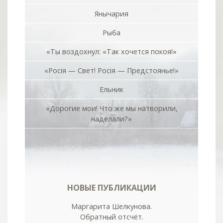
Янычария
Рыба
«Ты воздохнул: «Так хочется покоя!»
«Росiя — Свет! Росiя — Предстоянье!»
Ельник
«Дорогие мои! Что же мы натворили,
наделали?»
НОВЫЕ ПУБЛИКАЦИИ
Маргарита Шелкунова.
Обратный отсчёт.