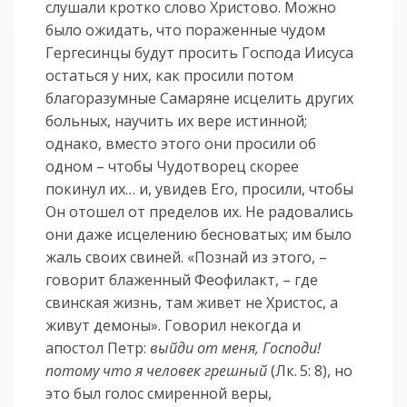
слушали кротко слово Христово. Можно
было ожидать, что пораженные чудом
Гергесинцы будут просить Господа Иисуса
остаться у них, как просили потом
благоразумные Самаряне исцелить других
больных, научить их вере истинной;
однако, вместо этого они просили об
одном – чтобы Чудотворец скорее
покинул их… и, увидев Его, просили, чтобы
Он отошел от пределов их. Не радовались
они даже исцелению бесноватых; им было
жаль своих свиней. «Познай из этого, –
говорит блаженный Феофилакт, – где
свинская жизнь, там живет не Христос, а
живут демоны». Говорил некогда и
апостол Петр:
выйди от меня, Господи!
потому что я человек грешный
(Лк. 5: 8), но
это был голос смиренной веры,