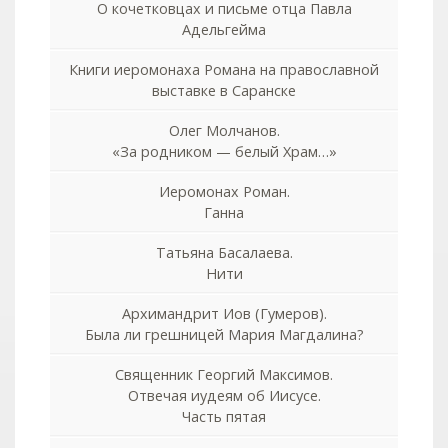
О кочетковцах и письме отца Павла
Адельгейма
Книги иеромонаха Романа на православной
выставке в Саранске
Олег Молчанов.
«За родником — белый Храм…»
Иеромонах Роман.
Ганна
Татьяна Басалаева.
Нити
Архимандрит Иов (Гумеров).
Была ли грешницей Мария Магдалина?
Священник Георгий Максимов.
Отвечая иудеям об Иисусе.
Часть пятая