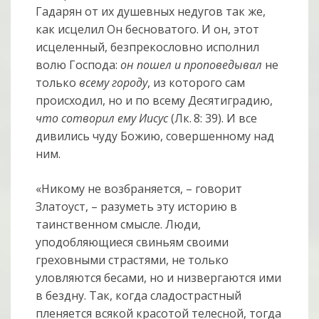
Гадарян от их душевных недугов так же,
как исцелил Он бесноватого. И он, этот
исцеленный, безпрекословно исполнил
волю Господа:
он пошел и проповедывал
не
только
всему городу
, из которого сам
происходил, но и по всему Десятиградию,
что сотворил ему Иисус
(Лк. 8: 39). И все
дивились чуду Божию, совершенному над
ним.
«Никому не возбраняется, – говорит
Златоуст, – разуметь эту историю в
таинственном смысле. Люди,
уподобляющиеся свиньям своими
греховными страстями, не только
уловляются бесами, но и низвергаются ими
в бездну. Так, когда сладострастный
пленяется всякой красотой телесной, тогда