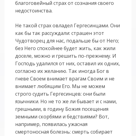
благоговейный страх от сознания своего
недостоинства.
Не такой страх овладел Гергесинцами. Они
как бы так рассуждали: страшен этот
Чудотворец для нас, подальше бы от Него;
без Него спокойнее будет жить, как жили
доселе, можно и грешить по-прежнему. И
Господь удалился от них, оставил их одних,
согласно их желанию. Так иногда Бог в
гневе Своем внимает врагам Своим и не
внимает любящим Его. Мы не можем
строго судить Гергесинцев: они были
язычники. Но не то же ли бывает и с нами,
грешными, в годину Божия посещения
земными скорбями и бедствиями? Вот,
например, появилась ужасная
смертоносная болезнь: смерть собирает