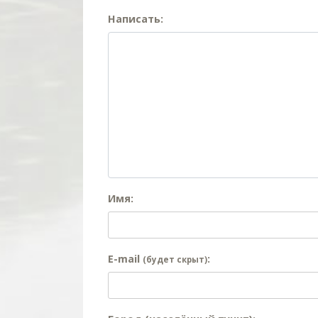
Написать:
Имя:
E-mail
:
(будет скрыт)