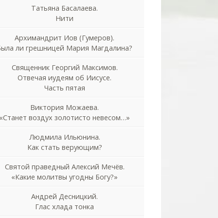
Татьяна Басалаева.
Нити
Архимандрит Иов (Гумеров).
Была ли грешницей Мария Магдалина?
Священник Георгий Максимов.
Отвечая иудеям об Иисусе.
Часть пятая
Виктория Можаева.
«Станет воздух золотисто невесом…»
Людмила Ильюнина.
Как стать верующим?
Святой праведный Алексий Мечёв.
«Какие молитвы угодны Богу?»
Андрей Десницкий.
Глас хлада тонка