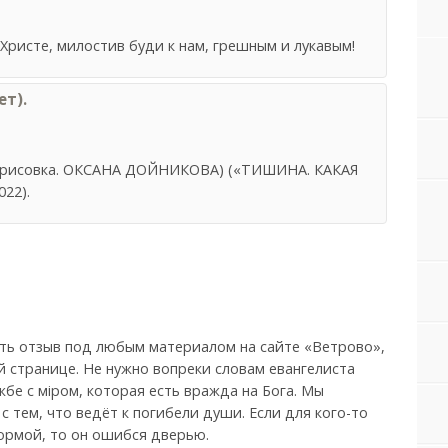
Христе, милостив буди к нам, грешным и лукавым!
т).
 зарисовка. ОКСАНА ДОЙНИКОВА) («ТИШИНА. КАКАЯ
022).
ть отзыв под любым материалом на сайте «Ветрово»,
й странице. Не нужно вопреки словам евангелиста
бе с мiром, которая есть вражда на Бога. Мы
, с тем, что ведёт к погибели души. Если для кого-то
ормой, то он ошибся дверью.