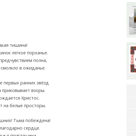
акая тишина!
инок легкое порханье.
 предчувствием полна,
 смолкло в ожиданье.
е первых ранних звёзд
 приковывает взоры.
ождается Христос.
т на белые просторы.
ышних! Тьма побеждена!
благодарно сердце.
ье я приглашена,