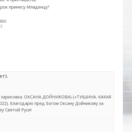
арок принесу Младенцу?
во»
22
т).
рч. зарисовка. ОКСАНА ДОЙНИКОВА) («ТИШИНА. КАКАЯ
2022). Благодарю пред Богом Оксану Дойникову за
зу Святой Руси!