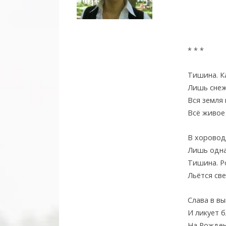
* * *
Тишина. К
Лишь снеж
Вся земля
Всё живое
В хоровод
Лишь одна
Тишина. Р
Льётся све
Слава в в
И ликует 
На Рожден