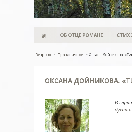
ОБ ОТЦЕ РОМАНЕ
СТИХ
Ветрово
>
Праздничное
>
Оксана Дойникова. «Тиш
ОКСАНА ДОЙНИКОВА. «Т
Из про
духовн