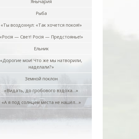
Янычария
Рыба
«Ты воздохнул: «Так хочется покоя!»
«Росiя — Свет! Росiя — Предстоянье!»
Ельник
«Дорогие мои! Что же мы натворили,
наделали?»
Земной поклон
«Видать, до гробового вздоха…»
«А я под солнцем места не нашёл…»