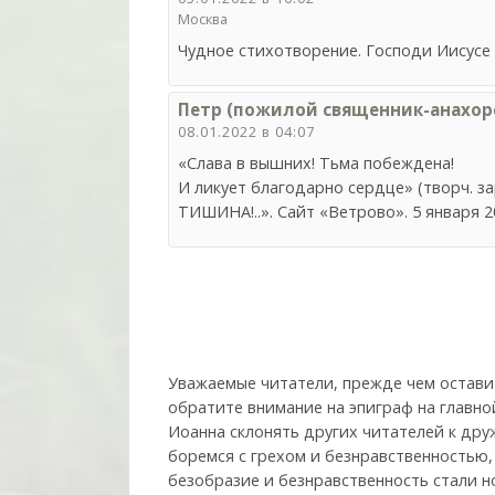
Москва
Чудное стихотворение. Господи Иисусе 
Петр (пожилой священник-анахоре
08.01.2022 в 04:07
«Слава в вышних! Тьма побеждена!
И ликует благодарно сердце» (творч.
ТИШИНА!..». Сайт «Ветрово». 5 января 2
Уважаемые читатели, прежде чем остави
обратите внимание на эпиграф на главно
Иоанна склонять других читателей к друж
боремся с грехом и без­нрав­ствен­ностью
безобразие и безнравственность стали н