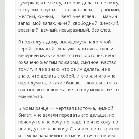
сумерках; я не вижу, что они делают, не вижу,
что у них в руках, — только запах, — райский,
желтый, южный, — веет мне вслед, — мамин
запах, мой запах, ничей, свободный, женский,
весенний, вечный, невыразимый, без слов.
Я подхожу к дому, высящемуся надо мной
серой громадой: окна уже зажглись, хлопья
вечерней музыки валятся из форточек, небо
охвачено желтым пожаром, смутное чувство
томит, и я не знаю, что с ним делать. Я не
знаю, что делать с собой, и кто я, и что мне
надо думать, и какие бывают слова, и за что
наказывают человека, и что ему можно, и что
ему нельзя.
В моем ранце — мертвая карточка, чумной
билет; мне велели передать его дальше, но
почему-то я не хочу, но надо, но я не хочу, но
они ждут, но я не хочу. Стая женщин с криком
и стуком навалились на меня, стучат в моем