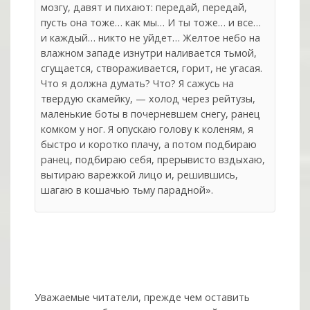
мозгу, давят и пихают: передай, передай,
пусть она тоже… как мы… И ты тоже… и все…
и каждый… никто не уйдет… Желтое небо на
влажном западе изнутри наливается тьмой,
сгущается, створаживается, горит, не угасая.
Что я должна думать? Что? Я сажусь на
твердую скамейку, — холод через рейтузы,
маленькие боты в почерневшем снегу, ранец
комком у ног. Я опускаю голову к коленям, я
быстро и коротко плачу, а потом подбираю
ранец, подбираю себя, прерывисто вздыхаю,
вытираю варежкой лицо и, решившись,
шагаю в кошачью тьму парадной».
Уважаемые читатели, прежде чем оставить