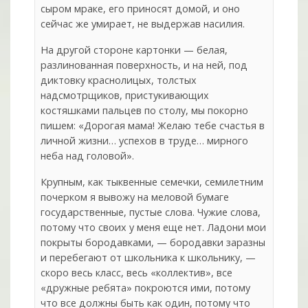
сыром мраке, его приносят домой, и оно
сейчас же умирает, не выдержав насилия.
На другой стороне картонки — белая,
разлинованная поверхность, и на ней, под
диктовку краснолицых, толстых
надсмотрщиков, пристукивающих
костяшками пальцев по столу, мы покорно
пишем: «Дорогая мама! Желаю тебе счастья в
личной жизни… успехов в труде… мирного
неба над головой».
Крупным, как тыквенные семечки, семилетним
почерком я вывожу на меловой бумаге
государственные, пустые слова. Чужие слова,
потому что своих у меня еще нет. Ладони мои
покрыты бородавками, — бородавки заразны
и перебегают от школьника к школьнику, —
скоро весь класс, весь «коллектив», все
«дружные ребята» покроются ими, потому
что все должны быть как один, потому что