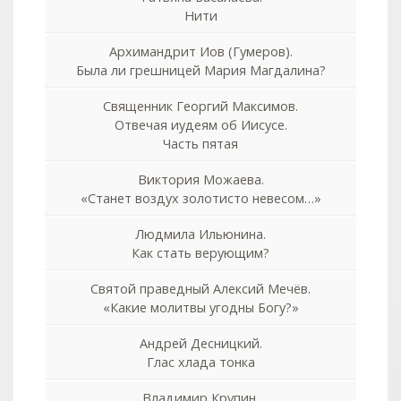
Нити
Архимандрит Иов (Гумеров).
Была ли грешницей Мария Магдалина?
Священник Георгий Максимов.
Отвечая иудеям об Иисусе.
Часть пятая
Виктория Можаева.
«Станет воздух золотисто невесом…»
Людмила Ильюнина.
Как стать верующим?
Святой праведный Алексий Мечёв.
«Какие молитвы угодны Богу?»
Андрей Десницкий.
Глас хлада тонка
Владимир Крупин.