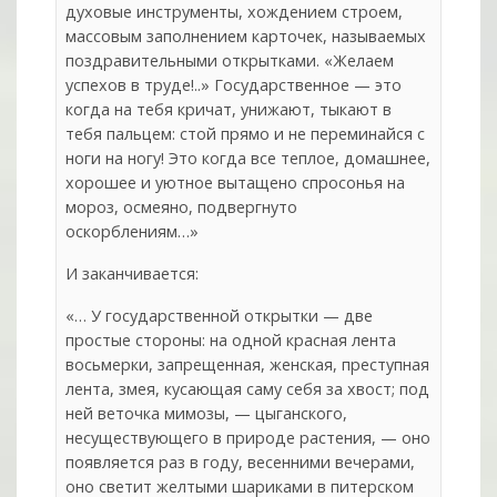
духовые инструменты, хождением строем,
массовым заполнением карточек, называемых
поздравительными открытками. «Желаем
успехов в труде!..» Государственное — это
когда на тебя кричат, унижают, тыкают в
тебя пальцем: стой прямо и не переминайся с
ноги на ногу! Это когда все теплое, домашнее,
хорошее и уютное вытащено спросонья на
мороз, осмеяно, подвергнуто
оскорблениям…»
И заканчивается:
«… У государственной открытки — две
простые стороны: на одной красная лента
восьмерки, запрещенная, женская, преступная
лента, змея, кусающая саму себя за хвост; под
ней веточка мимозы, — цыганского,
несуществующего в природе растения, — оно
появляется раз в году, весенними вечерами,
оно светит желтыми шариками в питерском