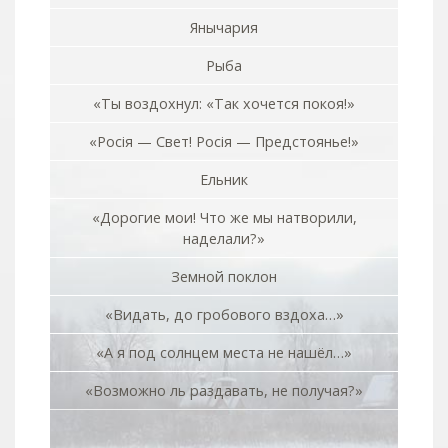
Янычария
Рыба
«Ты воздохнул: «Так хочется покоя!»
«Росiя — Свет! Росiя — Предстоянье!»
Ельник
«Дорогие мои! Что же мы натворили,
наделали?»
Земной поклон
«Видать, до гробового вздоха…»
«А я под солнцем места не нашёл…»
«Возможно ль раздавать, не получая?»