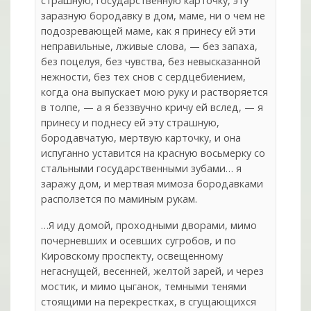
страшную, государственную карточку, эту
заразную бородавку в дом, маме, ни о чем не
подозревающей маме, как я принесу ей эти
неправильные, лживые слова, — без запаха,
без поцелуя, без чувства, без невысказанной
нежности, без тех снов с сердцебиением,
когда она выпускает мою руку и растворяется
в толпе, — а я беззвучно кричу ей вслед, — я
принесу и поднесу ей эту страшную,
бородавчатую, мертвую карточку, и она
испуганно уставится на красную восьмерку со
стальными государственными зубами… я
заражу дом, и мертвая мимоза бородавками
расползется по маминым рукам.
…Я иду домой, проходными дворами, мимо
почерневших и осевших сугробов, и по
Кировскому проспекту, освещенному
негаснущей, весенней, желтой зарей, и через
мостик, и мимо цыганок, темными тенями
стоящими на перекрестках, в сгущающихся