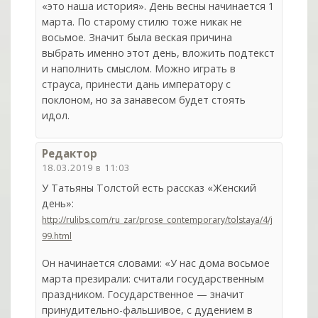
«это наша история». День весны начинается 1
марта. По старому стилю тоже никак не
восьмое. Значит была веская причина
выбрать именно этот день, вложить подтекст
и наполнить смыслом. Можно играть в
страуса, принести дань императору с
поклоном, но за занавесом будет стоять
идол.
Редактор
18.03.2019 в 11:03
У Татьяны Толстой есть рассказ «Женский
день»:
http://rulibs.com/ru_zar/prose_contemporary/tolstaya/4/j
99.html
Он начинается словами: «У нас дома восьмое
марта презирали: считали государственным
праздником. Государственное — значит
принудительно-фальшивое, с дудением в