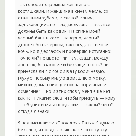
так говорит огромная женщина с
костяшками, и женщина в синем чехле, со
стальными зубами, и слепой ильич,
задыхающийся от гладиолусов, — все, все
должны быть как один. На спине моей —
черный бант в косе… наверно, черный,
должен быть черный, как государственная
ночь, но я дергаюсь и проверяю испуганно:
точно ли? не цветет ли там, сзади, между
лопаток, беззаконие и беззащитность? не
принесла ли я с собой в эту коричневую,
глухую тюрьму милую домашнюю метку,
милый, домашний цветок на поругание и
осмеяние?— но и этих слов у меня еще нет,
как нет никаких слов, чтобы крикнуть — кому?
— об унижении и поругании — каком? чего?—
откуда я знаю!
Я подписываюсь: «Твоя дочь Таня». Я думаю
без слов, я представляю, как я понесу эту