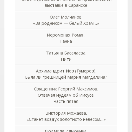
выставке в Саранске
Олег Молчанов.
«За родником — белый Храм…»
Иеромонах Роман.
Ганна
Татьяна Басалаева.
Нити
Архимандрит Иов (Гумеров).
Была ли грешницей Мария Магдалина?
Священник Георгий Максимов.
Отвечая иудеям об Иисусе.
Часть пятая
Виктория Можаева.
«Станет воздух золотисто невесом…»
Людмила Ильюнина.