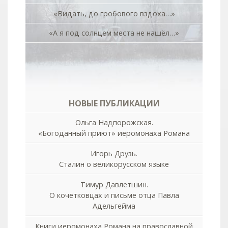
«Видать, до гробового вздоха…»
«А я под солнцем места не нашёл…»
НОВЫЕ ПУБЛИКАЦИИ
Ольга Надпорожская.
«Богоданный приют» иеромонаха Романа
Игорь Друзь.
Сталин о великорусском языке
Тимур Давлетшин.
О кочетковцах и письме отца Павла
Адельгейма
Книги иеромонаха Романа на православной