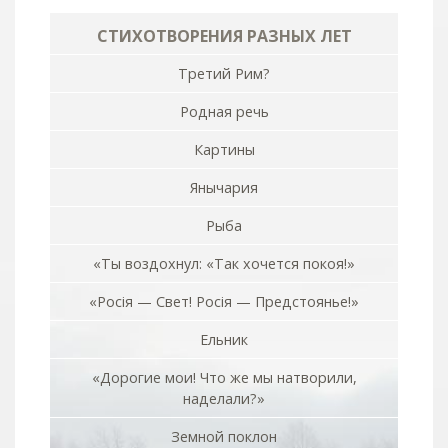
СТИХОТВОРЕНИЯ РАЗНЫХ ЛЕТ
Третий Рим?
Родная речь
Картины
Янычария
Рыба
«Ты воздохнул: «Так хочется покоя!»
«Росiя — Свет! Росiя — Предстоянье!»
Ельник
«Дорогие мои! Что же мы натворили,
наделали?»
Земной поклон