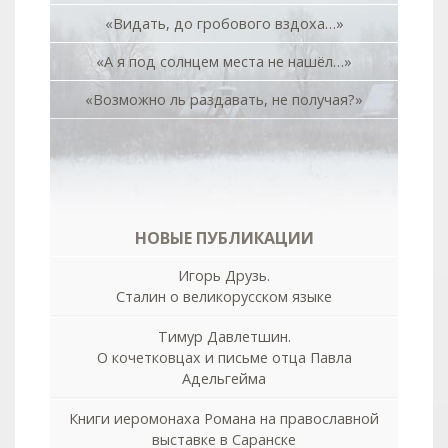
«Видать, до гробового вздоха…»
«А я под солнцем места не нашёл…»
«Возможно ль раздавать, не получая?»
НОВЫЕ ПУБЛИКАЦИИ
Игорь Друзь.
Сталин о великорусском языке
Тимур Давлетшин.
О кочетковцах и письме отца Павла
Адельгейма
Книги иеромонаха Романа на православной
выставке в Саранске