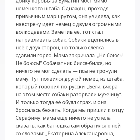
дойку коровы за Бумагин мост мимо
немецкого штаба. Однажды, проходя
привычным маршрутом, она увидела, как
навстречу идёт немец с двумя огромными
волкодавами. Заметив её, тот стал
натравливать собак. Собаки вцепились в
неё с двух сторон, но только слегка
сдавили горло. Мама закричала: „Не боюсь!
Не боюсь!“ Собачатник бился-бился, но
ничего не мог сделать — псы не тронули
маму. Тут появился другой немец из штаба,
который говорил по-русски: „Беги, вчера
на этом месте собаки разорвали мужчину“.
И только тогда её обуял страх, и она
бросилась бежать. Когда мы пришли к отцу
Серафиму, мама ещё ничего не успела
сказать, как батюшка сам обратился к ней
со словами: „Екатерина Александровна,