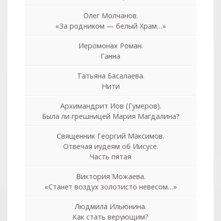
Олег Молчанов.
«За родником — белый Храм…»
Иеромонах Роман.
Ганна
Татьяна Басалаева.
Нити
Архимандрит Иов (Гумеров).
Была ли грешницей Мария Магдалина?
Священник Георгий Максимов.
Отвечая иудеям об Иисусе.
Часть пятая
Виктория Можаева.
«Станет воздух золотисто невесом…»
Людмила Ильюнина.
Как стать верующим?