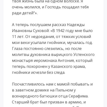
твоя жизнь была на одном волоске. Я
очень молился, и Господь пощадил тебя
ради детей“».
А теперь послушаем рассказ Надежды
Ивановны Суховой: «В 1942 году мне было
11 лет. От недоедания, от тяжких условий
мои веки усыпали гнойники, мучалась год.
Глаза постоянно слезились, но после
молитвы духовника вырицкого Успенского
монастыря иеромонаха Антония, который
теперь похоронен у Казанского храма,
гнойники исчезли без следа.
Посчастливилось нам с мамой побывать и
в заветном домике на Пильном у
всенародного батюшки отца Серафима.
Старший брат был призван в армию, и