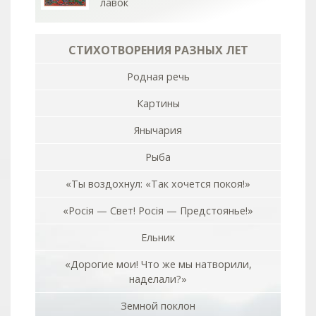
лавок
СТИХОТВОРЕНИЯ РАЗНЫХ ЛЕТ
Родная речь
Картины
Янычария
Рыба
«Ты воздохнул: «Так хочется покоя!»
«Росiя — Свет! Росiя — Предстоянье!»
Ельник
«Дорогие мои! Что же мы натворили,
наделали?»
Земной поклон