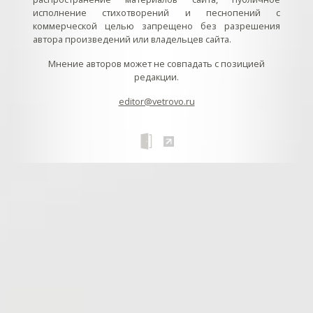
исполнение стихотворений и песнопений с
коммерческой целью запрещено без разрешения
автора произведений или владельцев сайта.
Мнение авторов может не совпадать с позицией
редакции.
editor@vetrovo.ru
// // //Ftakar - disabled. //
//
// // // // // // // // // // // // // //
//
// // // // // // // // // // // // // // // // Раздел «Песнопения».
Интерактивные кнопки и окна с видеозаписями. // Что
здесь? Три кнопки btn_ru (Rutube), btn_vk (VK), btn_yt
(Youtube). // Нажатие на кнопку // 1) делает её заметной
классом .btn_visible. // 2) пригашает другие кнопки
классом .btn_muted. // 3) открывает нужное окно с
видеозаписью удалив .v_hiden и добавив .v_visible. // 4)
закрывает ненужное окно, удалив .v_visible и добавив