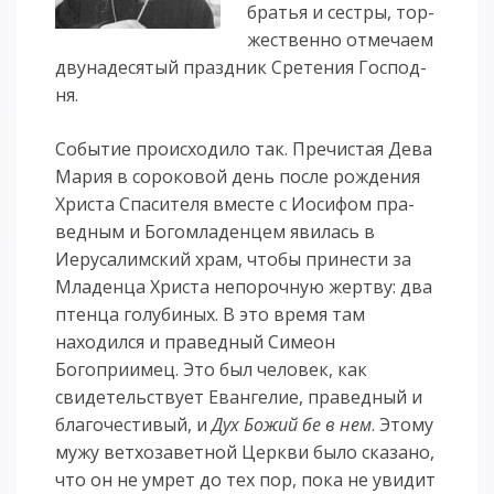
братья и сест­ры, тор­
жест­вен­но от­ме­ча­ем
дву­на­де­ся­тый празд­ник Сре­те­ния Гос­под­
ня.
Со­бы­тие про­ис­хо­ди­ло так. Пре­чис­тая Де­ва
Ма­рия в со­ро­ко­вой день по­сле рож­де­ния
Хрис­та Спа­си­те­ля вмес­те с Ио­си­фом пра­
вед­ным и Богомладенцем явилась в
Иерусалимский храм, чтобы принести за
Младенца Христа непорочную жертву: два
птенца голубиных. В это время там
находился и праведный Симеон
Богоприимец. Это был человек, как
свидетельствует Евангелие, праведный и
благочестивый, и
Дух Божий бе в нем
. Этому
мужу ветхозаветной Церкви было сказано,
что он не умрет до тех пор, пока не увидит