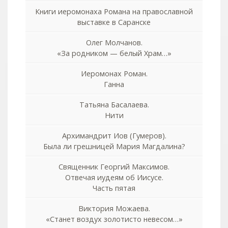
Книги иеромонаха Романа на православной
выставке в Саранске
Олег Молчанов.
«За родником — белый Храм…»
Иеромонах Роман.
Ганна
Татьяна Басалаева.
Нити
Архимандрит Иов (Гумеров).
Была ли грешницей Мария Магдалина?
Священник Георгий Максимов.
Отвечая иудеям об Иисусе.
Часть пятая
Виктория Можаева.
«Станет воздух золотисто невесом…»