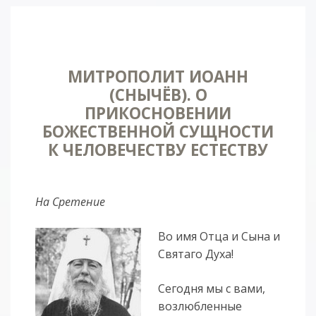
МИТРОПОЛИТ ИОАНН
(СНЫЧЁВ). О
ПРИКОСНОВЕНИИ
БОЖЕСТВЕННОЙ СУЩНОСТИ
К ЧЕЛОВЕЧЕСТВУ ЕСТЕСТВУ
На Сретение
Во имя От­ца и Сы­на и
Свя­та­го Ду­ха!
Се­год­ня мы с ва­ми,
воз­люб­лен­ные