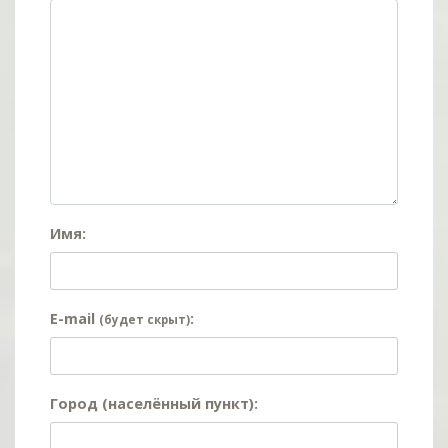
Имя:
E-mail
:
(будет скрыт)
Город (населённый пункт):