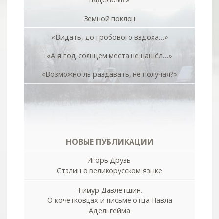
Земной поклон
«Видать, до гробового вздоха…»
«А я под солнцем места не нашёл…»
«Возможно ль раздавать, не получая?»
НОВЫЕ ПУБЛИКАЦИИ
Игорь Друзь.
Сталин о великорусском языке
Тимур Давлетшин.
О кочетковцах и письме отца Павла
Адельгейма