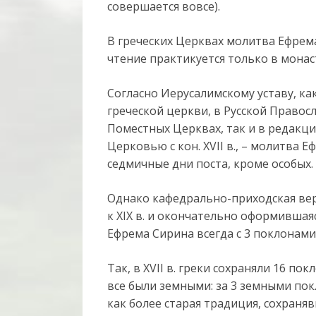
совершается вовсе).
В греческих Церквах молитва Ефрема
чтение практикуется только в монаст
Согласно Иерусалимскому уставу, ка
греческой церкви, в Русской Правос
Поместных Церквах, так и в редакц
Церковью с кон. XVII в., – молитва 
седмичные дни поста, кроме особых.
Однако кафедрально-приходская вер
к XIX в. и окончательно оформившаяс
Ефрема Сирина всегда с 3 поклонами
Так, в XVII в. греки сохраняли 16 п
все были земными: за 3 земными пок
как более старая традиция, сохранявш