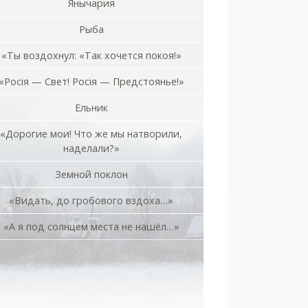
Янычария
Рыба
«Ты воздохнул: «Так хочется покоя!»
«Росiя — Свет! Росiя — Предстоянье!»
Ельник
«Дорогие мои! Что же мы натворили,
наделали?»
Земной поклон
«Видать, до гробового вздоха…»
«А я под солнцем места не нашёл…»