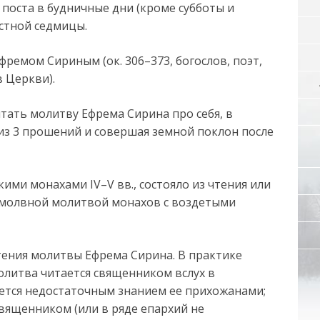
поста в будничные дни (кроме субботы и
астной седмицы.
ремом Сириным (ок. 306–373, богослов, поэт,
 Церкви).
итать молитву Ефрема Сирина про себя, в
 из 3 прошений и совершая земной поклон после
ими монахами IV–V вв., состояло из чтения или
змолвной молитвой монахов с воздетыми
тения молитвы Ефрема Сирина. В практике
олитва читается священником вслух в
яется недостаточным знанием ее прихожанами;
вященником (или в ряде епархий не