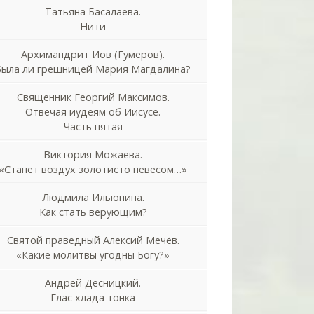
Татьяна Басалаева.
Нити
Архимандрит Иов (Гумеров).
Была ли грешницей Мария Магдалина?
Священник Георгий Максимов.
Отвечая иудеям об Иисусе.
Часть пятая
Виктория Можаева.
«Станет воздух золотисто невесом…»
Людмила Ильюнина.
Как стать верующим?
Святой праведный Алексий Мечёв.
«Какие молитвы угодны Богу?»
Андрей Десницкий.
Глас хлада тонка