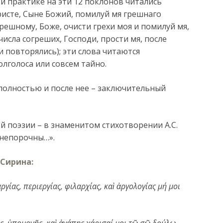
й практике на эти 12 поклонов читались
ристе, Сыне Божий, помилуй мя грешнаго
решному, Боже, очисти грехи моя и помилуй мя,
числа согреших, Господи, прости мя, после
и повторялись); эти слова читаются
лголоса или совсем тайно.
 полностью и после нее – заключительный
й поэзии – в знаменитом стихотворении А.С.
непорочны…».
 Сирина:
ργίας, περιεργίας, φιλαρχίας, καὶ ἀργολογίας μή μοι
 ὑπομονῆς, καὶ ἀγάπης χάρισαί μοι τῷ σῷ δούλῳ.