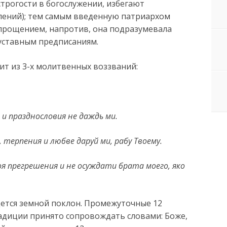
рогости в богослужении, избегают
лений); тем самым введенную патриархом
прощением, напротив, она подразумевала
уставным предписаниям.
ит из 3-х молитвенных воззваний:
 и празднословия не даждь ми.
, терпения и любве даруй ми, рабу Твоему.
моя прегрешения и не осуждати брата моего, яко
дется земной поклон. Промежуточные 12
адиции принято сопровождать словами: Боже,