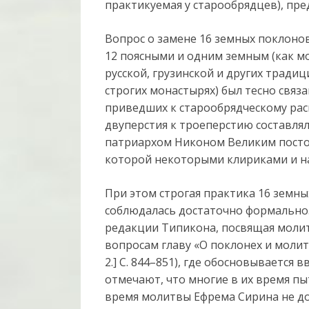
практикуемая у старообрядцев), пр
Вопрос о замене 16 земных поклоно
12 поясными и одним земным (как м
русской, грузинской и других традиц
строгих монастырях) был тесно связа
приведших к старообрядческому раск
двуперстия к троеперстию составля
патриархом Никоном Великим постом
которой некоторыми клириками и на
При этом строгая практика 16 земных
соблюдалась достаточно формально.
редакции Типикона, посвящая моли
вопросам главу «О поклонех и моли
2.] С. 844–851), где обосновывается
отмечают, что многие в их время пы
время молитвы Ефрема Сирина не до 