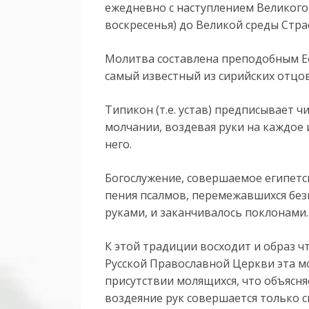
ежедневно с наступлением Великого 
воскресенья) до Великой среды Стр
Молитва составлена преподобным Еф
самый известный из сирийских отцов
Типикон (т.е. устав) предписывает ч
молчании, воздевая руки на каждое
него.
Богослужение, совершаемое египетск
пения псалмов, перемежавшихся бе
руками, и заканчивалось поклонами.
К этой традиции восходит и образ ч
Русской Православной Церкви эта м
присутствии молящихся, что объясн
воздеяние рук совершается только с