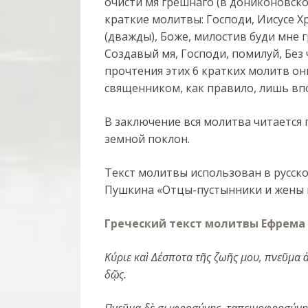
очисти мя грешнаго (в дониконовско
краткие молитвы: Господи, Иисусе Х
(дважды), Боже, милостив буди мне г
Создавый мя, Господи, помилуй, Без 
прочтения этих 6 кратких молитв он
священником, как правило, лишь впо
В заключение вся молитва читается
земной поклон.
Текст молитвы использован в русско
Пушкина «Отцы-пустынники и жены 
Греческий текст молитвы Ефрема
Κύριε καὶ Δέσποτα τῆς ζωῆς μου, πνεῦμα ἀ
δῷς.
Πνεῦμα δὲ σωφροσύνης, ταπεινοφροσύνης,