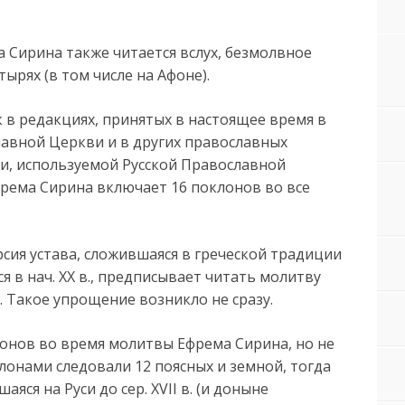
 Сирина также читается вслух, безмолвное
ырях (в том числе на Афоне).
к в редакциях, принятых в настоящее время в
лавной Церкви и в других православных
ии, используемой Русской Православной
Ефрема Сирина включает 16 поклонов во все
сия устава, сложившаяся в греческой традиции
я в нач. XX в., предписывает читать молитву
. Такое упрощение возникло не сразу.
оклонов во время молитвы Ефрема Сирина, но не
лонами следовали 12 поясных и земной, тогда
аяся на Руси до сер. XVII в. (и доныне