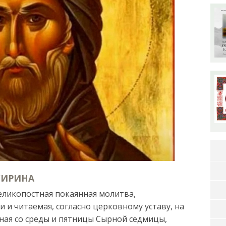
СИРИНА
еликопостная покаянная молитва,
и читаемая, согласно церковному уставу, на
иная со среды и пятницы Сырной седмицы,