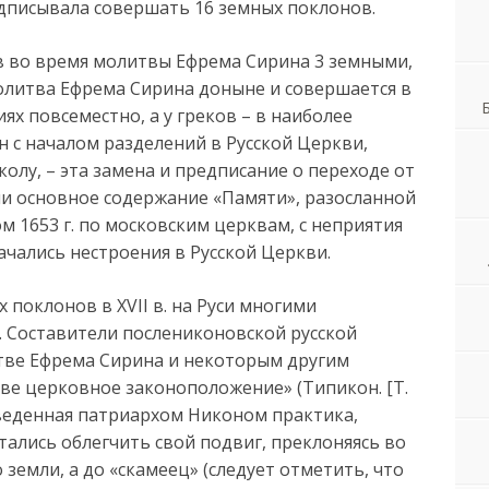
едписывала совершать 16 земных поклонов.
в во время молитвы Ефрема Сирина 3 земными,
олитва Ефрема Сирина доныне и совершается в
иях повсеместно, а у греков – в наиболее
н с началом разделений в Русской Церкви,
олу, – эта замена и предписание о переходе от
ли основное содержание «Памяти», разосланной
 1653 г. по московским церквам, с неприятия
чались нестроения в Русской Церкви.
 поклонов в XVII в. на Руси многими
 Составители послениконовской русской
тве Ефрема Сирина и некоторым другим
тве церковное законоположение» (Типикон. [Т.
 введенная патриархом Никоном практика,
тались облегчить свой подвиг, преклоняясь во
земли, а до «скамеец» (следует отметить, что