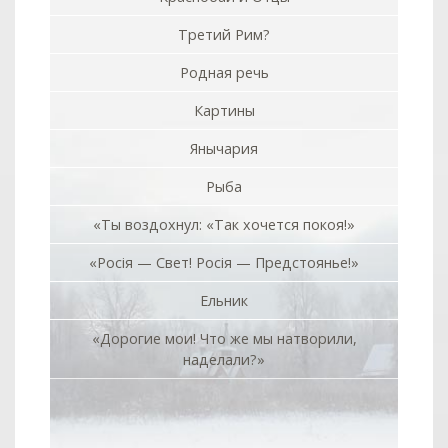
Третий Рим?
Родная речь
Картины
Янычария
Рыба
«Ты воздохнул: «Так хочется покоя!»
«Росiя — Свет! Росiя — Предстоянье!»
Ельник
«Дорогие мои! Что же мы натворили,
наделали?»