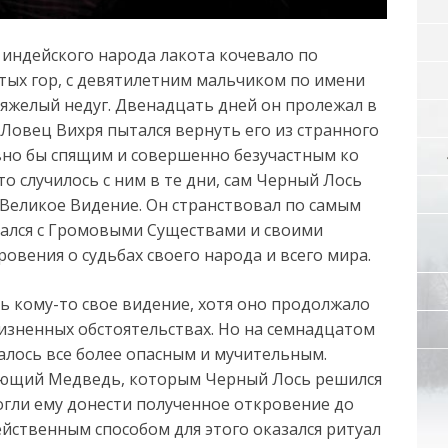
а индейского народа лакота кочевало по
тых гор, с девятилетним мальчиком по имени
тяжелый недуг. Двенадцать дней он пролежал в
 Ловец Вихря пытался вернуть его из странного
овно бы спящим и совершенно безучастным ко
что случилось с ним в те дни, сам Черный Лось
 Великое Видение. Он странствовал по самым
щался с Громовыми Существами и своими
ровения о судьбах своего народа и всего мира.
ь кому-то свое видение, хотя оно продолжало
жизненных обстоятельствах. Но на семнадцатом
лалось все более опасным и мучительным.
оющий Медведь, которым Черный Лось решился
могли ему донести полученное откровение до
йственным способом для этого оказался ритуал