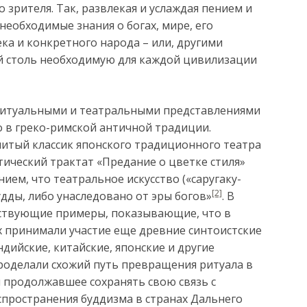
 зрителя. Так, развлекая и услаждая пением и
необходимые знания о богах, мире, его
ка и конкретного народа – или, другими
бой столь необходимую для каждой цивилизации
 ритуальными и театральными представлениями
о в греко-римской античной традиции.
нитый классик японского традиционного театра
тический трактат «Предание о цветке стиля»
ием, что театральное искусство («саругаку-
[2]
удды, либо унаследовано от эры богов»
. В
ствующие примеры, показывающие, что в
 принимали участие еще древние синтоистские
ндийские, китайские, японские и другие
роделали схожий путь превращения ритуала в
я продолжавшее сохранять свою связь с
спространения буддизма в странах Дальнего