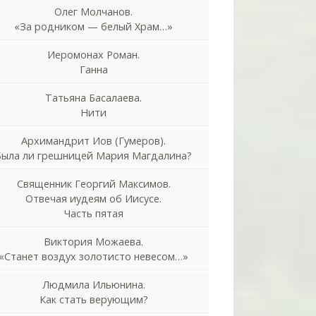
Олег Молчанов.
«За родником — белый Храм…»
Иеромонах Роман.
Ганна
Татьяна Басалаева.
Нити
Архимандрит Иов (Гумеров).
Была ли грешницей Мария Магдалина?
Священник Георгий Максимов.
Отвечая иудеям об Иисусе.
Часть пятая
Виктория Можаева.
«Станет воздух золотисто невесом…»
Людмила Ильюнина.
Как стать верующим?