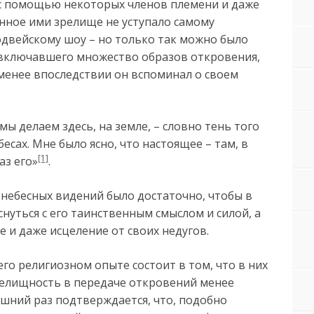
с помощью некоторых членов племени и даже
енное ими зрелище не уступало самому
двейскому шоу – но только так можно было
 включавшего множество образов откровения,
менее впоследствии он вспоминал о своем
о мы делаем здесь, на земле, – словно тень того
бесах. Мне было ясно, что настоящее – там, в
[1]
аз его»
.
 небесных видений было достаточно, чтобы в
снуться с его таинственным смыслом и силой, а
 и даже исцеление от своих недугов.
его религиозном опыте состоит в том, что в них
зрелищность в передаче откровений менее
шний раз подтверждается, что, подобно