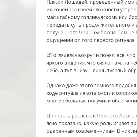
Пляски Лошадей, проведенный ими 
их коней. По своей сложности устро
масштабному голливудскому или бро
передать суть продолжительного и
полученного Черным Лосем. Тем не 
ощущении от того первого ритуала:
«Я огляделся вокруг и понял: все, чт
яркого видения, что сияло там, на не
небе, а тут внизу – лишь тусклый обр
Однако даже этого земного подобия
ходе ритуала лакота смогли соприко
многие больные получили облегчение
Ценность рассказов Черного Лося о 
ясно показано, какую роль играет 
одаренным современникам. В них ли