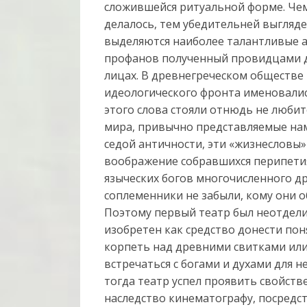
сложившейся ритуальной форме. Чем
делалось, тем убедительней выгляде
выделяются наиболее талантливые а
профанов полученный провидцами др
лицах. В древнегреческом обществе
идеологического фронта именовалис
этого слова стояли отнюдь не люби
мира, привычно представляемые нами
седой античности, эти «жизнесловы
воображение собравшихся перипет
языческих богов многочисленного д
соплеменники не забыли, кому они 
Поэтому первый театр был неотделим
изобретен как средство донести поня
корпеть над древними свитками или,
встречаться с богами и духами для 
тогда театр успел проявить свойст
наследство кинематографу, посредс