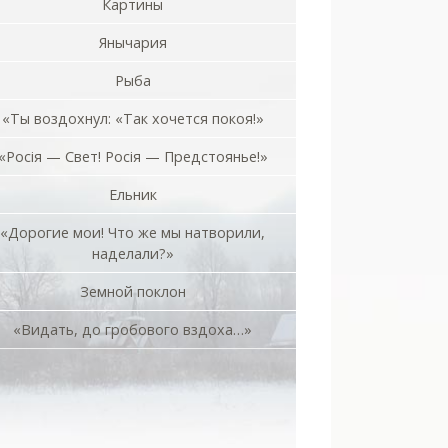
Картины
Янычария
Рыба
«Ты воздохнул: «Так хочется покоя!»
«Росiя — Свет! Росiя — Предстоянье!»
Ельник
«Дорогие мои! Что же мы натворили,
наделали?»
Земной поклон
«Видать, до гробового вздоха…»