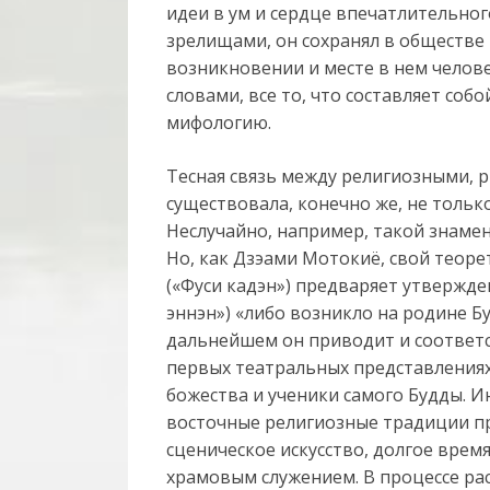
идеи в ум и сердце впечатлительного
зрелищами, он сохранял в обществе 
возникновении и месте в нем челове
словами, все то, что составляет со
мифологию.
Тесная связь между религиозными,
существовала, конечно же, не тольк
Неслучайно, например, такой знаме
Но, как Дзэами Мотокиё, свой теоре
(«Фуси кадэн») предваряет утвержден
эннэн») «либо возникло на родине Б
дальнейшем он приводит и соответ
первых театральных представлениях
божества и ученики самого Будды. И
восточные религиозные традиции п
сценическое искусство, долгое врем
храмовым служением. В процессе ра