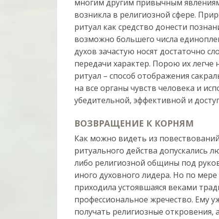
многим другим привычным явлениям
возникла в религиозной сфере. При
ритуал как средство донести познан
возможно большего числа единопле
духов зачастую носят достаточно с
передачи характер. Порою их легче н
ритуал – способ отображения сакра
на все органы чувств человека и ис
убедительной, эффективной и досту
ВОЗВРАЩЕНИЕ К КОРНЯМ
Как можно видеть из повествовани
ритуального действа допускались л
либо религиозной общины под руков
иного духовного лидера. Но по мере
приходила устоявшаяся веками трад
профессиональное жречество. Ему у
получать религиозные откровения, а