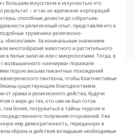
 с большим искусством и искусностью это
л результат – и так из жреческих корпораций
ктеры, способные донести до собратьев-
евности религиозный опыт, представляя его в
 подобные труженики религиозно-
ь «биологами». За изначальным значением
тели многообразия животного и растительного
 в белых халатах или с микроскопами. Тогда, в
» с возвышенного «скениума» поражали
иями порою весьма пикантных похождений
ревнегреческого пантеона, чтобы благочестивые
обязаны существующим благоденствием.
 от храма и религиозного действа, будучи
тия о вере до тех, кто сам не был готов
 тем более, погружаться в тайны теургии и
непосредственного получения откровений. Уже
венную ему демократичность, переданную в
твом образа и действия вкладывая необходимые