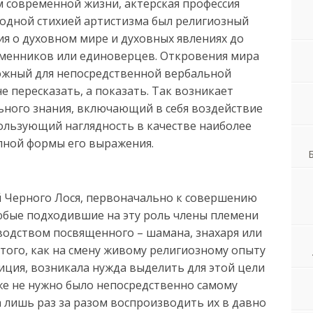
 современной жизни, актерская профессия
родной стихией артистизма был религиозный
ия о духовном мире и духовных явлениях до
менников или единоверцев. Откровения мира
ложный для непосредственной вербальной
е пересказать, а показать. Так возникает
льного знания, включающий в себя воздействие
пользующий наглядность в качестве наиболее
пной формы его выражения.
й Черного Лося, первоначально к совершению
юбые подходившие на эту роль члены племени
одством посвященного – шамана, знахаря или
 того, как на смену живому религиозному опыту
иция, возникала нужда выделить для этой цели
же не нужно было непосредственно самому
 лишь раз за разом воспроизводить их в давно