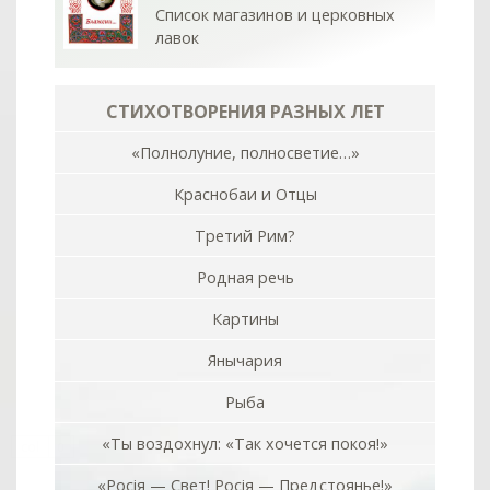
Список магазинов и церковных
лавок
СТИХОТВОРЕНИЯ РАЗНЫХ ЛЕТ
«Полнолуние, полносветие…»
Краснобаи и Отцы
Третий Рим?
Родная речь
Картины
Янычария
Рыба
«Ты воздохнул: «Так хочется покоя!»
col
0
«Росiя — Свет! Росiя — Предстоянье!»