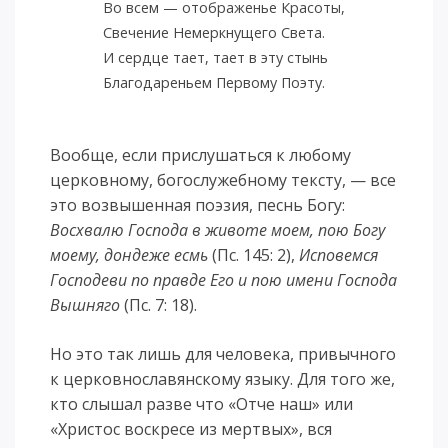
Во всем — отображенье Красоты,
Свечение Немеркнущего Света.
И сердце тает, тает в эту стынь
Благодареньем Первому Поэту.
Вообще, если прислушаться к любому
церковному, богослужебному тексту, — все
это возвышенная поэзия, песнь Богу:
Восхвалю Господа в животе моем, пою Богу
моему, дондеже есмь
(Пс. 145: 2),
Исповемся
Господеви по правде Его и пою имени Господа
Вышняго
(Пс. 7: 18).
Но это так лишь для человека, привычного
к церковнославянскому языку. Для того же,
кто слышал разве что «Отче наш» или
«Христос воскресе из мертвых», вся