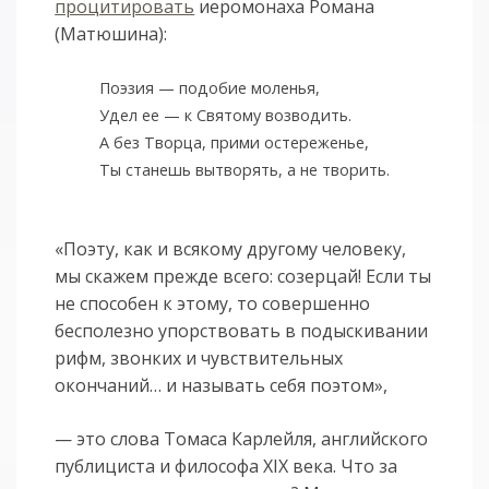
процитировать
иеромонаха Романа
(Матюшина):
Поэзия — подобие моленья,
Удел ее — к Святому возводить.
А без Творца, прими остереженье,
Ты станешь вытворять, а не творить.
«Поэту, как и всякому другому че­ловеку,
мы скажем прежде всего: со­зерцай! Если ты
не способен к этому, то совершенно
бесполезно упорство­вать в подыскивании
рифм, звонких и чувствительных
окончаний… и на­зывать себя поэтом»,
— это слова Томаса Карлейля, английского
публициста и философа XIX века. Что за