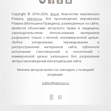
Copyright © 2016–2026,
Фонд
творчества иеромонаха
Романа,
vetrovo.ru
. Все произведения иеромонаха
Романа (Матюшина-Правдина), размещённые на сайте,
являются объектами авторского права и защищены
законодательством. Использование материалов
разрешено только с личной, некоммерческой целью.
Любое копирование, тиражирование и
распространение материалов сайта, публичное
исполнение стихотворений и песнопений с
коммерческой целью запрещено без разрешения
автора произведений или владельцев сайта.
Мнение авторов может не совпадать с позицией
редакции.
editor@vetrovo.ru
// // //Ftakar - disabled. //
//
// // // // // // // // // // // // // //
//