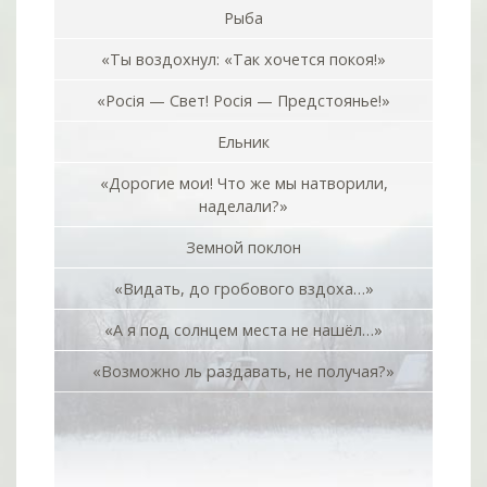
Рыба
«Ты воздохнул: «Так хочется покоя!»
«Росiя — Свет! Росiя — Предстоянье!»
Ельник
«Дорогие мои! Что же мы натворили,
наделали?»
Земной поклон
«Видать, до гробового вздоха…»
«А я под солнцем места не нашёл…»
«Возможно ль раздавать, не получая?»