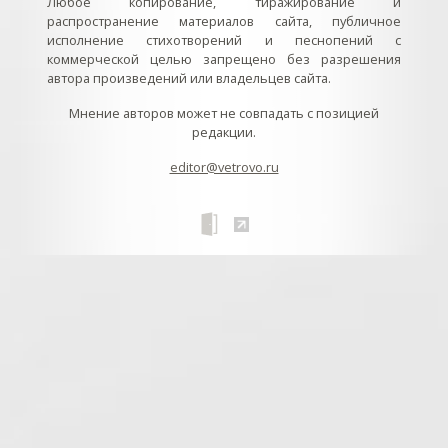
Любое копирование, тиражирование и
распространение материалов сайта, публичное
исполнение стихотворений и песнопений с
коммерческой целью запрещено без разрешения
автора произведений или владельцев сайта.
Мнение авторов может не совпадать с позицией
редакции.
editor@vetrovo.ru
// // //Ftakar - disabled. //
//
// // // // // // // // // // // // // //
//
// // // // // // // // // // // // // // // // Раздел «Песнопения».
Интерактивные кнопки и окна с видеозаписями. // Что
здесь? Три кнопки btn_ru (Rutube), btn_vk (VK), btn_yt
(Youtube). // Нажатие на кнопку // 1) делает её заметной
классом .btn_visible. // 2) пригашает другие кнопки
классом .btn_muted. // 3) открывает нужное окно с
видеозаписью удалив .v_hiden и добавив .v_visible. // 4)