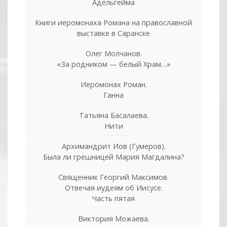
Адельгейма
Книги иеромонаха Романа на православной
выставке в Саранске
Олег Молчанов.
«За родником — белый Храм…»
Иеромонах Роман.
Ганна
Татьяна Басалаева.
Нити
Архимандрит Иов (Гумеров).
Была ли грешницей Мария Магдалина?
Священник Георгий Максимов.
Отвечая иудеям об Иисусе.
Часть пятая
Виктория Можаева.