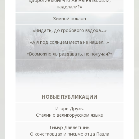
«Дорогие мои! Что же мы натворили,
наделали?»
Земной поклон
«Видать, до гробового вздоха…»
«А я под солнцем места не нашёл…»
«Возможно ль раздавать, не получая?»
НОВЫЕ ПУБЛИКАЦИИ
Игорь Друзь.
Сталин о великорусском языке
Тимур Давлетшин.
О кочетковцах и письме отца Павла