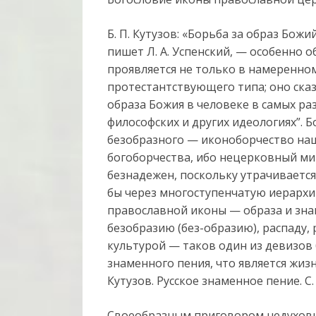
Б. П. Кутузов: «Борьба за образ Бож
пишет Л. А. Успенский, — особенно 
проявляется не только в намеренном
протестантствующего типа; оно ска
образа Божия в человеке в самых ра
философских и других идеологиях”. Б
безобразного — иконоборчество наш
богоборчества, ибо нецерковный ми
безнадежен, поскольку утрачиваетс
бы через многоступенчатую иерархию
православной иконы — образа и зн
безобразию (без-образию), распаду,
культурой — таков один из девизов
знаменного пения, что является жиз
Кутузов. Русское знаменное пение. С. 
Своеобразным приговором недуховно