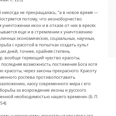
ий никогда не прекращалась, “а в новое время —
обостряется потому, что иконоборчество
 уничтожении икон и в отказе от них в ересях
зывается еще и в стремлении к уничтожению
зличных экономических, социальных, научных,
орьба с красотой в попытках создать культ
их дней, точнее, крайняя степень
р, вообще теряющий чувство красоты,
я последняя возможность постижения Бога хотя
 красоты, через законы прекрасного. Красоту
аменного роспева противопоставить
 разложению, хаосу современного мира с его
 борьбы за возрождение иконы и русского
ненной необходимостью нашего времени» (Б. П.
54).
му «церковному» искусству стали слова свт.