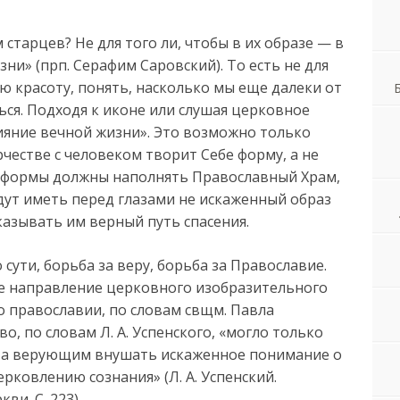
старцев? Не для того ли, чтобы в их образе — в
зни» (прп. Серафим Саровский). То есть не для
ую красоту, понять, насколько мы еще далеки от
ься. Подходя к иконе или слушая церковное
яние вечной жизни». Это возможно только
рчестве с человеком творит Себе форму, а не
 формы должны наполнять Православный Храм,
дут иметь перед глазами не искаженный образ
казывать им верный путь спасения.
 сути, борьба за веру, борьба за Православие.
е направление церковного изобразительного
о православии, по словам свщм. Павла
о, по словам Л. А. Успенского, «могло только
 а верующим внушать искаженное понимание о
рковлению сознания» (Л. А. Успенский.
и. С. 223).