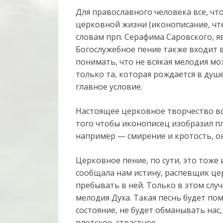
Для православного человека все, чт
церковной жизни (иконописание, чте
словам прп. Серафима Саровского, я
Богослужебное пение также входит в
понимать, что не всякая мелодия м
только та, которая рождается в душ
главное условие.
Настоящее церковное творчество вс
того чтобы иконописец изобразил п
например — смирение и кротость, он
Церковное пение, по сути, это тоже
сообщала нам истину, распевщик це
пребывать в ней. Только в этом слу
мелодия Духа. Такая песнь будет по
состояние, не будет обманывать нас
плотское, страстное.