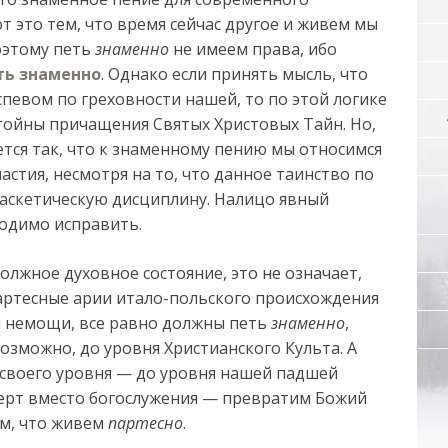
т это тем, что время сейчас другое и живем мы
поэтому петь
знаменно
не имеем права, ибо
ть знаменно
. Однако если принять мысль, что
певом по греховности нашей, то по этой логике
стойны причащения Святых Христовых Тайн. Но,
тся так, что к знаменному пению мы относимся
астия, несмотря на то, что данное таинство по
аскетическую дисциплину. Налицо явный
одимо исправить.
олжное духовное состояние, это не означает,
артесные арии итало-польского происхождения
ши немощи, все равно должны петь
знаменно
,
озможно, до уровня Христианского Культа. А
 своего уровня — до уровня нашей падшей
ерт вместо богослужения — превратим Божий
ем, что живем
партесно
.