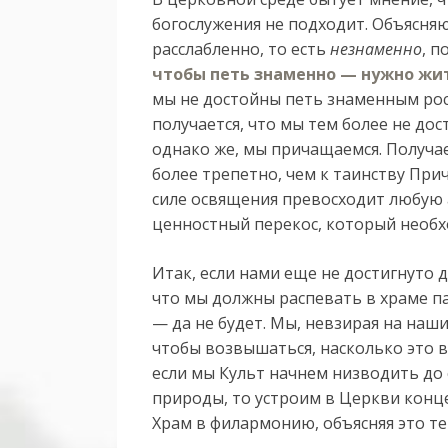
богослужения не подходит. Объясняю
расслабленно, то есть
незнаменно
, 
чтобы петь знаменно — нужно жи
мы не достойны петь знаменным рос
получается, что мы тем более не до
однако же, мы причащаемся. Получае
более трепетно, чем к таинству Прич
силе освящения превосходит любую 
ценностный перекос, который необх
Итак, если нами еще не достигнуто д
что мы должны распевать в храме п
— да не будет. Мы, невзирая на на
чтобы возвышаться, насколько это в
если мы Культ начнем низводить до
природы, то устроим в Церкви конц
Храм в филармонию, объясняя это т