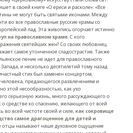
шет в своей книге «О ереси и расколе»: «Все
ртины не могут быть святыми иконами. Между
ти во все православные русские храмы со
вропейский лад. Эта живопись огорчает истинно
руп на православном храме
. С кого
ражения святейших жен? Со своих любовниц.
жает самое утонченное сладострастие. Также
льянское пение не идет для православного
 Запада, и несколько десятилетий тому назад
ичастный стих был заменен концертом,
 человека, предающегося развлечениям и
ьно этой несообразностью, как ухо
его серьезную жизнь, много рассуждающего о
к о средстве ко спасению, желающего от всей
ь во всей чистоте своей и силе,
как сокровище
ство самое драгоценное для детей и
ые отцы называют наше духовное ощущение