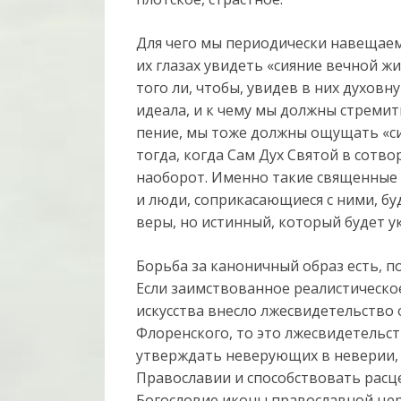
Для чего мы периодически навещаем 
их глазах увидеть «сияние вечной жи
того ли, чтобы, увидев в них духовн
идеала, и к чему мы должны стремит
пение, мы тоже должны ощущать «си
тогда, когда Сам Дух Святой в сотво
наоборот. Именно такие священные
и люди, соприкасающиеся с ними, бу
веры, но истинный, который будет у
Борьба за каноничный образ есть, по
Если заимствованное реалистическо
искусства внесло лжесвидетельство 
Флоренского, то это лжесвидетельств
утверждать неверующих в неверии,
Православии и способствовать расце
Богословие иконы православной церкв