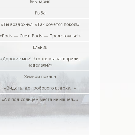
Янычария
Рыба
«Ты воздохнул: «Так хочется покоя!»
«Росiя — Свет! Росiя — Предстоянье!»
Ельник
«Дорогие мои! Что же мы натворили,
наделали?»
Земной поклон
«Видать, до гробового вздоха…»
«А я под солнцем места не нашёл…»