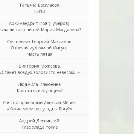
Татьяна Басалаева.
Нити
Архимандрит Иов (Гумеров).
Была ли грешницей Мария Магдалина?
Священник Георгий Максимов.
Отвечая иудеям об Иисусе.
Часть пятая
Виктория Можаева.
«Станет воздух золотисто невесом…»
Людмила Ильюнина.
Как стать верующим?
Святой праведный Алексий Мечёв.
«Какие молитвы угодны Богу?»
Андрей Десницкий.
Глас хлада тонка