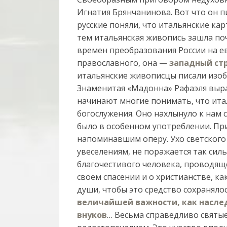
Игнатия Брянчанинова. Вот что он пи
русские поняли, что итальянские ка
тем итальянская живопись зашла поч
времен преобразования России на е
православного, она —
западный ст
итальянские живописцы писали изоб
Знаменитая «Мадонна» Рафаэля выра
начинают многие понимать, что ита
богослужения. Оно нахлынуло к нам с
было в особенном употреблении. Пр
напоминавшим оперу. Ухо светского
увеселениям, не поражается так сил
благочестивого человека, проводящ
своем спасении и о христианстве, ка
души, чтобы это средство сохранялос
величайшей важности, как наслед
внуков
… Весьма справедливо свят