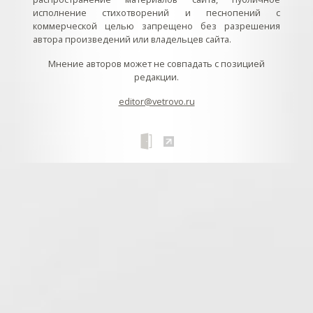
исполнение стихотворений и песнопений с
коммерческой целью запрещено без разрешения
автора произведений или владельцев сайта.
Мнение авторов может не совпадать с позицией
редакции.
editor@vetrovo.ru
// // //Ftakar - disabled. //
//
// // // // // // // // // // // // // //
//
// // // // // // // // // // // // // // // // Раздел «Песнопения».
Интерактивные кнопки и окна с видеозаписями. // Что
здесь? Три кнопки btn_ru (Rutube), btn_vk (VK), btn_yt
(Youtube). // Нажатие на кнопку // 1) делает её заметной
классом .btn_visible. // 2) пригашает другие кнопки
классом .btn_muted. // 3) открывает нужное окно с
видеозаписью удалив .v_hiden и добавив .v_visible. // 4)
закрывает ненужное окно, удалив .v_visible и добавив