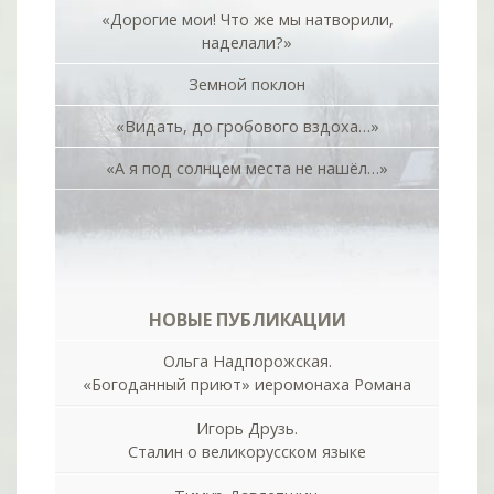
«Дорогие мои! Что же мы натворили,
наделали?»
Земной поклон
«Видать, до гробового вздоха…»
«А я под солнцем места не нашёл…»
НОВЫЕ ПУБЛИКАЦИИ
Ольга Надпорожская.
«Богоданный приют» иеромонаха Романа
Игорь Друзь.
Сталин о великорусском языке