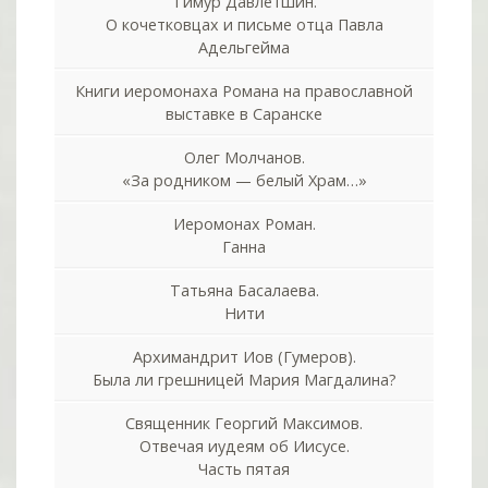
Тимур Давлетшин.
О кочетковцах и письме отца Павла
Адельгейма
Книги иеромонаха Романа на православной
выставке в Саранске
Олег Молчанов.
«За родником — белый Храм…»
Иеромонах Роман.
Ганна
Татьяна Басалаева.
Нити
Архимандрит Иов (Гумеров).
Была ли грешницей Мария Магдалина?
Священник Георгий Максимов.
Отвечая иудеям об Иисусе.
Часть пятая