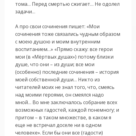
тома… Перед смертью сжигает… Не одолел
задачи…
А про свои сочинения пишет: «Мои
сочинения тоже связались чудным образом
с моею душою и моим внутренним
воспитанием…» «Прямо скажу: все герои
мои (в «Мёртвых душах») потому близки
душе, что они – из души; все мои
(особенно) последние сочинения – история
моей собственной души… Никто из
читателей моих не знал того, что, смеясь
над моими героями, он смеялся надо
мной… Во мне заключалось собрание всех
возможных гадостей, каждой понемногу; и
притом – в таком множестве, в каком я
еще не встречал доселе ни в одном
человеке». Если бы они все (гадости)