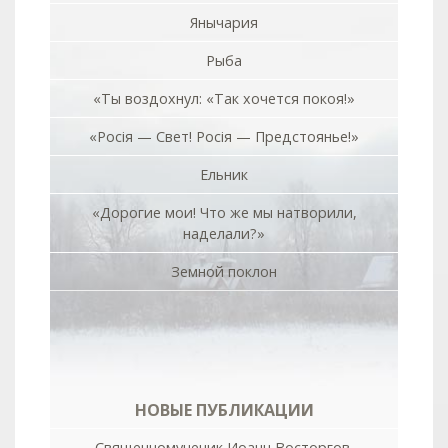
Янычария
Рыба
«Ты воздохнул: «Так хочется покоя!»
«Росiя — Свет! Росiя — Предстоянье!»
Ельник
«Дорогие мои! Что же мы натворили,
наделали?»
Земной поклон
НОВЫЕ ПУБЛИКАЦИИ
Священномученик Иоанн Восторгов.