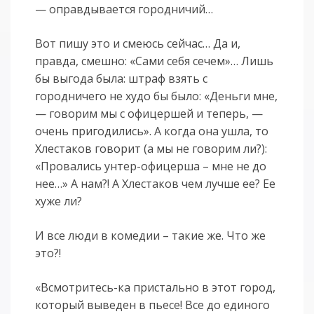
— оправдывается городничий…
Вот пишу это и смеюсь сейчас… Да и,
правда, смешно: «Сами себя сечем»… Лишь
бы выгода была: штраф взять с
городничего не худо бы было: «Деньги мне,
— говорим мы с офицершей и теперь, —
очень пригодились». А когда она ушла, то
Хлестаков говорит (а мы не говорим ли?):
«Провались унтер-офицерша – мне не до
нее…» А нам?! А Хлестаков чем лучше ее? Ее
хуже ли?
И все люди в комедии – такие же. Что же
это?!
«Всмотритесь-ка пристально в этот город,
который выведен в пьесе! Все до единого