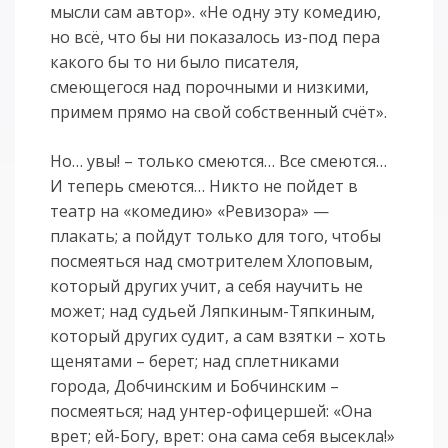
мысли сам автор». «Не одну эту комедию,
но всё, что бы ни показалось из-под пера
какого бы то ни было писателя,
смеющегося над порочными и низкими,
примем прямо на свой собственный счёт».
Но… увы! – только смеются… Все смеются…
И теперь смеются… Никто не пойдет в
театр на «комедию» «Ревизора» —
плакать; а пойдут только для того, чтобы
посмеяться над смотрителем Хлоповым,
который других учит, а себя научить не
может; над судьей Ляпкиным-Тяпкиным,
который других судит, а сам взятки – хоть
щенятами – берет; над сплетниками
города, Добчинским и Бобчинским –
посмеяться; над унтер-офицершей: «Она
врет; ей-Богу, врет: она сама себя высекла!»