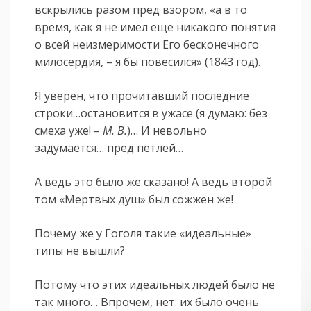
вскрылись разом пред взором, «а в то
время, как я не имел еще никакого понятия
о всей неизмеримости Его бесконечного
милосердия, – я бы повесился» (1843 год).
Я уверен, что прочитавший последние
строки…остановится в ужасе (я думаю: без
смеха уже! –
М. В.
)… И невольно
задумается… пред петлей…
А ведь это было же сказано! А ведь второй
том «Мертвых душ» был сожжен же!
Почему же у Гоголя такие «идеальные»
типы не вышли?
Потому что этих идеальных людей было не
так много… Впрочем, нет: их было очень