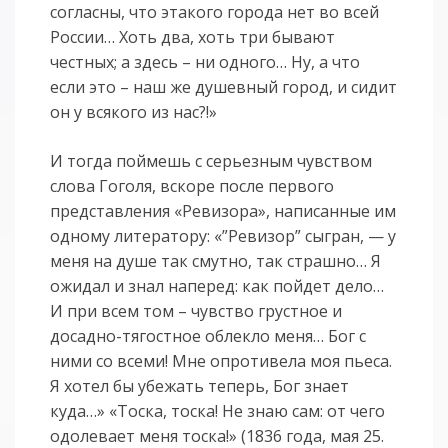
согласны, что этакого города нет во всей
России… Хоть два, хоть три бывают
честных; а здесь – ни одного… Ну, а что
если это – наш же душевный город, и сидит
он у всякого из нас?!»
И тогда поймешь с серьезным чувством
слова Гоголя, вскоре после первого
представления «Ревизора», написанные им
одному литератору: «”Ревизор” сыгран, — у
меня на душе так смутно, так страшно… Я
ожидал и знал наперед: как пойдет дело…
И при всем том – чувство грустное и
досадно-тягостное облекло меня… Бог с
ними со всеми! Мне опротивела моя пьеса.
Я хотел бы убежать теперь, Бог знает
куда…» «Тоска, тоска! Не знаю сам: от чего
одолевает меня тоска!» (1836 года, мая 25.