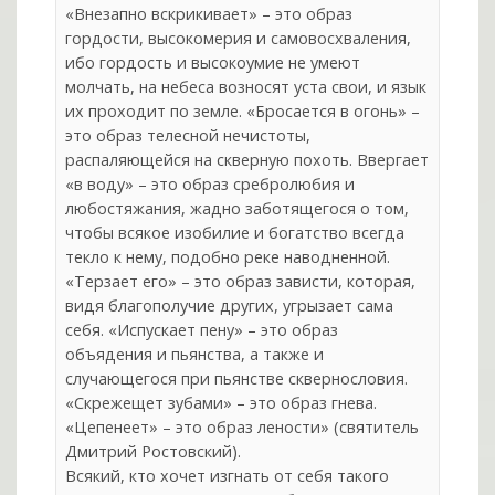
«Внезапно вскрикивает» – это образ
гордости, высокомерия и самовосхваления,
ибо гордость и высокоумие не умеют
молчать, на небеса возносят уста свои, и язык
их проходит по земле. «Бросается в огонь» –
это образ телесной нечистоты,
распаляющейся на скверную похоть. Ввергает
«в воду» – это образ сребролюбия и
любостяжания, жадно заботящегося о том,
чтобы всякое изобилие и богатство всегда
текло к нему, подобно реке наводненной.
«Терзает его» – это образ зависти, которая,
видя благополучие других, угрызает сама
себя. «Испускает пену» – это образ
объядения и пьянства, а также и
случающегося при пьянстве сквернословия.
«Скрежещет зубами» – это образ гнева.
«Цепенеет» – это образ лености» (святитель
Дмитрий Ростовский).
Всякий, кто хочет изгнать от себя такого