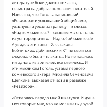
литературе были далеко не часты,
несмотря на добрые пожелания писателей.
Известно, что Гоголь, написавший
«Ревизора» и услышавший общий смех,
ужаснулся и уехал за границу – в слезах.
«Над кем смеетесь? – слышим мы его голос
из уст городничего. – Над собой смеетесь!»
А увидев эти типы – Хлестакова,
Бобчинских, Добчинских и К°, не смеяться
следовало бы, а – плакать… Но не нашлось
ни одного из зрителей: все смеялись… И
эти мысли сам Гоголь, устами первого
комического актера, Михаила Семеновича
Щепкина, высказал отчасти в развязке
«Ревизора»…
«Отперлась передо мной шкатулка. И душа
моя говорит мне, что не мог иметь другой