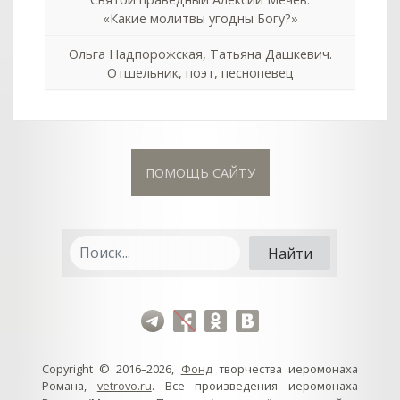
«Какие молитвы угодны Богу?»
Ольга Надпорожская, Татьяна Дашкевич.
Отшельник, поэт, песнопевец
ПОМОЩЬ САЙТУ
col
0
Copyright © 2016–2026,
Фонд
творчества иеромонаха
Романа,
vetrovo.ru
. Все произведения иеромонаха