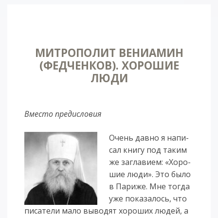
МИТРОПОЛИТ ВЕНИАМИН
(ФЕДЧЕНКОВ). ХОРОШИЕ
ЛЮДИ
Вместо предисловия
Очень дав­но я на­пи­
сал кни­гу под та­ким
же за­гла­ви­ем: «Хо­ро­
шие лю­ди». Это бы­ло
в Па­ри­же. Мне то­гда
уже по­ка­за­лось, что
пи­са­те­ли ма­ло вы­во­дят хо­ро­ших лю­дей, а