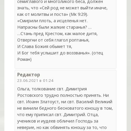
семиглавого и многоликого беса, должен
знать, что «Сей род не может выйти иначе,
как от молитвы и поста» (Мк 9:29).
«Смирили плоть, а исцеленья нет.
Напрасны были жалкие старанья? …
…Стань пред Крестом, как малое дитя,
Отвергни от себя глагол роптанья,
И Слава Божия обымет тя,
И Бог тебя услышит до воззванья». (отец
Роман)
Редактор
23.06.2021 в 01:24
Ольга, толкование свт. Димитрия
Ростовского трудно полностью принять. Ни
свт. Иоанн Златоуст, ни свт. Василий Великий
не винили бедного бесноватого юношу в том,
что ему приписал свт. Димитрий. Отца,
учеников и иудеев обличил Господь за
неверие, но как обвинять юношу за то, что