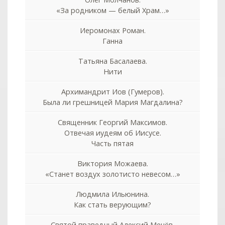
«За родником — белый Храм…»
Иеромонах Роман.
Ганна
Татьяна Басалаева.
Нити
Архимандрит Иов (Гумеров).
Была ли грешницей Мария Магдалина?
Священник Георгий Максимов.
Отвечая иудеям об Иисусе.
Часть пятая
Виктория Можаева.
«Станет воздух золотисто невесом…»
Людмила Ильюнина.
Как стать верующим?
Святой праведный Алексий Мечёв.