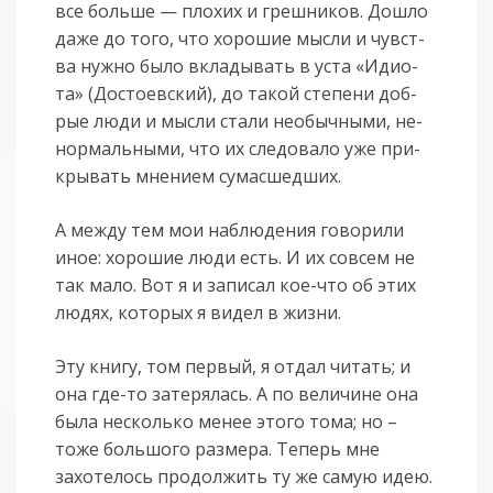
все боль­ше — пло­хих и греш­ни­ков. До­шло
да­же до то­го, что хо­ро­шие мыс­ли и чувст­
ва нуж­но бы­ло вкла­ды­вать в ус­та «Иди­о­
та» (Дос­то­евс­кий), до та­кой сте­пе­ни доб­
рые лю­ди и мы­сли ста­ли не­о­быч­ны­ми, не­
нор­маль­ны­ми, что их сле­до­ва­ло уже при­
кры­вать мне­ни­ем су­ма­сшед­ших.
А между тем мои наблюдения говорили
иное: хорошие люди есть. И их совсем не
так мало. Вот я и записал кое-что об этих
людях, которых я видел в жизни.
Эту книгу, том первый, я отдал читать; и
она где-то затерялась. А по величине она
была несколько менее этого тома; но –
тоже большого размера. Теперь мне
захотелось продолжить ту же самую идею.