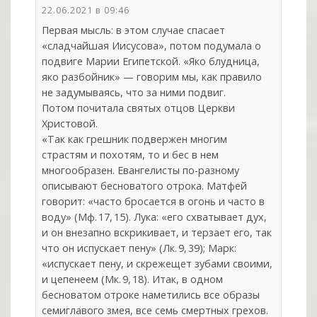
22.06.2021 в 09:46
Первая мысль: в этом случае спасает
«сладчайшая Иисусова», потом подумала о
подвиге Марии Египетской. «Яко блудница,
яко разбойник» — говорим мы, как правило
не задумываясь, что за ними подвиг.
Потом почитала святых отцов Церкви
Христовой.
«Так как грешник подвержен многим
страстям и похотям, то и бес в нем
многообразен. Евангелисты по-разному
описывают бесноватого отрока. Матфей
говорит: «часто бросается в огонь и часто в
воду» (Мф. 17, 15). Лука: «его схватывает дух,
и он внезапно вскрикивает, и терзает его, так
что он испускает пену» (Лк. 9, 39); Марк:
«испускает пену, и скрежещет зубами своими,
и цепенеем (Мк. 9, 18). Итак, в одном
бесноватом отроке наметились все образы
семиглавого змея, все семь смертных грехов.